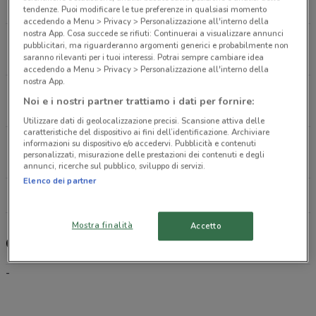
2.7 km
tendenze. Puoi modificare le tue preferenze in qualsiasi momento
accedendo a Menu > Privacy > Personalizzazione all'interno della
nostra App. Cosa succede se rifiuti: Continuerai a visualizzare annunci
Via del Fortino, 66 Lido Di Camaiore
pubblicitari, ma riguarderanno argomenti generici e probabilmente non
2.7 km
saranno rilevanti per i tuoi interessi. Potrai sempre cambiare idea
accedendo a Menu > Privacy > Personalizzazione all'interno della
nostra App.
via del Crocialetto Pietrasanta
Noi e i nostri partner trattiamo i dati per fornire:
9.5 km
Utilizzare dati di geolocalizzazione precisi. Scansione attiva delle
caratteristiche del dispositivo ai fini dell’identificazione. Archiviare
viale Giacomo Puccini 1718/B Lucca
informazioni su dispositivo e/o accedervi. Pubblicità e contenuti
personalizzati, misurazione delle prestazioni dei contenuti e degli
17.4 km
APERTO
annunci, ricerche sul pubblico, sviluppo di servizi.
Elenco dei partner
Tutti i negozi CoopVoce
Mostra finalità
Accetto
CoopVoce, offerte e negozi
-