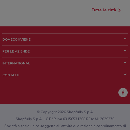
Tutte le città
DOVECONVIENE
Cos'è DoveConviene
PER LE AZIENDE
Chi siamo
Cosa facciamo
INTERNATIONAL
News e media
Richieste commerciali e marketing
Brazil
CONTATTI
Lavora con noi
Mexico
Segnalazione punto vendita
France
Segnalazione Volantino
Australia
Hai un malfunzionamento sul web o sull'app?
New Zealand
© Copyright 2026 Shopfully S.p.A.
Shopfully S.p.A. - C.F / P. Iva 03156531208 REA: MI-2029270
Società a socio unico soggetta all’attività di direzione e coordinamento di