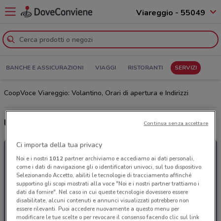
Viareggio - 55049
BANCHE E ASSICURAZIONI
VIAGGI
RISTORANTI
SERVIZI
CoopVoce Viareggio: Volantino, Orari di apertura e Indirizzi
Ultime offerte del volantino CoopVoce
Continua senza accettare
Ci importa della tua privacy
Noi e i nostri
1012
partner archiviamo e accediamo ai dati personali,
come i dati di navigazione gli o identificatori univoci, sul tuo dispositivo.
Selezionando Accetto, abiliti le tecnologie di tracciamento affinché
supportino gli scopi mostrati alla voce "Noi e i nostri partner trattiamo i
dati da fornire". Nel caso in cui queste tecnologie dovessero essere
disabilitate, alcuni contenuti e annunci visualizzati potrebbero non
essere rilevanti. Puoi accedere nuovamente a questo menu per
modificare le tue scelte o per revocare il consenso facendo clic sul link