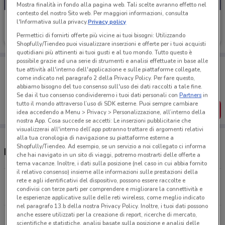
Mostra finalità in fondo alla pagina web. Tali scelte avranno effetto nel
contesto del nostro Sito web. Per maggiori informazioni, consulta
CoopVoce
l'Informativa sulla privacy.
Privacy policy
Permettici di fornirti offerte più vicine ai tuoi bisogni: Utilizzando
Scade il 02/09
2 km
Shopfully/Tiendeo puoi visualizzare inserzioni e offerte per i tuoi acquisti
quotidiani più attinenti ai tuoi gusti e al tuo mondo. Tutto questo è
possibile grazie ad una serie di strumenti e analisi effettuate in base alle
Porta DoveConviene sempre con te!
tue attività all'interno dell'applicazione e sulle piattaforme collegate,
Puoi trovare le migliori offerte dei negozi vicino a te,
come indicato nel paragrafo 2 della Privacy Policy. Per fare questo,
salvarle e creare la tua lista del risparmio, comodamente
abbiamo bisogno del tuo consenso sull'uso dei dati raccolti a tale fine.
dal tuo cellulare.
Se dai il tuo consenso condivideremo i tuoi dati personali con
Partners
in
tutto il mondo attraverso l’uso di SDK esterne. Puoi sempre cambiare
SCARICA L’APP
idea accedendo a Menu > Privacy > Personalizzazione, all’interno della
nostra App. Cosa succede se accetti: Le inserzioni pubblicitarie che
visualizzerai all'interno dell’app potranno trattare di argomenti relativi
alla tua cronologia di navigazione su piattaforme esterne a
Shopfully/Tiendeo. Ad esempio, se un servizio a noi collegato ci informa
Negozi CoopVoce a Viareggio
che hai navigato in un sito di viaggi, potremo mostrarti delle offerte a
tema vacanze. Inoltre, i dati sulla posizione (nel caso in cui abbia fornito
il relativo consenso) insieme alle informazioni sulle prestazioni della
Via S. Maria Goretti Viareggio
rete e agli identificativi del dispositivo, possono essere raccolte e
condivisi con terze parti per comprendere e migliorare la connettività e
2 km
le esperienze applicative sulle delle reti wireless, come meglio indicato
nel paragrafo 13.b della nostra Privacy Policy. Inoltre, i tuoi dati possono
anche essere utilizzati per la creazione di report, ricerche di mercato,
Via dei Fondacci 37 Massarosa
scientifiche e statistiche, analisi basate sulla posizione e analisi delle