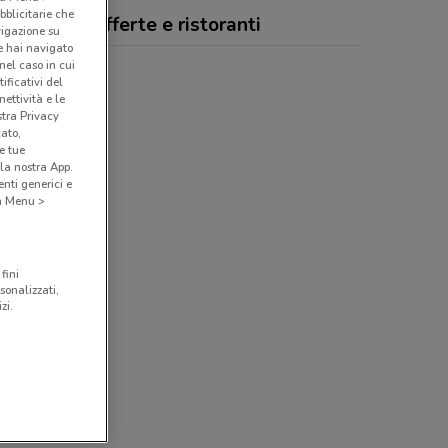
bblicitarie che
f Express, offerte e ristoranti
vigazione su
e hai navigato
(nel caso in cui
ificativi del
ettività e le
stra Privacy
cato,
e tue
la nostra App.
nti generici e
 a Menu >
fini
sonalizzati,
zi.