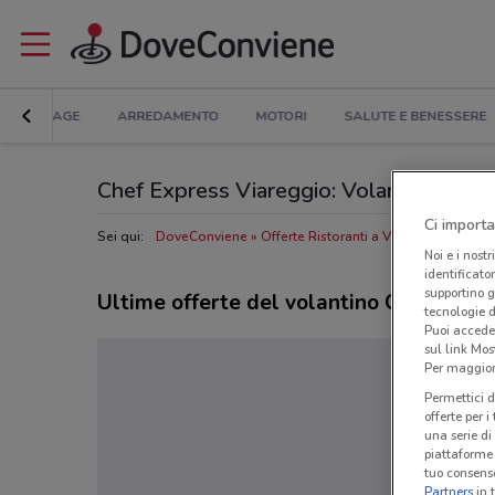
BRICOLAGE
ARREDAMENTO
MOTORI
SALUTE E BENESSERE
Chef Express Viareggio: Volantino, Orari 
Ci importa
Sei qui:
DoveConviene
Offerte Ristoranti a Viareggio
Ristor
Noi e i nostr
identificato
supportino g
Ultime offerte del volantino Chef Expre
tecnologie d
Puoi accede
sul link Mos
Per maggiori
Permettici d
offerte per 
una serie di
piattaforme 
tuo consenso
Partners
in 