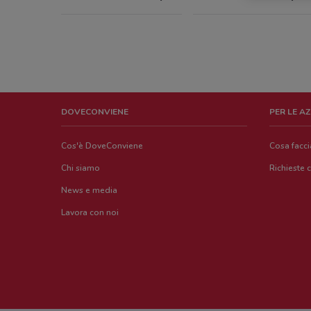
DOVECONVIENE
PER LE A
Cos'è DoveConviene
Cosa facc
Chi siamo
Richieste 
News e media
Lavora con noi