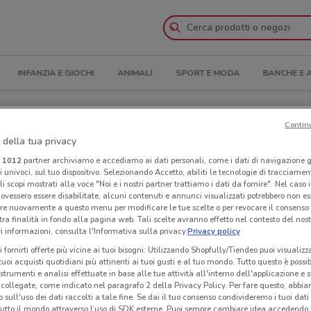
INFANZIA E GIOCHI
ANIMALI
SPORT E MODA
BANCHE E 
di apertura e Indirizzi
Contin
 della tua privacy
anti a Viareggio
i
1012
partner archiviamo e accediamo ai dati personali, come i dati di navigazione g
ri univoci, sul tuo dispositivo. Selezionando Accetto, abiliti le tecnologie di tracciame
li scopi mostrati alla voce "Noi e i nostri partner trattiamo i dati da fornire". Nel caso 
ss
Ris
ovessero essere disabilitate, alcuni contenuti e annunci visualizzati potrebbero non ess
re nuovamente a questo menu per modificare le tue scelte o per revocare il consenso
tra finalità in fondo alla pagina web. Tali scelte avranno effetto nel contesto del nost
 informazioni, consulta l'Informativa sulla privacy.
Privacy policy
i fornirti offerte più vicine ai tuoi bisogni: Utilizzando Shopfully/Tiendeo puoi visualizz
i tuoi acquisti quotidiani più attinenti ai tuoi gusti e al tuo mondo. Tutto questo è possi
 strumenti e analisi effettuate in base alle tue attività all'interno dell'applicazione e 
collegate, come indicato nel paragrafo 2 della Privacy Policy. Per fare questo, abbi
 sull'uso dei dati raccolti a tale fine. Se dai il tuo consenso condivideremo i tuoi dati
tutto il mondo attraverso l’uso di SDK esterne. Puoi sempre cambiare idea accedend