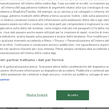
rsonalizzazione, all’interno della nostra App. Cosa succede se accetti: Le inserzioni pu
Che
i all'interno dell’app potranno trattare di argomenti relativi alla tua cronologia di na
esterne a Shopfully/Tiendeo. Ad esempio, se un servizio a noi collegato ci informa ch
i viaggi, potremo mostrarti delle offerte a tema vacanze. Inoltre, i dati sulla posizione 
o il relativo consenso) insieme alle informazioni sulle prestazioni della rete e agli ident
 possono essere raccolte e condivisi con terze parti per comprendere e migliorare la conn
ato volantini nella tua zona. Riprova più tardi.
pplicative sulle delle reti wireless, come meglio indicato nel paragrafo 13.b della no
re, i tuoi dati possono anche essere utilizzati per la creazione di report, ricerche di mer
 e statistiche, analisi basate sulla posizione e analisi delle tendenze. Puoi modificare l
in qualsiasi momento accedendo a Menu > Privacy > Personalizzazione all'interno del
 se rifiuti: Continuerai a visualizzare annunci pubblicitari, ma riguarderanno argome
te non saranno rilevanti per i tuoi interessi. Potrai sempre cambiare idea accedendo
rsonalizzazione all'interno della nostra App.
cinanze
stri partner trattiamo i dati per fornire:
ti di geolocalizzazione precisi. Scansione attiva delle caratteristiche del dispositivo ai 
icazione. Archiviare informazioni su dispositivo e/o accedervi. Pubblicità e contenuti per
MASSA
LUCCA
delle prestazioni dei contenuti e degli annunci, ricerche sul pubblico, sviluppo di servi
partner
PORCARI
CASCINA
Mostra finalità
Accetto
PONTEDERA
MONTECATINI-TERME
PISTOIA
EMPOLI