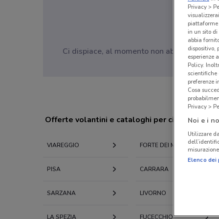
Privacy > Pe
visualizzera
piattaforme 
in un sito d
abbia fornit
dispositivo,
Ci dispiace, al momento non abbiamo pubblic
esperienze a
Policy. Inolt
scientifiche
preferenze 
Cosa succede
probabilmen
Privacy > Pe
Offerte volantini e cataloghi per città nelle vi
Noi e i no
Utilizzare da
dell’identif
VIAREGGIO
FORTE DEI MARMI
misurazione 
Elenco dei 
PISA
CARRARA
SARZANA
LIVORNO
LA SPEZIA
FUCECCHIO