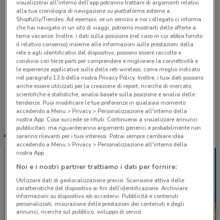
visualizzerai all'interno dell’app potranno trattare di argomenti relativi
20.1 km
alla tua cronologia di navigazione su piattaforme esterne a
Shopfully/Tiendeo. Ad esempio, se un servizio a noi collegato ci informa
che hai navigato in un sito di viaggi, potremo mostrarti delle offerte a
Via Massa Avenza 32 Massa
tema vacanze. Inoltre, i dati sulla posizione (nel caso in cui abbia fornito
21.1 km
il relativo consenso) insieme alle informazioni sulle prestazioni della
rete e agli identificativi del dispositivo, possono essere raccolte e
condivisi con terze parti per comprendere e migliorare la connettività e
Corso Italia 74 Pisa
le esperienze applicative sulle delle reti wireless, come meglio indicato
21.4 km
nel paragrafo 13.b della nostra Privacy Policy. Inoltre, i tuoi dati possono
anche essere utilizzati per la creazione di report, ricerche di mercato,
scientifiche e statistiche, analisi basate sulla posizione e analisi delle
Tutti i negozi Promod
tendenze. Puoi modificare le tue preferenze in qualsiasi momento
accedendo a Menu > Privacy > Personalizzazione all'interno della
nostra App. Cosa succede se rifiuti: Continuerai a visualizzare annunci
pubblicitari, ma riguarderanno argomenti generici e probabilmente non
Altri volantini nelle vicinanze
saranno rilevanti per i tuoi interessi. Potrai sempre cambiare idea
accedendo a Menu > Privacy > Personalizzazione all'interno della
nostra App.
Noi e i nostri partner trattiamo i dati per fornire:
Utilizzare dati di geolocalizzazione precisi. Scansione attiva delle
caratteristiche del dispositivo ai fini dell’identificazione. Archiviare
informazioni su dispositivo e/o accedervi. Pubblicità e contenuti
personalizzati, misurazione delle prestazioni dei contenuti e degli
annunci, ricerche sul pubblico, sviluppo di servizi.