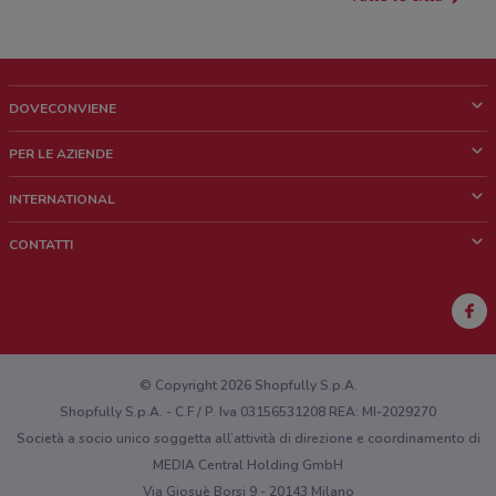
DOVECONVIENE
Cos'è DoveConviene
PER LE AZIENDE
Chi siamo
Cosa facciamo
INTERNATIONAL
News e media
Richieste commerciali e marketing
Brazil
CONTATTI
Lavora con noi
Mexico
Segnalazione punto vendita
France
Segnalazione Volantino
Australia
Hai un malfunzionamento sul web o sull'app?
New Zealand
© Copyright 2026 Shopfully S.p.A.
Shopfully S.p.A. - C.F / P. Iva 03156531208 REA: MI-2029270
Società a socio unico soggetta all’attività di direzione e coordinamento di
MEDIA Central Holding GmbH
Via Giosuè Borsi 9 - 20143 Milano