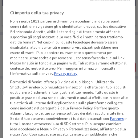
Ci importa della tua privacy
Promod
Noi e i nostri
1012
partner archiviamo e accediamo ai dati personali,
Scade il 31/08
20.1 km
come i dati di navigazione gli o identificatori univoci, sul tuo dispositivo.
Selezionando Accetto, abiliti le tecnologie di tracciamento affinché
supportino gli scopi mostrati alla voce "Noi e i nostri partner trattiamo i
Porta DoveConviene sempre con te!
dati da fornire". Nel caso in cui queste tecnologie dovessero essere
Puoi trovare le migliori offerte dei negozi vicino a te,
disabilitate, alcuni contenuti e annunci visualizzati potrebbero non
salvarle e creare la tua lista del risparmio, comodamente
essere rilevanti. Puoi accedere nuovamente a questo menu per
dal tuo cellulare.
modificare le tue scelte o per revocare il consenso facendo clic sul link
Mostra finalità in fondo alla pagina web. Tali scelte avranno effetto nel
SCARICA L’APP
contesto del nostro Sito web. Per maggiori informazioni, consulta
l'Informativa sulla privacy.
Privacy policy
Permettici di fornirti offerte più vicine ai tuoi bisogni: Utilizzando
Shopfully/Tiendeo puoi visualizzare inserzioni e offerte per i tuoi acquisti
Negozi Promod a Viareggio
quotidiani più attinenti ai tuoi gusti e al tuo mondo. Tutto questo è
possibile grazie ad una serie di strumenti e analisi effettuate in base alle
tue attività all'interno dell'applicazione e sulle piattaforme collegate,
come indicato nel paragrafo 2 della Privacy Policy. Per fare questo,
Via Fillungo 41 Lucca
abbiamo bisogno del tuo consenso sull'uso dei dati raccolti a tale fine.
20.1 km
Se dai il tuo consenso condivideremo i tuoi dati personali con
Partners
in
tutto il mondo attraverso l’uso di SDK esterne. Puoi sempre cambiare
idea accedendo a Menu > Privacy > Personalizzazione, all’interno della
Via Fillungo 41 Lucca
nostra App. Cosa succede se accetti: Le inserzioni pubblicitarie che