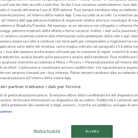
 sull'uso dei dati raccolti a tale fine. Se dai il tuo consenso condivideremo i tuoi dati
tutto il mondo attraverso l’uso di SDK esterne. Puoi sempre cambiare idea accedend
rsonalizzazione, all’interno della nostra App. Cosa succede se accetti: Le inserzioni pu
i all'interno dell’app potranno trattare di argomenti relativi alla tua cronologia di na
esterne a Shopfully/Tiendeo. Ad esempio, se un servizio a noi collegato ci informa ch
Zar
i viaggi, potremo mostrarti delle offerte a tema vacanze. Inoltre, i dati sulla posizione 
ato volantini nella tua zona. Riprova più tardi.
o il relativo consenso) insieme alle informazioni sulle prestazioni della rete e agli ident
 possono essere raccolte e condivisi con terze parti per comprendere e migliorare la conn
Zara
pplicative sulle delle reti wireless, come meglio indicato nel paragrafo 13.b della no
re, i tuoi dati possono anche essere utilizzati per la creazione di report, ricerche di mer
grupp
 e statistiche, analisi basate sulla posizione e analisi delle tendenze. Puoi modificare l
abbig
in qualsiasi momento accedendo a Menu > Privacy > Personalizzazione all'interno del
Dutt
 se rifiuti: Continuerai a visualizzare annunci pubblicitari, ma riguarderanno argome
te non saranno rilevanti per i tuoi interessi. Potrai sempre cambiare idea accedendo
Da d
cinanze
rsonalizzazione all'interno della nostra App.
lo sp
stri partner trattiamo i dati per fornire:
della
MASSA
LUCCA
ti di geolocalizzazione precisi. Scansione attiva delle caratteristiche del dispositivo ai 
addo
icazione. Archiviare informazioni su dispositivo e/o accedervi. Pubblicità e contenuti per
delle prestazioni dei contenuti e degli annunci, ricerche sul pubblico, sviluppo di servi
PORCARI
CASCINA
Navi
partner
Visit
PONTEDERA
MONTECATINI-TERME
Uomo
Mostra finalità
Accetto
cosa
PISTOIA
EMPOLI