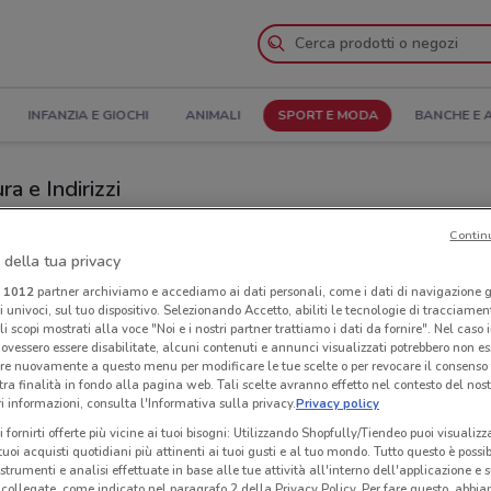
INFANZIA E GIOCHI
ANIMALI
SPORT E MODA
BANCHE E 
ra e Indirizzi
egozi Zara a Viareggio
Contin
 della tua privacy
i
1012
partner archiviamo e accediamo ai dati personali, come i dati di navigazione g
Neg
ri univoci, sul tuo dispositivo. Selezionando Accetto, abiliti le tecnologie di tracciame
li scopi mostrati alla voce "Noi e i nostri partner trattiamo i dati da fornire". Nel caso 
ovessero essere disabilitate, alcuni contenuti e annunci visualizzati potrebbero non ess
re nuovamente a questo menu per modificare le tue scelte o per revocare il consenso
tra finalità in fondo alla pagina web. Tali scelte avranno effetto nel contesto del nost
 informazioni, consulta l'Informativa sulla privacy.
Privacy policy
i fornirti offerte più vicine ai tuoi bisogni: Utilizzando Shopfully/Tiendeo puoi visualizz
i tuoi acquisti quotidiani più attinenti ai tuoi gusti e al tuo mondo. Tutto questo è possi
 strumenti e analisi effettuate in base alle tue attività all'interno dell'applicazione e 
collegate, come indicato nel paragrafo 2 della Privacy Policy. Per fare questo, abbi