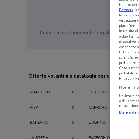
tuo consenso
Partners
in 
Privacy > Pe
visualizzera
piattaforme 
in un sito d
Ci dispiace, al momento non abbiamo pubblic
abbia fornit
dispositivo,
esperienze a
Policy. Inolt
scientifiche
preferenze 
Cosa succede
probabilmen
Offerte volantini e cataloghi per città nelle vi
Privacy > Pe
Noi e i no
VIAREGGIO
FORTE DEI MARMI
Utilizzare da
dell’identif
misurazione 
PISA
CARRARA
Elenco dei 
SARZANA
LIVORNO
LA SPEZIA
FUCECCHIO