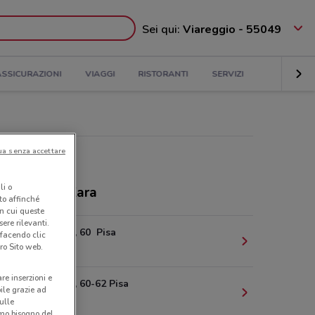
Sei qui:
Viareggio - 55049
ASSICURAZIONI
VIAGGI
RISTORANTI
SERVIZI
ua senza accettare
li o
ozi e orari Zara
nto affinché
in cui queste
ere rilevanti.
Corso Italia, 60 Pisa
 facendo clic
ro Sito web.
21.3 km
are inserzioni e
Corso Italia, 60-62 Pisa
bile grazie ad
21.3 km
sulle
amo bisogno del