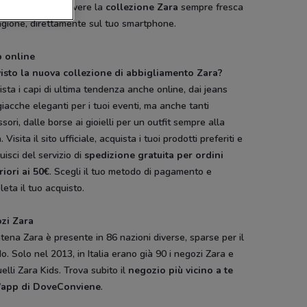
eConviene
, per avere la
collezione Zara
sempre fresca
agione, direttamente sul tuo smartphone.
 online
visto la nuova collezione di abbigliamento Zara?
sta i capi di ultima tendenza anche online, dai jeans
giacche eleganti per i tuoi eventi, ma anche tanti
sori, dalle borse ai gioielli per un outfit sempre alla
 Visita il sito ufficiale, acquista i tuoi prodotti preferiti e
uisci del servizio di
spedizione gratuita per ordini
riori ai 50
. Scegli il tuo metodo di pagamento e
eta il tuo acquisto.
zi Zara
tena Zara è presente in 86 nazioni diverse, sparse per il
. Solo nel 2013, in Italia erano già 90 i negozi Zara e
elli Zara Kids. Trova subito il
negozio
più vicino a te
’app di DoveConviene
.