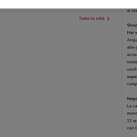
Dov
di st
Tutte le città
Shop
Hai 
Acqui
alle 
acces
moda.
usufr
supe
compl
Nego
La ca
mondo
11 qu
con
l