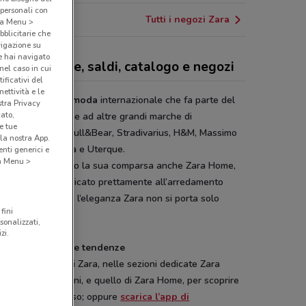
 personali con
Tutti i negozi Zara
o a Menu >
bblicitarie che
vigazione su
e hai navigato
a - collezione, saldi, catalogo e negozi
(nel caso in cui
ificativi del
ettività e le
è una catena di
moda
internazionale che fa parte del
stra Privacy
cato,
o Inditex, assieme ad altre grandi marche di
e tue
liamento, quali Pull&Bear, Stradivarius, H&M, Massimo
la nostra App.
i, OYSHO, Bershka e Uterque.
nti generici e
 a Menu >
iversi anni ha fatto la sua comparsa anche Zara Home,
in-off di Zara dedicato prettamente all’arredamento
 tua casa: perché l’eleganza Zara non si porta solo
fini
sso.
sonalizzati,
zi.
ga verso le nuove tendenze
a il sito internet di Zara, nelle sezioni dedicate Zara
, Donna e Bambini, e quello di Zara Home, per scoprire
 va di moda adesso; oppure
scarica l’app di