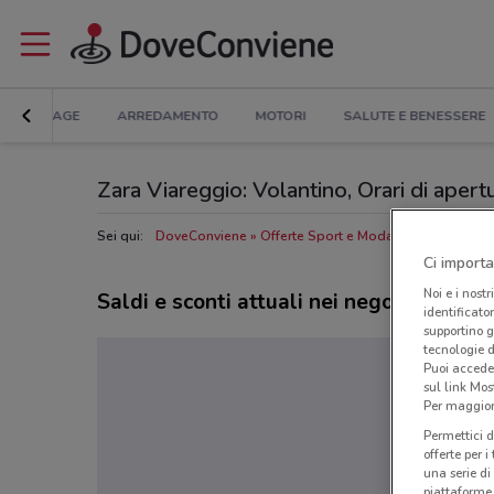
BRICOLAGE
ARREDAMENTO
MOTORI
SALUTE E BENESSERE
Zara Viareggio: Volantino, Orari di apertu
Sei qui:
DoveConviene
Offerte Sport e Moda a Viareggio
N
Ci importa
Noi e i nostr
Saldi e sconti attuali nei negozi Zara
identificato
supportino g
tecnologie d
Puoi accede
sul link Mos
Per maggiori
Permettici d
offerte per 
una serie di
piattaforme 