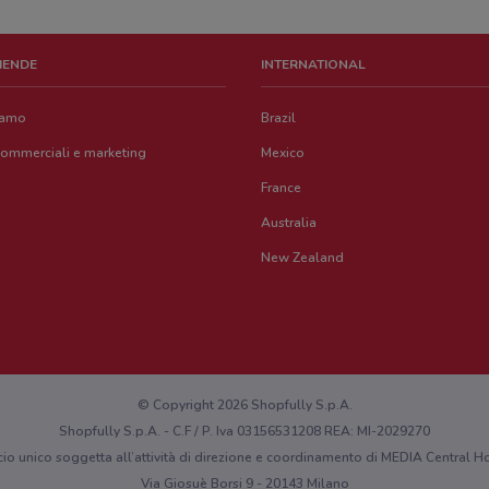
ZIENDE
INTERNATIONAL
iamo
Brazil
commerciali e marketing
Mexico
France
Australia
New Zealand
© Copyright 2026 Shopfully S.p.A.
Shopfully S.p.A. - C.F / P. Iva 03156531208 REA: MI-2029270
cio unico soggetta all’attività di direzione e coordinamento di MEDIA Central
Via Giosuè Borsi 9 - 20143 Milano