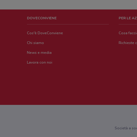
DOVECONVIENE
PER LE A
Cos'è DoveConviene
Cosa facc
Chi siamo
Richieste 
News e media
Lavora con noi
Società a so