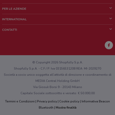
Cos'è DoveConviene
PER LE AZIENDE
Chi siamo
Cosa facciamo
INTERNATIONAL
News e media
Richieste commerciali e marketing
Brazil
CONTATTI
Lavora con noi
Mexico
Segnalazione punto vendita
France
Segnalazione Volantino
Australia
Hai un malfunzionamento sul web o sull'app?
New Zealand
© Copyright 2026 Shopfully S.p.A.
Shopfully S.p.A. - C.F / P. Iva 03156531208 REA: MI-2029270
Società a socio unico soggetta all’attività di direzione e coordinamento di
MEDIA Central Holding GmbH
Via Giosuè Borsi 9 - 20143 Milano
Capitale Sociale sottoscritto e versato: € 50.000,00
Termini e Condizioni
Privacy policy
Cookie policy
Informativa Beacon
Bluetooth
Mostra finalità