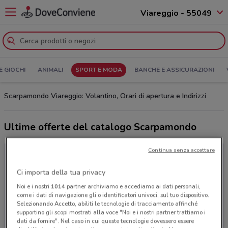
Viareggio - 55049
E GIOCHI
ANIMALI
SPORT E MODA
BANCHE E ASSICURAZIONI
Scarpamondo Viareggio: Volantino, Orari di apertura e Indirizzi
Ultime offerte del catalogo Scarpamondo
Continua senza accettare
Ci importa della tua privacy
Noi e i nostri
1014
partner archiviamo e accediamo ai dati personali,
come i dati di navigazione gli o identificatori univoci, sul tuo dispositivo.
Selezionando Accetto, abiliti le tecnologie di tracciamento affinché
supportino gli scopi mostrati alla voce "Noi e i nostri partner trattiamo i
dati da fornire". Nel caso in cui queste tecnologie dovessero essere