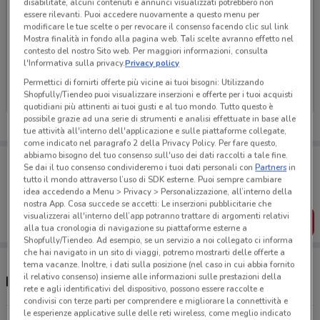
disabilitate, alcuni contenuti e annunci visualizzati potrebbero non
essere rilevanti. Puoi accedere nuovamente a questo menu per
modificare le tue scelte o per revocare il consenso facendo clic sul link
Mostra finalità in fondo alla pagina web. Tali scelte avranno effetto nel
contesto del nostro Sito web. Per maggiori informazioni, consulta
Ci dispiace, al momento non abbiamo pubblicato
l'Informativa sulla privacy.
Privacy policy
volantini nella tua zona. Riprova più tardi.
Permettici di fornirti offerte più vicine ai tuoi bisogni: Utilizzando
Shopfully/Tiendeo puoi visualizzare inserzioni e offerte per i tuoi acquisti
quotidiani più attinenti ai tuoi gusti e al tuo mondo. Tutto questo è
possibile grazie ad una serie di strumenti e analisi effettuate in base alle
tue attività all'interno dell'applicazione e sulle piattaforme collegate,
come indicato nel paragrafo 2 della Privacy Policy. Per fare questo,
abbiamo bisogno del tuo consenso sull'uso dei dati raccolti a tale fine.
Porta DoveConviene sempre con te!
Se dai il tuo consenso condivideremo i tuoi dati personali con
Partners
in
Puoi trovare le migliori offerte dei negozi vicino a te,
tutto il mondo attraverso l’uso di SDK esterne. Puoi sempre cambiare
salvarle e creare la tua lista del risparmio, comodamente
idea accedendo a Menu > Privacy > Personalizzazione, all’interno della
dal tuo cellulare.
nostra App. Cosa succede se accetti: Le inserzioni pubblicitarie che
visualizzerai all'interno dell’app potranno trattare di argomenti relativi
SCARICA L’APP
alla tua cronologia di navigazione su piattaforme esterne a
Shopfully/Tiendeo. Ad esempio, se un servizio a noi collegato ci informa
che hai navigato in un sito di viaggi, potremo mostrarti delle offerte a
tema vacanze. Inoltre, i dati sulla posizione (nel caso in cui abbia fornito
il relativo consenso) insieme alle informazioni sulle prestazioni della
Negozi Scarpamondo a Viareggio
rete e agli identificativi del dispositivo, possono essere raccolte e
condivisi con terze parti per comprendere e migliorare la connettività e
le esperienze applicative sulle delle reti wireless, come meglio indicato