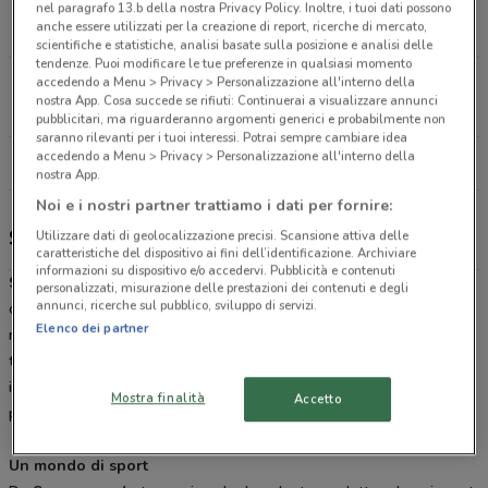
Via Monte Matanna Viareggio
nel paragrafo 13.b della nostra Privacy Policy. Inoltre, i tuoi dati possono
anche essere utilizzati per la creazione di report, ricerche di mercato,
533 m
APERTO
scientifiche e statistiche, analisi basate sulla posizione e analisi delle
tendenze. Puoi modificare le tue preferenze in qualsiasi momento
Via San Francesco, 1 Pisa
accedendo a Menu > Privacy > Personalizzazione all'interno della
nostra App. Cosa succede se rifiuti: Continuerai a visualizzare annunci
21.3 km
APERTO
pubblicitari, ma riguarderanno argomenti generici e probabilmente non
saranno rilevanti per i tuoi interessi. Potrai sempre cambiare idea
accedendo a Menu > Privacy > Personalizzazione all'interno della
Tutti i negozi Scarpamondo
nostra App.
Noi e i nostri partner trattiamo i dati per fornire:
Scarpamondo, offerte e negozi
Utilizzare dati di geolocalizzazione precisi. Scansione attiva delle
caratteristiche del dispositivo ai fini dell’identificazione. Archiviare
informazioni su dispositivo e/o accedervi. Pubblicità e contenuti
Scarpamondo
è la catena di negozi specializzata nella vendita di
personalizzati, misurazione delle prestazioni dei contenuti e degli
annunci, ricerche sul pubblico, sviluppo di servizi.
calzature, borse e accessori, dislocata su tutto il territorio
Elenco dei partner
nazionale e in continua espansione. Nei
negozi Scarpamondo
troverai sempre offerte su tutte le migliori marche di qualità. Scopri
il
catalogo
online e
iscriviti alla newsletter di DoveConviene.it
Mostra finalità
Accetto
per rimanere sempre aggiornato sulle novità.
Un mondo di sport