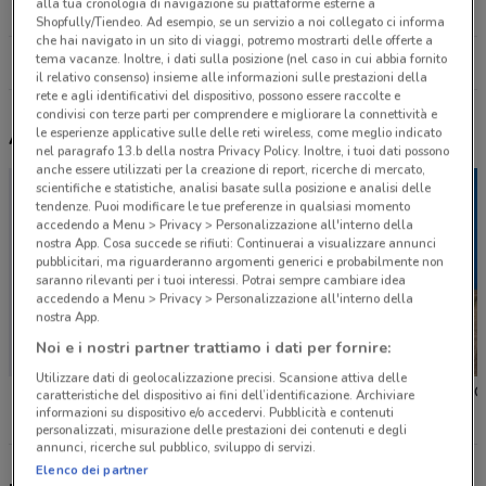
alla tua cronologia di navigazione su piattaforme esterne a
22.7 km
Shopfully/Tiendeo. Ad esempio, se un servizio a noi collegato ci informa
che hai navigato in un sito di viaggi, potremo mostrarti delle offerte a
tema vacanze. Inoltre, i dati sulla posizione (nel caso in cui abbia fornito
Tutti i negozi Camicissima
il relativo consenso) insieme alle informazioni sulle prestazioni della
rete e agli identificativi del dispositivo, possono essere raccolte e
condivisi con terze parti per comprendere e migliorare la connettività e
Altri volantini nelle vicinanze
le esperienze applicative sulle delle reti wireless, come meglio indicato
nel paragrafo 13.b della nostra Privacy Policy. Inoltre, i tuoi dati possono
anche essere utilizzati per la creazione di report, ricerche di mercato,
scientifiche e statistiche, analisi basate sulla posizione e analisi delle
tendenze. Puoi modificare le tue preferenze in qualsiasi momento
accedendo a Menu > Privacy > Personalizzazione all'interno della
nostra App. Cosa succede se rifiuti: Continuerai a visualizzare annunci
pubblicitari, ma riguarderanno argomenti generici e probabilmente non
saranno rilevanti per i tuoi interessi. Potrai sempre cambiare idea
accedendo a Menu > Privacy > Personalizzazione all'interno della
nostra App.
Noi e i nostri partner trattiamo i dati per fornire:
Utilizzare dati di geolocalizzazione precisi. Scansione attiva delle
Parentini
Lovable
Diana G
caratteristiche del dispositivo ai fini dell’identificazione. Archiviare
informazioni su dispositivo e/o accedervi. Pubblicità e contenuti
personalizzati, misurazione delle prestazioni dei contenuti e degli
annunci, ricerche sul pubblico, sviluppo di servizi.
Elenco dei partner