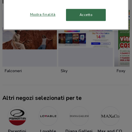
Nuovi prodotti da provare
Mostra finalità
Accetto
Falconeri
Sky
Foxy
Altri negozi selezionati per te
Parentini
Lovable
Diana Gallesi
Max and CO