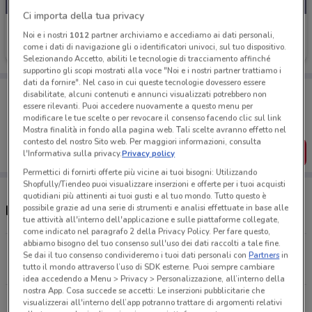
Ci importa della tua privacy
Camicissima
Noi e i nostri
1012
partner archiviamo e accediamo ai dati personali,
come i dati di navigazione gli o identificatori univoci, sul tuo dispositivo.
Scade il 31/08
20.1 km
Selezionando Accetto, abiliti le tecnologie di tracciamento affinché
supportino gli scopi mostrati alla voce "Noi e i nostri partner trattiamo i
dati da fornire". Nel caso in cui queste tecnologie dovessero essere
Porta DoveConviene sempre con te!
disabilitate, alcuni contenuti e annunci visualizzati potrebbero non
Puoi trovare le migliori offerte dei negozi vicino a te,
essere rilevanti. Puoi accedere nuovamente a questo menu per
salvarle e creare la tua lista del risparmio, comodamente
modificare le tue scelte o per revocare il consenso facendo clic sul link
dal tuo cellulare.
Mostra finalità in fondo alla pagina web. Tali scelte avranno effetto nel
contesto del nostro Sito web. Per maggiori informazioni, consulta
SCARICA L’APP
l'Informativa sulla privacy.
Privacy policy
Permettici di fornirti offerte più vicine ai tuoi bisogni: Utilizzando
Shopfully/Tiendeo puoi visualizzare inserzioni e offerte per i tuoi acquisti
quotidiani più attinenti ai tuoi gusti e al tuo mondo. Tutto questo è
Negozi Camicissima a Viareggio
possibile grazie ad una serie di strumenti e analisi effettuate in base alle
tue attività all'interno dell'applicazione e sulle piattaforme collegate,
come indicato nel paragrafo 2 della Privacy Policy. Per fare questo,
abbiamo bisogno del tuo consenso sull'uso dei dati raccolti a tale fine.
Via Fillungo, 79 Lucca
Se dai il tuo consenso condivideremo i tuoi dati personali con
Partners
in
20.1 km
tutto il mondo attraverso l’uso di SDK esterne. Puoi sempre cambiare
idea accedendo a Menu > Privacy > Personalizzazione, all’interno della
nostra App. Cosa succede se accetti: Le inserzioni pubblicitarie che
Piazzale C. D’Ascanio, 1 Pisa
visualizzerai all'interno dell’app potranno trattare di argomenti relativi