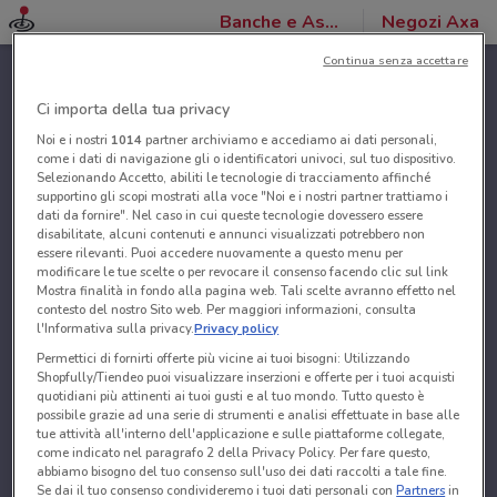
Banche e Assicurazioni
Negozi Axa
Continua senza accettare
Ci importa della tua privacy
Noi e i nostri
1014
partner archiviamo e accediamo ai dati personali,
come i dati di navigazione gli o identificatori univoci, sul tuo dispositivo.
Selezionando Accetto, abiliti le tecnologie di tracciamento affinché
supportino gli scopi mostrati alla voce "Noi e i nostri partner trattiamo i
dati da fornire". Nel caso in cui queste tecnologie dovessero essere
disabilitate, alcuni contenuti e annunci visualizzati potrebbero non
essere rilevanti. Puoi accedere nuovamente a questo menu per
modificare le tue scelte o per revocare il consenso facendo clic sul link
Mostra finalità in fondo alla pagina web. Tali scelte avranno effetto nel
contesto del nostro Sito web. Per maggiori informazioni, consulta
l'Informativa sulla privacy.
Privacy policy
Permettici di fornirti offerte più vicine ai tuoi bisogni: Utilizzando
Shopfully/Tiendeo puoi visualizzare inserzioni e offerte per i tuoi acquisti
quotidiani più attinenti ai tuoi gusti e al tuo mondo. Tutto questo è
possibile grazie ad una serie di strumenti e analisi effettuate in base alle
tue attività all'interno dell'applicazione e sulle piattaforme collegate,
come indicato nel paragrafo 2 della Privacy Policy. Per fare questo,
abbiamo bisogno del tuo consenso sull'uso dei dati raccolti a tale fine.
Se dai il tuo consenso condivideremo i tuoi dati personali con
Partners
in