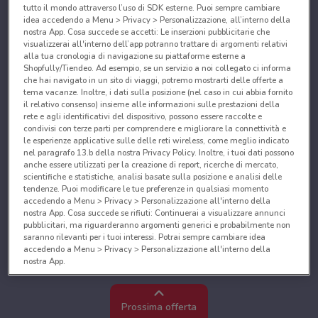
tutto il mondo attraverso l’uso di SDK esterne. Puoi sempre cambiare
idea accedendo a Menu > Privacy > Personalizzazione, all’interno della
nostra App. Cosa succede se accetti: Le inserzioni pubblicitarie che
visualizzerai all'interno dell’app potranno trattare di argomenti relativi
alla tua cronologia di navigazione su piattaforme esterne a
Shopfully/Tiendeo. Ad esempio, se un servizio a noi collegato ci informa
che hai navigato in un sito di viaggi, potremo mostrarti delle offerte a
tema vacanze. Inoltre, i dati sulla posizione (nel caso in cui abbia fornito
il relativo consenso) insieme alle informazioni sulle prestazioni della
rete e agli identificativi del dispositivo, possono essere raccolte e
condivisi con terze parti per comprendere e migliorare la connettività e
le esperienze applicative sulle delle reti wireless, come meglio indicato
nel paragrafo 13.b della nostra Privacy Policy. Inoltre, i tuoi dati possono
anche essere utilizzati per la creazione di report, ricerche di mercato,
scientifiche e statistiche, analisi basate sulla posizione e analisi delle
tendenze. Puoi modificare le tue preferenze in qualsiasi momento
accedendo a Menu > Privacy > Personalizzazione all'interno della
nostra App. Cosa succede se rifiuti: Continuerai a visualizzare annunci
pubblicitari, ma riguarderanno argomenti generici e probabilmente non
saranno rilevanti per i tuoi interessi. Potrai sempre cambiare idea
accedendo a Menu > Privacy > Personalizzazione all'interno della
nostra App.
Noi e i nostri partner trattiamo i dati per fornire:
Utilizzare dati di geolocalizzazione precisi. Scansione attiva delle
Prossima offerta
caratteristiche del dispositivo ai fini dell’identificazione. Archiviare