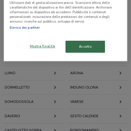
LOACKER
CAFFÈ BORBONE
Utilizzare dati di geolocalizzazione precisi. Scansione attiva delle
caratteristiche del dispositivo ai fini dell’identificazione. Archiviare
informazioni su dispositivo e/o accedervi. Pubblicità e contenuti
personalizzati, misurazione delle prestazioni dei contenuti e degli
Tutti i negozi
annunci, ricerche sul pubblico, sviluppo di servizi.
Elenco dei partner
Volantini e offerte intorno a Verbania
Mostra finalità
Accetto
VERBANIA
GRAVELLONA TOCE
LUINO
ARONA
DORMELLETTO
INDUNO OLONA
DOMODOSSOLA
VARESE
DAVERIO
SESTO CALENDE
CASTELLETTO SOPRA
BORGOMANERO