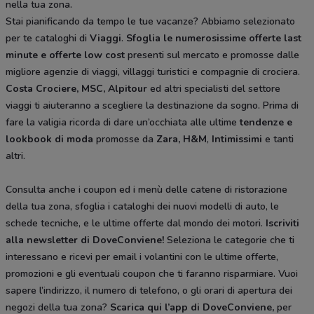
nella tua zona.
Stai pianificando da tempo le tue vacanze? Abbiamo selezionato
per te cataloghi di
Viaggi
.
Sfoglia le numerosissime offerte last
minute e offerte low cost
presenti sul mercato e promosse dalle
migliore agenzie di viaggi, villaggi turistici e compagnie di crociera.
Costa Crociere, MSC, Alpitour
ed altri specialisti del settore
viaggi ti aiuteranno a scegliere la destinazione da sogno. Prima di
fare la valigia ricorda di dare un’occhiata alle ultime
tendenze e
lookbook di moda
promosse da
Zara, H&M
,
Intimissimi
e tanti
altri.
Consulta anche i coupon ed i menù delle catene di ristorazione
della tua zona, sfoglia i cataloghi dei nuovi modelli di auto, le
schede tecniche, e le ultime offerte dal mondo dei motori.
Iscriviti
alla newsletter di DoveConviene
!
Seleziona le categorie che ti
interessano e ricevi per email i volantini con le ultime offerte,
promozioni e gli eventuali coupon che ti faranno risparmiare. Vuoi
sapere l’indirizzo, il numero di telefono, o gli orari di apertura dei
negozi della tua zona?
Scarica qui l’app di DoveConviene
,
per