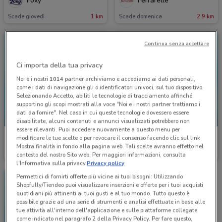
Foxy
Ferrarelle
Scade giovedì
1 km
Scade domenica
2.9 km
Continua senza accettare
Ci importa della tua privacy
Noi e i nostri
1014
partner archiviamo e accediamo ai dati personali,
come i dati di navigazione gli o identificatori univoci, sul tuo dispositivo.
Selezionando Accetto, abiliti le tecnologie di tracciamento affinché
supportino gli scopi mostrati alla voce "Noi e i nostri partner trattiamo i
dati da fornire". Nel caso in cui queste tecnologie dovessero essere
NUOVO
NUOVO
disabilitate, alcuni contenuti e annunci visualizzati potrebbero non
essere rilevanti. Puoi accedere nuovamente a questo menu per
McDonald's
McDonald's
modificare le tue scelte o per revocare il consenso facendo clic sul link
Mostra finalità in fondo alla pagina web. Tali scelte avranno effetto nel
Scade il 23/08
3.8 km
Scade il 23/08
3.8 km
contesto del nostro Sito web. Per maggiori informazioni, consulta
l'Informativa sulla privacy.
Privacy policy
Permettici di fornirti offerte più vicine ai tuoi bisogni: Utilizzando
Shopfully/Tiendeo puoi visualizzare inserzioni e offerte per i tuoi acquisti
quotidiani più attinenti ai tuoi gusti e al tuo mondo. Tutto questo è
possibile grazie ad una serie di strumenti e analisi effettuate in base alle
tue attività all'interno dell'applicazione e sulle piattaforme collegate,
come indicato nel paragrafo 2 della Privacy Policy. Per fare questo,