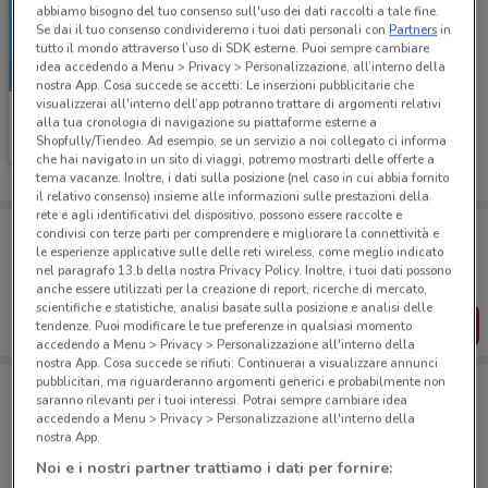
abbiamo bisogno del tuo consenso sull'uso dei dati raccolti a tale fine.
Se dai il tuo consenso condivideremo i tuoi dati personali con
Partners
in
tutto il mondo attraverso l’uso di SDK esterne. Puoi sempre cambiare
idea accedendo a Menu > Privacy > Personalizzazione, all’interno della
NUOVO
nostra App. Cosa succede se accetti: Le inserzioni pubblicitarie che
visualizzerai all'interno dell’app potranno trattare di argomenti relativi
McDonald's
alla tua cronologia di navigazione su piattaforme esterne a
Shopfully/Tiendeo. Ad esempio, se un servizio a noi collegato ci informa
Scade il 23/08
3.8 km
che hai navigato in un sito di viaggi, potremo mostrarti delle offerte a
tema vacanze. Inoltre, i dati sulla posizione (nel caso in cui abbia fornito
il relativo consenso) insieme alle informazioni sulle prestazioni della
rete e agli identificativi del dispositivo, possono essere raccolte e
Porta DoveConviene sempre con te!
condivisi con terze parti per comprendere e migliorare la connettività e
Puoi trovare le migliori offerte dei negozi vicino a te,
le esperienze applicative sulle delle reti wireless, come meglio indicato
salvarle e creare la tua lista del risparmio, comodamente
nel paragrafo 13.b della nostra Privacy Policy. Inoltre, i tuoi dati possono
dal tuo cellulare.
anche essere utilizzati per la creazione di report, ricerche di mercato,
scientifiche e statistiche, analisi basate sulla posizione e analisi delle
SCARICA L’APP
tendenze. Puoi modificare le tue preferenze in qualsiasi momento
accedendo a Menu > Privacy > Personalizzazione all'interno della
nostra App. Cosa succede se rifiuti: Continuerai a visualizzare annunci
pubblicitari, ma riguarderanno argomenti generici e probabilmente non
saranno rilevanti per i tuoi interessi. Potrai sempre cambiare idea
accedendo a Menu > Privacy > Personalizzazione all'interno della
Negozi di Novità a Verbania
nostra App.
Noi e i nostri partner trattiamo i dati per fornire: