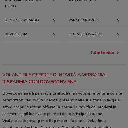
TICINO
SOMMA LOMBARDO
VARALLO POMBIA
BORGOSESIA
OLGIATE COMASCO
Tutte le città
VOLANTINI E OFFERTE DI NOVITÀ A VERBANIA:
RISPARMIA CON DOVECONVIENE
DoveConviene
ti permette di
sfogliare i volantini online con le
promozioni
dei migliori negozi presenti nella tua zona. Naviga sul
sito e scopri le ultime
offerte in corso
, le novità dei prodotti in
commercio, gli indirizzi e gli orari delle principali catene.
Visita la categoria
Iper e Super
per sfogliare i volantini di
Esselunga, Auchan, Carrefour, Conad, Coop
e tante altre