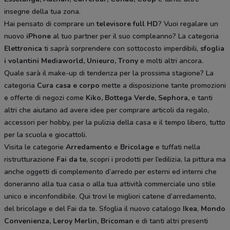
insegne della tua zona.
Hai pensato di comprare un
televisore full HD
? Vuoi regalare un
nuovo
iPhone
al tuo partner per il suo compleanno? La categoria
Elettronica
ti saprà sorprendere con sottocosto imperdibili,
sfoglia
i volantini
Mediaworld, Unieuro, Trony
e molti altri ancora.
Quale sarà il make-up di tendenza per la prossima stagione? La
categoria
Cura casa e corpo
mette a disposizione tante promozioni
e offerte di negozi come
Kiko, Bottega Verde, Sephora,
e tanti
altri che aiutano ad avere idee
per comprare articoli da regalo,
accessori per hobby, per la pulizia della casa e il tempo libero, tutto
per la scuola e giocattoli.
Visita le categorie
Arredamento
e
Bricolage
e tuffati nella
ristrutturazione
Fai da te
, scopri i prodotti per l’edilizia, la pittura ma
anche oggetti di complemento d’arredo per esterni ed interni che
doneranno alla tua casa o alla tua attività commerciale uno stile
unico e inconfondibile. Qui trovi le migliori catene d’arredamento,
del bricolage e del Fai da te. Sfoglia il nuovo catalogo
Ikea
,
Mondo
Convenienza, Leroy Merlin, Bricoman
e di tanti altri presenti