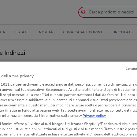
ICA
ESTATE
NOVITÀ
CURA CASA E CORPO
BRICOLAGE
 Indirizzi
di a Varese
Contin
 della tua privacy
Neg
i
1012
partner archiviamo e accediamo ai dati personali, come i dati di navigazione g
ri univoci, sul tuo dispositivo. Selezionando Accetto, abiliti le tecnologie di tracciame
li scopi mostrati alla voce "Noi e i nostri partner trattiamo i dati da fornire". Nel caso 
ovessero essere disabilitate, alcuni contenuti e annunci visualizzati potrebbero non ess
re nuovamente a questo menu per modificare le tue scelte o per revocare il consenso
tra finalità in fondo alla pagina web. Tali scelte avranno effetto nel contesto del nost
 informazioni, consulta l'Informativa sulla privacy.
Privacy policy
i fornirti offerte più vicine ai tuoi bisogni: Utilizzando Shopfully/Tiendeo puoi visualizz
i tuoi acquisti quotidiani più attinenti ai tuoi gusti e al tuo mondo. Tutto questo è possi
 strumenti e analisi effettuate in base alle tue attività all'interno dell'applicazione e 