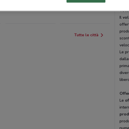
volan
ARONA
VARALLO POMBIA
Vola
Il
vol
offe
prodo
Tutte le città
scont
velo
Le pr
dalla
prima
diver
liber
Offe
Le
of
inter
prod
prodo
numer