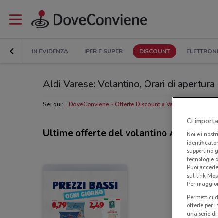
IN EVIDENZA
IPER E SUPER
DISCOUNT
ELETTRON
Aldi Varese: Volantino, Orari di apertura e
Sei qui:
DoveConviene
Offerte Discount a Varese
Negozi Al
Ci importa
Ultime offerte del volantino Aldi
Noi e i nostr
identificato
supportino g
tecnologie d
Puoi accede
sul link Mos
Per maggiori
Permettici d
offerte per 
una serie di