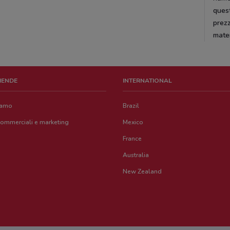
quest
prezz
mater
ZIENDE
INTERNATIONAL
iamo
Brazil
commerciali e marketing
Mexico
France
Australia
New Zealand