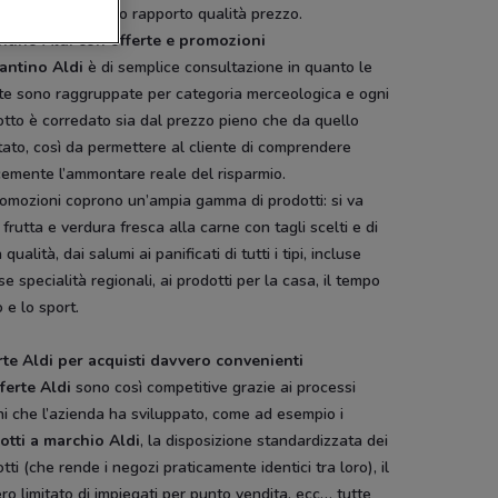
tino e al distintivo rapporto qualità prezzo.
ntino Aldi con offerte e promozioni
antino Aldi
è di semplice consultazione in quanto le
rte sono raggruppate per categoria merceologica e ogni
tto è corredato sia dal prezzo pieno che da quello
ato, così da permettere al cliente di comprendere
cemente l’ammontare reale del risparmio.
omozioni coprono un’ampia gamma di prodotti: si va
 frutta e verdura fresca alla carne con tagli scelti e di
 qualità, dai salumi ai panificati di tutti i tipi, incluse
se specialità regionali, ai prodotti per la casa, il tempo
o e lo sport.
rte Aldi per acquisti davvero convenienti
ferte Aldi
sono così competitive grazie ai processi
ni che l’azienda ha sviluppato, come ad esempio i
otti a marchio Aldi
, la disposizione standardizzata dei
tti (che rende i negozi praticamente identici tra loro), il
o limitato di impiegati per punto vendita, ecc… tutte