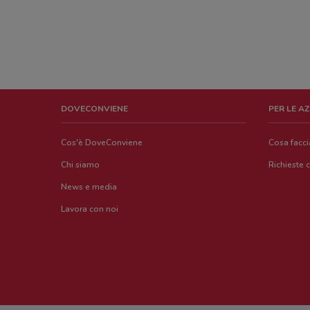
DOVECONVIENE
PER LE A
Cos'è DoveConviene
Cosa facc
Chi siamo
Richieste 
News e media
Lavora con noi