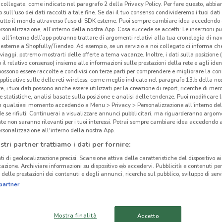
collegate, come indicato nel paragrafo 2 della Privacy Policy. Per fare questo, abbi
 sull'uso dei dati raccolti a tale fine. Se dai il tuo consenso condivideremo i tuoi dati
tutto il mondo attraverso l’uso di SDK esterne. Puoi sempre cambiare idea accedend
rsonalizzazione, all’interno della nostra App. Cosa succede se accetti: Le inserzioni pu
i all'interno dell’app potranno trattare di argomenti relativi alla tua cronologia di na
esterne a Shopfully/Tiendeo. Ad esempio, se un servizio a noi collegato ci informa ch
i viaggi, potremo mostrarti delle offerte a tema vacanze. Inoltre, i dati sulla posizione 
o il relativo consenso) insieme alle informazioni sulle prestazioni della rete e agli ident
 possono essere raccolte e condivisi con terze parti per comprendere e migliorare la conn
pplicative sulle delle reti wireless, come meglio indicato nel paragrafo 13.b della no
re, i tuoi dati possono anche essere utilizzati per la creazione di report, ricerche di mer
 e statistiche, analisi basate sulla posizione e analisi delle tendenze. Puoi modificare l
in qualsiasi momento accedendo a Menu > Privacy > Personalizzazione all'interno del
 se rifiuti: Continuerai a visualizzare annunci pubblicitari, ma riguarderanno argome
te non saranno rilevanti per i tuoi interessi. Potrai sempre cambiare idea accedendo
cinanze
rsonalizzazione all'interno della nostra App.
Ald
stri partner trattiamo i dati per fornire:
DAVERIO
OLGIATE COMASCO
Aldi
ti di geolocalizzazione precisi. Scansione attiva delle caratteristiche del dispositivo ai 
icazione. Archiviare informazioni su dispositivo e/o accedervi. Pubblicità e contenuti per
Paesi
delle prestazioni dei contenuti e degli annunci, ricerche sul pubblico, sviluppo di servi
CASSINA RIZZARDI
GALLARATE
l’ape
partner
relat
OLGIATE OLONA
LUINO
imme
Mostra finalità
numer
Accetto