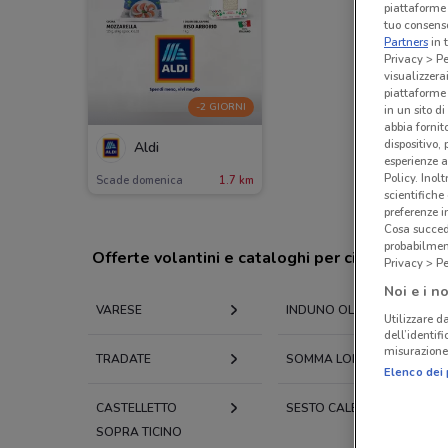
piattaforme 
tuo consenso
Partners
in 
Privacy > Pe
visualizzera
piattaforme 
-2 GIORNI
in un sito d
abbia fornit
dispositivo,
Aldi
esperienze a
Policy. Inolt
Scade domenica
1.7 km
scientifiche
preferenze 
Cosa succede
probabilmen
Offerte volantini e cataloghi per città nelle vi
Privacy > Pe
Noi e i no
VARESE
INDUNO OLONA
Utilizzare da
dell’identif
misurazione 
TRADATE
SOMMA LOMBARDO
Elenco dei 
CASTELLETTO
SESTO CALENDE
SOPRA TICINO