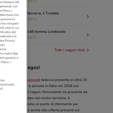
10.8 km
APERTO
amo bisogno del
 personali con
o a Menu >
Via Cesare Beccaria, 1 Tradate
bblicitarie che
14.4 km
APERTO
vigazione su
e hai navigato
(nel caso in cui
Via Milano, 148 Somma Lombardo
ificativi del
ettività e le
17.3 km
APERTO
stra Privacy
cato,
e tue
Tutti i negozi Aldi
la nostra App.
nti generici e
 a Menu >
i, offerte e negozi
 è una catena di
Discount
tedesca presente in oltre 20
fini
sonalizzati,
 in tutto il mondo e arrivata in Italia nel 2018 con
zi.
rtura dei suoi primi negozi. Nonostante sia presente da
ivamente poco tempo nel nostro territorio, è
diatamente diventata un punto di riferimento per
osi italiani, grazie anche alle offerte presenti sul