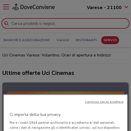
Varese - 21100
BANCHE E ASSICURAZIONI
VIAGGI
RISTORANTI
SERVIZI
Uci Cinemas Varese: Volantino, Orari di apertura e Indirizzi
Ultime offerte Uci Cinemas
Continua senza accettare
Ci importa della tua privacy
Noi e i nostri
1014
partner archiviamo e accediamo ai dati personali,
come i dati di navigazione gli o identificatori univoci, sul tuo dispositivo.