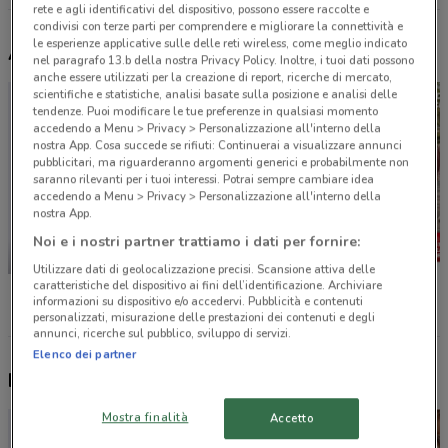
rete e agli identificativi del dispositivo, possono essere raccolte e
condivisi con terze parti per comprendere e migliorare la connettività e
le esperienze applicative sulle delle reti wireless, come meglio indicato
Altri volantini nelle vicinanze
nel paragrafo 13.b della nostra Privacy Policy. Inoltre, i tuoi dati possono
anche essere utilizzati per la creazione di report, ricerche di mercato,
scientifiche e statistiche, analisi basate sulla posizione e analisi delle
tendenze. Puoi modificare le tue preferenze in qualsiasi momento
accedendo a Menu > Privacy > Personalizzazione all'interno della
nostra App. Cosa succede se rifiuti: Continuerai a visualizzare annunci
pubblicitari, ma riguarderanno argomenti generici e probabilmente non
saranno rilevanti per i tuoi interessi. Potrai sempre cambiare idea
accedendo a Menu > Privacy > Personalizzazione all'interno della
nostra App.
Noi e i nostri partner trattiamo i dati per fornire:
NUOVO
-2 GIORNI
Utilizzare dati di geolocalizzazione precisi. Scansione attiva delle
caratteristiche del dispositivo ai fini dell’identificazione. Archiviare
Unieuro
Il Gigante
KiK
informazioni su dispositivo e/o accedervi. Pubblicità e contenuti
personalizzati, misurazione delle prestazioni dei contenuti e degli
annunci, ricerche sul pubblico, sviluppo di servizi.
Elenco dei partner
Nuovi prodotti da provare
Mostra finalità
Accetto