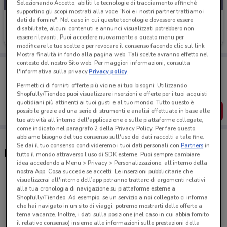
Selezionando Accetto, abiliti le tecnologie di tracciamento affinché
supportino gli scopi mostrati alla voce "Noi e i nostri partner trattiamo i
dati da fornire". Nel caso in cui queste tecnologie dovessero essere
Uci Cinemas
disabilitate, alcuni contenuti e annunci visualizzati potrebbero non
Scade il 20/09
17.2 km
essere rilevanti. Puoi accedere nuovamente a questo menu per
modificare le tue scelte o per revocare il consenso facendo clic sul link
Mostra finalità in fondo alla pagina web. Tali scelte avranno effetto nel
contesto del nostro Sito web. Per maggiori informazioni, consulta
Porta DoveConviene sempre con te!
l'Informativa sulla privacy.
Privacy policy
Puoi trovare le migliori offerte dei negozi vicino a te,
salvarle e creare la tua lista del risparmio, comodamente
Permettici di fornirti offerte più vicine ai tuoi bisogni: Utilizzando
dal tuo cellulare.
Shopfully/Tiendeo puoi visualizzare inserzioni e offerte per i tuoi acquisti
quotidiani più attinenti ai tuoi gusti e al tuo mondo. Tutto questo è
SCARICA L’APP
possibile grazie ad una serie di strumenti e analisi effettuate in base alle
tue attività all'interno dell'applicazione e sulle piattaforme collegate,
come indicato nel paragrafo 2 della Privacy Policy. Per fare questo,
abbiamo bisogno del tuo consenso sull'uso dei dati raccolti a tale fine.
Se dai il tuo consenso condivideremo i tuoi dati personali con
Partners
in
Negozi Uci Cinemas a Varese
tutto il mondo attraverso l’uso di SDK esterne. Puoi sempre cambiare
idea accedendo a Menu > Privacy > Personalizzazione, all’interno della
nostra App. Cosa succede se accetti: Le inserzioni pubblicitarie che
visualizzerai all'interno dell’app potranno trattare di argomenti relativi
Via Leopardi, 1/A Como
alla tua cronologia di navigazione su piattaforme esterne a
17.2 km
Shopfully/Tiendeo. Ad esempio, se un servizio a noi collegato ci informa
che hai navigato in un sito di viaggi, potremo mostrarti delle offerte a
tema vacanze. Inoltre, i dati sulla posizione (nel caso in cui abbia fornito
Tutti i negozi Uci Cinemas
il relativo consenso) insieme alle informazioni sulle prestazioni della