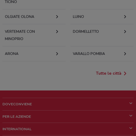
TICINO
OLGIATE OLONA
LUINO
VERTEMATE CON
DORMELLETTO
MINOPRIO
ARONA
VARALLO POMBIA
Tutte le città
DOVECONVIENE
Cos'è DoveConviene
PER LE AZIENDE
Chi siamo
Cosa facciamo
INTERNATIONAL
News e media