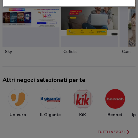
Sky
Cofidis
Cam
Altri negozi selezionati per te
Unieuro
Il Gigante
KiK
Bennet
Ip
TUTTI I NEGOZI