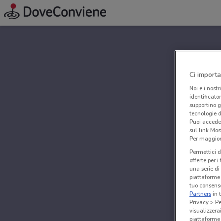
Ci importa
Noi e i nostr
identificato
supportino g
tecnologie d
Puoi accede
sul link Mos
Per maggiori
Permettici d
offerte per 
una serie di
piattaforme 
tuo consenso
Partners
in 
Privacy > Pe
visualizzera
piattaforme 