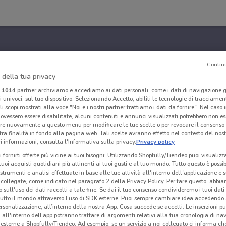
Contin
 della tua privacy
i
1014
partner archiviamo e accediamo ai dati personali, come i dati di navigazione g
ri univoci, sul tuo dispositivo. Selezionando Accetto, abiliti le tecnologie di tracciame
li scopi mostrati alla voce "Noi e i nostri partner trattiamo i dati da fornire". Nel caso 
ovessero essere disabilitate, alcuni contenuti e annunci visualizzati potrebbero non ess
re nuovamente a questo menu per modificare le tue scelte o per revocare il consenso
tra finalità in fondo alla pagina web. Tali scelte avranno effetto nel contesto del nost
 informazioni, consulta l'Informativa sulla privacy.
Privacy policy
i fornirti offerte più vicine ai tuoi bisogni: Utilizzando Shopfully/Tiendeo puoi visualizz
i tuoi acquisti quotidiani più attinenti ai tuoi gusti e al tuo mondo. Tutto questo è possi
 strumenti e analisi effettuate in base alle tue attività all'interno dell'applicazione e 
collegate, come indicato nel paragrafo 2 della Privacy Policy. Per fare questo, abbi
 sull'uso dei dati raccolti a tale fine. Se dai il tuo consenso condivideremo i tuoi dati
tutto il mondo attraverso l’uso di SDK esterne. Puoi sempre cambiare idea accedend
rsonalizzazione, all’interno della nostra App. Cosa succede se accetti: Le inserzioni pu
i all'interno dell’app potranno trattare di argomenti relativi alla tua cronologia di na
esterne a Shopfully/Tiendeo. Ad esempio, se un servizio a noi collegato ci informa ch