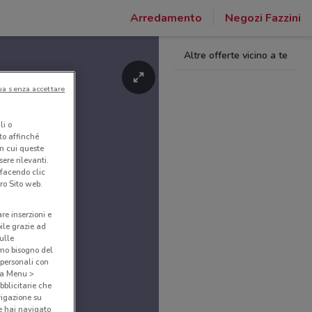
Arredamento
Negozi Fazzini
Altre offerte vicino a te
ua senza accettare
li o
nto affinché
in cui queste
ere rilevanti.
 facendo clic
ro Sito web.
are inserzioni e
bile grazie ad
sulle
amo bisogno del
 personali con
o a Menu >
bblicitarie che
vigazione su
e hai navigato