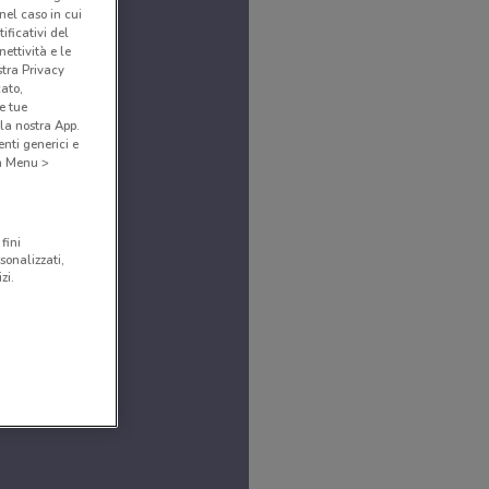
(nel caso in cui
ificativi del
ettività e le
stra Privacy
cato,
e tue
la nostra App.
nti generici e
 a Menu >
fini
sonalizzati,
zi.