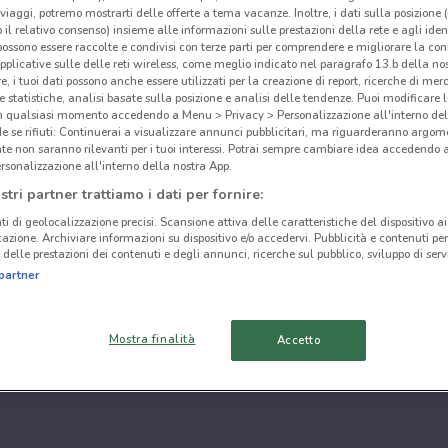
i viaggi, potremo mostrarti delle offerte a tema vacanze. Inoltre, i dati sulla posizione 
o il relativo consenso) insieme alle informazioni sulle prestazioni della rete e agli ident
 possono essere raccolte e condivisi con terze parti per comprendere e migliorare la conn
pplicative sulle delle reti wireless, come meglio indicato nel paragrafo 13.b della no
re, i tuoi dati possono anche essere utilizzati per la creazione di report, ricerche di mer
 e statistiche, analisi basate sulla posizione e analisi delle tendenze. Puoi modificare l
in qualsiasi momento accedendo a Menu > Privacy > Personalizzazione all'interno del
 se rifiuti: Continuerai a visualizzare annunci pubblicitari, ma riguarderanno argome
te non saranno rilevanti per i tuoi interessi. Potrai sempre cambiare idea accedendo
rsonalizzazione all'interno della nostra App.
stri partner trattiamo i dati per fornire:
ti di geolocalizzazione precisi. Scansione attiva delle caratteristiche del dispositivo ai 
icazione. Archiviare informazioni su dispositivo e/o accedervi. Pubblicità e contenuti per
delle prestazioni dei contenuti e degli annunci, ricerche sul pubblico, sviluppo di servi
partner
Mostra finalità
Accetto