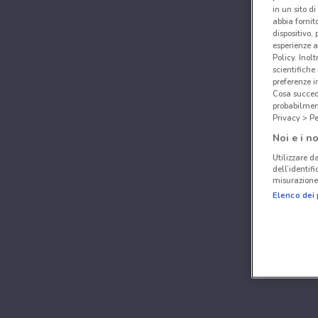
in un sito d
abbia fornit
dispositivo,
esperienze a
Policy. Inolt
scientifiche
preferenze 
Cosa succede
probabilmen
Privacy > Pe
Noi e i no
Utilizzare da
dell’identif
misurazione 
Elenco dei 