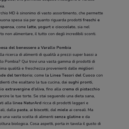
ia.
rchio MD è sinonimo di vasto assortimento, che permette
buona spesa sia per quanto riguarda prodotti
freschi e
ispensa
, come
latte
,
yogurt
e
cioccolato
, sia nel
to non alimentare, il tutto con degli incredibili sconti.
pesa del benessere a Varallo Pombia
lla ricerca di alimenti di qualità a prezzi super bassi a
lo Pombia? Qui trovi una vasta gamma di prodotti di
sima qualità e freschezza provenienti dalle
migliori
nde del territorio
; come
la Linea Tesori del Cuoco
con
dienti che esaltano la tua cucina, dai
sughi pronti
,
lio extravergine d’oliva
, fino alla
crema di pistacchio
arcire le tue torte. Se stai seguendo una dieta sana,
ati alla
linea NaturArd
ricca di prodotti leggeri e
ali, dalla
pasta
, ai
biscotti
, dal
miele
ai cereali. Ma
 una vasta scelta di alimenti
senza glutine
e da
oltura biologica. Cosa aspetti, porta in tavola il gusto di