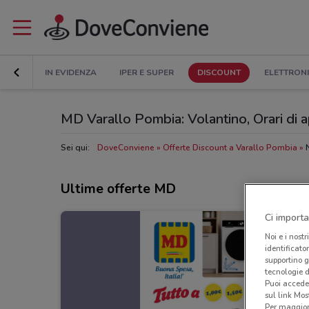
IN EVIDENZA
IPER E SUPER
DISCOUNT
ELETTRON
MD Varallo Pombia: Volantino, Orari di ap
Sei qui:
DoveConviene
Offerte Discount a Varallo Pombia
Ultime offerte MD
Ci importa
Noi e i nostr
identificato
supportino g
tecnologie d
Puoi accede
sul link Mos
Per maggiori