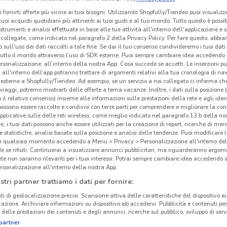
i fornirti offerte più vicine ai tuoi bisogni: Utilizzando Shopfully/Tiendeo puoi visualizz
i tuoi acquisti quotidiani più attinenti ai tuoi gusti e al tuo mondo. Tutto questo è possi
 strumenti e analisi effettuate in base alle tue attività all'interno dell'applicazione e 
collegate, come indicato nel paragrafo 2 della Privacy Policy. Per fare questo, abbi
 sull'uso dei dati raccolti a tale fine. Se dai il tuo consenso condivideremo i tuoi dati
tutto il mondo attraverso l’uso di SDK esterne. Puoi sempre cambiare idea accedend
rsonalizzazione, all’interno della nostra App. Cosa succede se accetti: Le inserzioni pu
i all'interno dell’app potranno trattare di argomenti relativi alla tua cronologia di na
esterne a Shopfully/Tiendeo. Ad esempio, se un servizio a noi collegato ci informa ch
i viaggi, potremo mostrarti delle offerte a tema vacanze. Inoltre, i dati sulla posizione 
o il relativo consenso) insieme alle informazioni sulle prestazioni della rete e agli ident
 possono essere raccolte e condivisi con terze parti per comprendere e migliorare la conn
pplicative sulle delle reti wireless, come meglio indicato nel paragrafo 13.b della no
re, i tuoi dati possono anche essere utilizzati per la creazione di report, ricerche di mer
5.7 km
 e statistiche, analisi basate sulla posizione e analisi delle tendenze. Puoi modificare l
in qualsiasi momento accedendo a Menu > Privacy > Personalizzazione all'interno del
 se rifiuti: Continuerai a visualizzare annunci pubblicitari, ma riguarderanno argome
te non saranno rilevanti per i tuoi interessi. Potrai sempre cambiare idea accedendo
rsonalizzazione all'interno della nostra App.
cinanze
Gli
stri partner trattiamo i dati per fornire:
neg
ti di geolocalizzazione precisi. Scansione attiva delle caratteristiche del dispositivo ai 
SOMMA LOMBARDO
SESTO CALENDE
icazione. Archiviare informazioni su dispositivo e/o accedervi. Pubblicità e contenuti per
MD è 
delle prestazioni dei contenuti e degli annunci, ricerche sul pubblico, sviluppo di servi
GIUS
partner