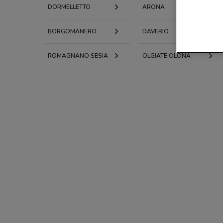
DORMELLETTO
ARONA
BORGOMANERO
DAVERIO
ROMAGNANO SESIA
OLGIATE OLONA