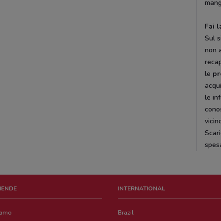
mang
Fai 
Sul s
non 
recap
le
pr
acqui
le in
conos
vicin
Scari
spes
ZIENDE
INTERNATIONAL
iamo
Brazil