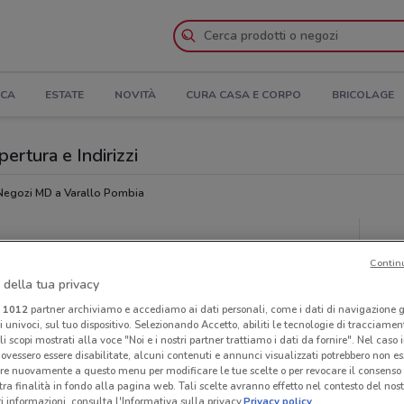
ICA
ESTATE
NOVITÀ
CURA CASA E CORPO
BRICOLAGE
ertura e Indirizzi
Negozi MD a Varallo Pombia
Ora
Contin
 della tua privacy
i
1012
partner archiviamo e accediamo ai dati personali, come i dati di navigazione g
ri univoci, sul tuo dispositivo. Selezionando Accetto, abiliti le tecnologie di tracciame
li scopi mostrati alla voce "Noi e i nostri partner trattiamo i dati da fornire". Nel caso 
ovessero essere disabilitate, alcuni contenuti e annunci visualizzati potrebbero non ess
re nuovamente a questo menu per modificare le tue scelte o per revocare il consenso
tra finalità in fondo alla pagina web. Tali scelte avranno effetto nel contesto del nost
 informazioni, consulta l'Informativa sulla privacy.
Privacy policy