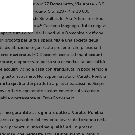
io, Corso C. B. Cavour 27 Dormelletto, Via Arese - S.S.
Robecchetto Con Induno, S.S. 229 - Km. 29 800
omanero, Via Cecchi 98 Gallarate, Via Arturo Tosi Snc
ago, Via Bonicalza 45 Cassano Magnago. Tutti i negozi
aperti tutti i giorni dal Lunedì alla Domenica e offrono i
ori prodotti per la tua spesa.
MD
è una società della
de distribuzione organizzata presente che
presidia il
itorio nazionale
. MD Discount, come catena
discount
entare
, è apprezzato per la sua comodità, la possibilità
re acquisti vicino a casa con tranquillità, in poco tempo e
l
giusto risparmio
. Nei supermercato di Varallo Pombia
erai
la qualità dei prodotti a prezzi bassissimi
. Scopri
uove offerte aggiornate costantemente sul volantino
iabile direttamente su DoveConviene.it.
armio garantito su ogni prodotto a Varallo Pombia
sparmio è garantito dal costante lavoro dell’azienda nella
ca di
prodotti di massima qualità ad un prezzo
aggioso
, che permette acquisti intelligenti a Varallo