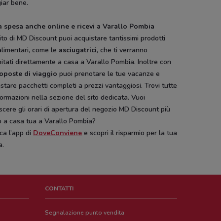
iar bene.
la spesa anche online e ricevi a Varallo Pombia
ito di MD Discount puoi acquistare tantissimi prodotti
alimentari, come le
asciugatrici
, che ti verranno
itati direttamente a casa a Varallo Pombia. Inoltre con
oposte di viaggio
puoi prenotare le tue vacanze e
stare pacchetti completi a prezzi vantaggiosi. Trovi tutte
formazioni nella sezione del sito dedicata. Vuoi
cere gli orari di apertura del negozio MD Discount più
o a casa tua a Varallo Pombia?
ca l’app di
DoveConviene
e scopri il risparmio per la tua
a.
CONTATTI
Segnalazione punto vendita