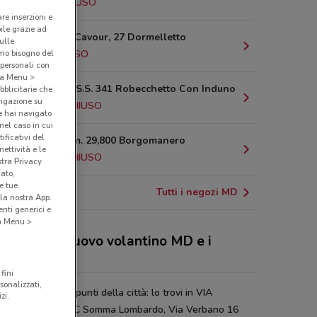
8.7 km
CHIUSO
are inserzioni e
bile grazie ad
Corso C. B. Cavour, 27 Dormelletto
sulle
amo bisogno del
9 km
CHIUSO
 personali con
o a Menu >
Via Arese - S.S. 341 Robecchetto Con Induno
bblicitarie che
vigazione su
12.3 km
CHIUSO
e hai navigato
(nel caso in cui
ificativi del
S.S. 229 - Km. 29,800 Borgomanero
ettività e le
12.6 km
CHIUSO
stra Privacy
cato,
e tue
Tutti i negozi MD
la nostra App.
nti generici e
 a Menu >
 sconti del nuovo volantino MD e i
ozi
fini
sonalizzati,
presente in vari punti della città: lo trovi in VIA
zi.
EPPE GIUSTI SNC Somma Lombardo, Via Verbano 16