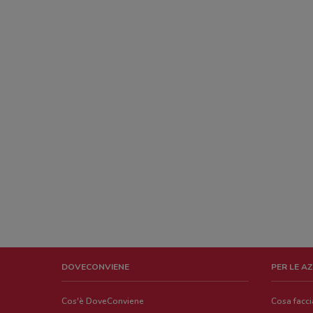
DOVECONVIENE
PER LE A
Cos'è DoveConviene
Cosa facc