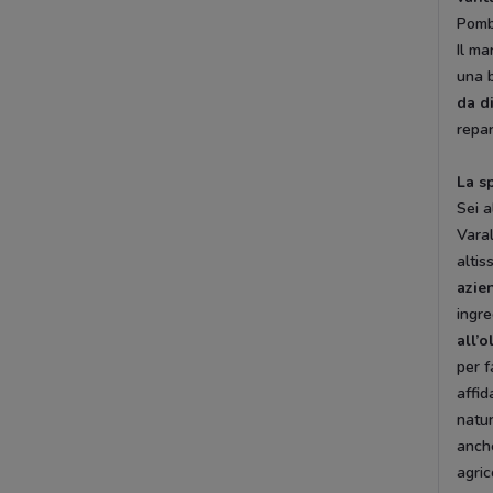
Pomb
Il ma
una 
da d
repar
La s
Sei a
Varal
altis
azie
ingre
all’o
per f
affid
natur
anche
agric