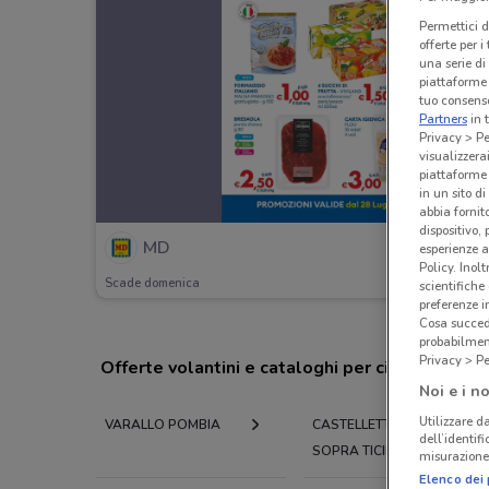
Permettici d
offerte per 
una serie di
piattaforme 
tuo consenso
Partners
in 
Privacy > Pe
visualizzera
piattaforme 
in un sito d
abbia fornit
dispositivo,
MD
esperienze a
Policy. Inolt
Scade domenica
scientifiche
preferenze 
Cosa succede
probabilmen
Privacy > Pe
Offerte volantini e cataloghi per città nelle vi
Noi e i no
Utilizzare da
VARALLO POMBIA
CASTELLETTO
dell’identif
SOPRA TICINO
misurazione 
Elenco dei 