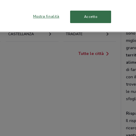
Olegg
LONATE POZZOLO
GALLARATE
341 
Mostra finalità
Accetto
Borg
CÀSTANO PRIMO
BUSTO ARSIZIO
Magn
sono 
CASTELLANZA
TRADATE
migli
gran
Tutte le città
terr
alim
di fa
con i
trov
le n
sfogl
Risp
Il ri
ricer
vant