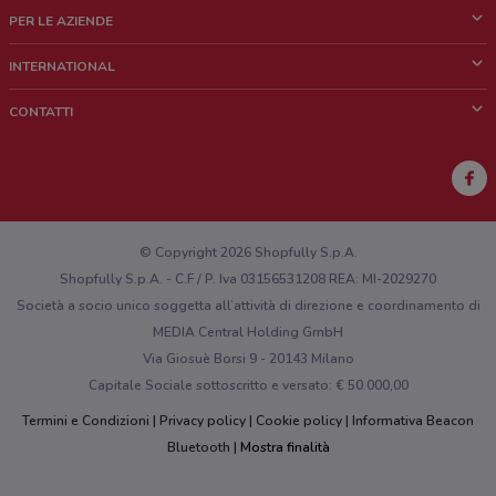
Cos'è DoveConviene
PER LE AZIENDE
Chi siamo
Cosa facciamo
INTERNATIONAL
News e media
Richieste commerciali e marketing
Brazil
CONTATTI
Lavora con noi
Mexico
Segnalazione punto vendita
France
Segnalazione Volantino
Australia
Hai un malfunzionamento sul web o sull'app?
New Zealand
© Copyright 2026 Shopfully S.p.A.
Shopfully S.p.A. - C.F / P. Iva 03156531208 REA: MI-2029270
Società a socio unico soggetta all’attività di direzione e coordinamento di
MEDIA Central Holding GmbH
Via Giosuè Borsi 9 - 20143 Milano
Capitale Sociale sottoscritto e versato: € 50.000,00
Termini e Condizioni
Privacy policy
Cookie policy
Informativa Beacon
Bluetooth
Mostra finalità