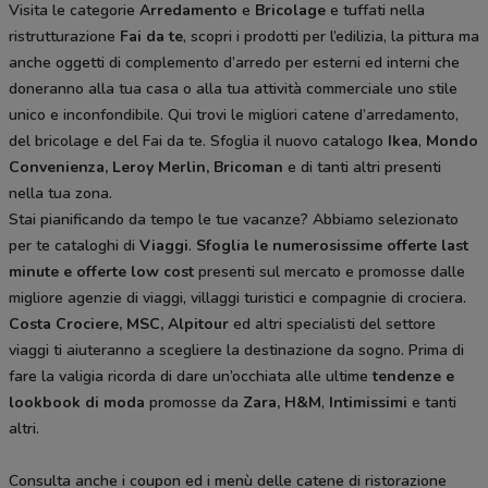
Visita le categorie
Arredamento
e
Bricolage
e tuffati nella
ristrutturazione
Fai da te
, scopri i prodotti per l’edilizia, la pittura ma
anche oggetti di complemento d’arredo per esterni ed interni che
doneranno alla tua casa o alla tua attività commerciale uno stile
unico e inconfondibile. Qui trovi le migliori catene d’arredamento,
del bricolage e del Fai da te. Sfoglia il nuovo catalogo
Ikea
,
Mondo
Convenienza, Leroy Merlin, Bricoman
e di tanti altri presenti
nella tua zona.
Stai pianificando da tempo le tue vacanze? Abbiamo selezionato
per te cataloghi di
Viaggi
.
Sfoglia le numerosissime offerte last
minute e offerte low cost
presenti sul mercato e promosse dalle
migliore agenzie di viaggi, villaggi turistici e compagnie di crociera.
Costa Crociere, MSC, Alpitour
ed altri specialisti del settore
viaggi ti aiuteranno a scegliere la destinazione da sogno. Prima di
fare la valigia ricorda di dare un’occhiata alle ultime
tendenze e
lookbook di moda
promosse da
Zara, H&M
,
Intimissimi
e tanti
altri.
Consulta anche i coupon ed i menù delle catene di ristorazione