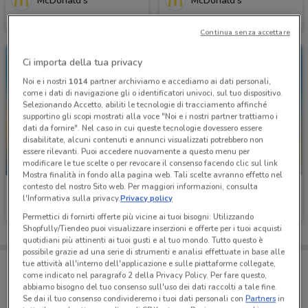
McDonald's
McDonald's
Scade domani
6.3 km
Scade domani
6.3 km
Continua senza accettare
Ci importa della tua privacy
Noi e i nostri
1014
partner archiviamo e accediamo ai dati personali,
come i dati di navigazione gli o identificatori univoci, sul tuo dispositivo.
Selezionando Accetto, abiliti le tecnologie di tracciamento affinché
supportino gli scopi mostrati alla voce "Noi e i nostri partner trattiamo i
dati da fornire". Nel caso in cui queste tecnologie dovessero essere
disabilitate, alcuni contenuti e annunci visualizzati potrebbero non
essere rilevanti. Puoi accedere nuovamente a questo menu per
modificare le tue scelte o per revocare il consenso facendo clic sul link
-1 GIORNO
Mostra finalità in fondo alla pagina web. Tali scelte avranno effetto nel
contesto del nostro Sito web. Per maggiori informazioni, consulta
McDonald's
Ferrarelle
l'Informativa sulla privacy.
Privacy policy
Scade domani
6.3 km
Scade il 16/08
8.7 km
Permettici di fornirti offerte più vicine ai tuoi bisogni: Utilizzando
Shopfully/Tiendeo puoi visualizzare inserzioni e offerte per i tuoi acquisti
quotidiani più attinenti ai tuoi gusti e al tuo mondo. Tutto questo è
possibile grazie ad una serie di strumenti e analisi effettuate in base alle
Porta DoveConviene sempre con te!
tue attività all'interno dell'applicazione e sulle piattaforme collegate,
Puoi trovare le migliori offerte dei negozi vicino a te,
come indicato nel paragrafo 2 della Privacy Policy. Per fare questo,
salvarle e creare la tua lista del risparmio, comodamente
abbiamo bisogno del tuo consenso sull'uso dei dati raccolti a tale fine.
dal tuo cellulare.
Se dai il tuo consenso condivideremo i tuoi dati personali con
Partners
in