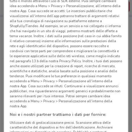
tutto il mondo attraverso l’uso di SDK esterne. Puoi sempre cambiare
SCARICA L’APP
idea accedendo a Menu > Privacy > Personalizzazione, all’interno della
nostra App. Cosa succede se accetti: Le inserzioni pubblicitarie che
visualizzerai all'interno dell’app potranno trattare di argomenti relativi
alla tua cronologia di navigazione su piattaforme esterne a
Shopfully/Tiendeo. Ad esempio, se un servizio a noi collegato ci informa
che hai navigato in un sito di viaggi, potremo mostrarti delle offerte a
Negozi di Novità a Varallo Pombia
tema vacanze. Inoltre, i dati sulla posizione (nel caso in cui abbia fornito
il relativo consenso) insieme alle informazioni sulle prestazioni della
rete e agli identificativi del dispositivo, possono essere raccolte e
condivisi con terze parti per comprendere e migliorare la connettività e
LOACKER
CAFFÈ BORBONE
le esperienze applicative sulle delle reti wireless, come meglio indicato
nel paragrafo 13.b della nostra Privacy Policy. Inoltre, i tuoi dati possono
anche essere utilizzati per la creazione di report, ricerche di mercato,
Tutti i negozi
scientifiche e statistiche, analisi basate sulla posizione e analisi delle
tendenze. Puoi modificare le tue preferenze in qualsiasi momento
accedendo a Menu > Privacy > Personalizzazione all'interno della
nostra App. Cosa succede se rifiuti: Continuerai a visualizzare annunci
pubblicitari, ma riguarderanno argomenti generici e probabilmente non
Volantini e offerte intorno a Varallo Pombia
saranno rilevanti per i tuoi interessi. Potrai sempre cambiare idea
accedendo a Menu > Privacy > Personalizzazione all'interno della
nostra App.
VARALLO POMBIA
CASTELLETTO SOPRA
Noi e i nostri partner trattiamo i dati per fornire:
TICINO
Utilizzare dati di geolocalizzazione precisi. Scansione attiva delle
caratteristiche del dispositivo ai fini dell’identificazione. Archiviare
SOMMA LOMBARDO
SESTO CALENDE