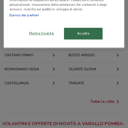
informazioni su dispositivo e/o accedervi. Pubblicità e contenuti
personalizzati, misurazione delle prestazioni dei contenuti e degli
annunci, ricerche sul pubblico, sviluppo di servizi.
DORMELLETTO
ARONA
Elenco dei partner
LONATE POZZOLO
GALLARATE
Mostra finalità
Accetto
BORGOMANERO
DAVERIO
CÀSTANO PRIMO
BUSTO ARSIZIO
ROMAGNANO SESIA
OLGIATE OLONA
CASTELLANZA
TRADATE
Tutte le città
VOLANTINI E OFFERTE DI NOVITÀ A VARALLO POMBIA: