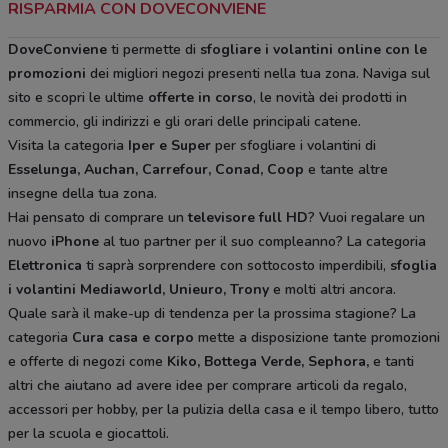
RISPARMIA CON DOVECONVIENE
DoveConviene
ti permette di
sfogliare i volantini online con le
promozioni
dei migliori negozi presenti nella tua zona. Naviga sul
sito e scopri le ultime
offerte in corso
, le novità dei prodotti in
commercio, gli indirizzi e gli orari delle principali catene.
Visita la categoria
Iper e Super
per sfogliare i volantini di
Esselunga, Auchan, Carrefour, Conad, Coop
e tante altre
insegne della tua zona.
Hai pensato di comprare un
televisore full HD
? Vuoi regalare un
nuovo
iPhone
al tuo partner per il suo compleanno? La categoria
Elettronica
ti saprà sorprendere con sottocosto imperdibili,
sfoglia
i volantini
Mediaworld, Unieuro, Trony
e molti altri ancora.
Quale sarà il make-up di tendenza per la prossima stagione? La
categoria
Cura casa e corpo
mette a disposizione tante promozioni
e offerte di negozi come
Kiko, Bottega Verde, Sephora,
e tanti
altri che aiutano ad avere idee
per comprare articoli da regalo,
accessori per hobby, per la pulizia della casa e il tempo libero, tutto
per la scuola e giocattoli.