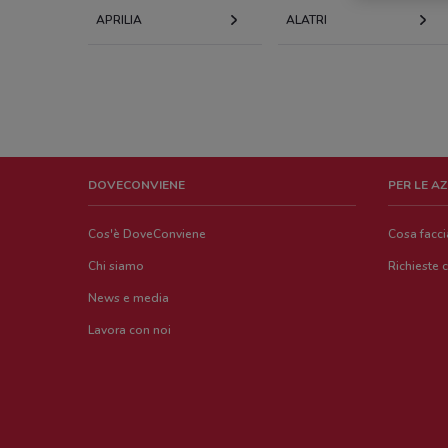
APRILIA
ALATRI
DOVECONVIENE
PER LE A
Cos'è DoveConviene
Cosa facc
Chi siamo
Richieste 
News e media
Lavora con noi