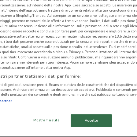
rsonalizzazione, all’interno della nostra App. Cosa succede se accetti: Le inserzioni pu
i all'interno dell’app potranno trattare di argomenti relativi alla tua cronologia di na
esterne a Shopfully/Tiendeo. Ad esempio, se un servizio a noi collegato ci informa ch
i viaggi, potremo mostrarti delle offerte a tema vacanze. Inoltre, i dati sulla posizione 
o il relativo consenso) insieme alle informazioni sulle prestazioni della rete e agli ident
 possono essere raccolte e condivisi con terze parti per comprendere e migliorare la conn
ato volantini nella tua zona. Riprova più tardi.
pplicative sulle delle reti wireless, come meglio indicato nel paragrafo 13.b della no
re, i tuoi dati possono anche essere utilizzati per la creazione di report, ricerche di mer
 e statistiche, analisi basate sulla posizione e analisi delle tendenze. Puoi modificare l
in qualsiasi momento accedendo a Menu > Privacy > Personalizzazione all'interno del
 se rifiuti: Continuerai a visualizzare annunci pubblicitari, ma riguarderanno argome
te non saranno rilevanti per i tuoi interessi. Potrai sempre cambiare idea accedendo
rsonalizzazione all'interno della nostra App.
cinanze
stri partner trattiamo i dati per fornire:
ti di geolocalizzazione precisi. Scansione attiva delle caratteristiche del dispositivo ai 
icazione. Archiviare informazioni su dispositivo e/o accedervi. Pubblicità e contenuti per
VELLETRI
FRASCATI
delle prestazioni dei contenuti e degli annunci, ricerche sul pubblico, sviluppo di servi
Lim
partner
CISTERNA DI LATINA
ALBANO LAZIALE
Mostra finalità
Accetto
LATINA
GUIDONIA
MONTECELIO