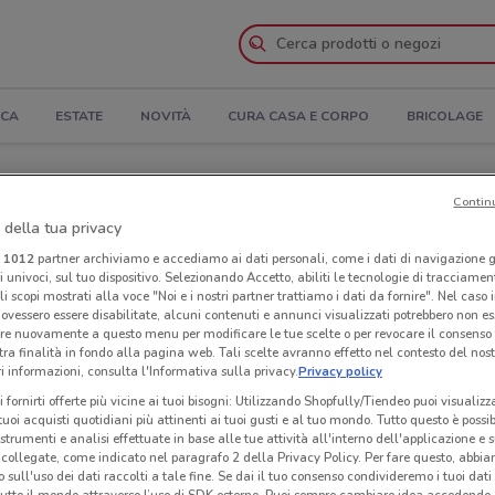
ICA
ESTATE
NOVITÀ
CURA CASA E CORPO
BRICOLAGE
rtura e Indirizzi
Contin
 della tua privacy
egozi Limmi a Valmontone
i
1012
partner archiviamo e accediamo ai dati personali, come i dati di navigazione g
ri univoci, sul tuo dispositivo. Selezionando Accetto, abiliti le tecnologie di tracciame
li scopi mostrati alla voce "Noi e i nostri partner trattiamo i dati da fornire". Nel caso 
Neg
ovessero essere disabilitate, alcuni contenuti e annunci visualizzati potrebbero non ess
re nuovamente a questo menu per modificare le tue scelte o per revocare il consenso
tra finalità in fondo alla pagina web. Tali scelte avranno effetto nel contesto del nost
 informazioni, consulta l'Informativa sulla privacy.
Privacy policy
i fornirti offerte più vicine ai tuoi bisogni: Utilizzando Shopfully/Tiendeo puoi visualizz
i tuoi acquisti quotidiani più attinenti ai tuoi gusti e al tuo mondo. Tutto questo è possi
 strumenti e analisi effettuate in base alle tue attività all'interno dell'applicazione e 
collegate, come indicato nel paragrafo 2 della Privacy Policy. Per fare questo, abbi
 sull'uso dei dati raccolti a tale fine. Se dai il tuo consenso condivideremo i tuoi dati
tutto il mondo attraverso l’uso di SDK esterne. Puoi sempre cambiare idea accedend