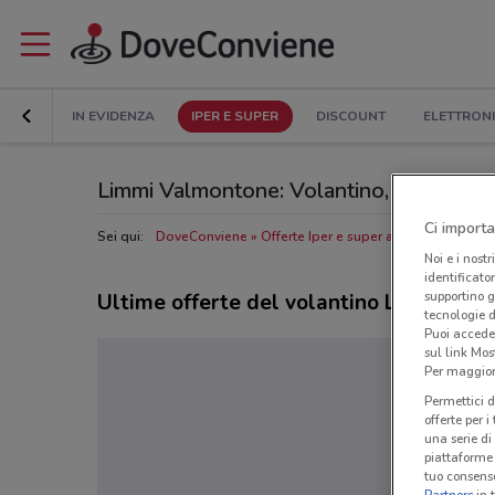
IN EVIDENZA
IPER E SUPER
DISCOUNT
ELETTRON
Limmi Valmontone: Volantino, Orari di ape
Ci importa
Sei qui:
DoveConviene
Offerte Iper e super a Valmontone
N
Noi e i nostr
identificato
supportino g
Ultime offerte del volantino Limmi
tecnologie d
Puoi accede
sul link Mos
Per maggiori
Permettici d
offerte per 
una serie di
piattaforme 
tuo consenso
Partners
in 