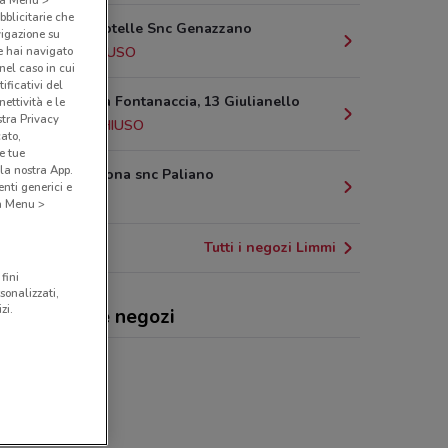
bblicitarie che
Via Valle Rotelle Snc Genazzano
vigazione su
e hai navigato
6.5 km
CHIUSO
(nel caso in cui
ificativi del
Piazza Della Fontanaccia, 13 Giulianello
ettività e le
stra Privacy
10.8 km
CHIUSO
cato,
e tue
la nostra App.
Contrada Cona snc Paliano
nti generici e
12.1 km
 a Menu >
Tutti i negozi Limmi
fini
sonalizzati,
zi.
mi, offerte e negozi