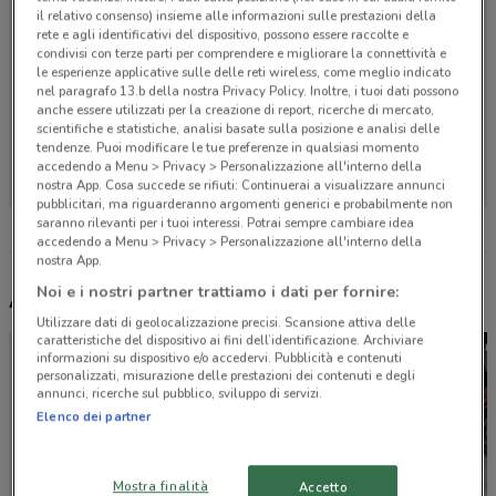
il relativo consenso) insieme alle informazioni sulle prestazioni della
rete e agli identificativi del dispositivo, possono essere raccolte e
condivisi con terze parti per comprendere e migliorare la connettività e
le esperienze applicative sulle delle reti wireless, come meglio indicato
nel paragrafo 13.b della nostra Privacy Policy. Inoltre, i tuoi dati possono
anche essere utilizzati per la creazione di report, ricerche di mercato,
scientifiche e statistiche, analisi basate sulla posizione e analisi delle
Non ci sono negozi nelle vicinanze
tendenze. Puoi modificare le tue preferenze in qualsiasi momento
accedendo a Menu > Privacy > Personalizzazione all'interno della
nostra App. Cosa succede se rifiuti: Continuerai a visualizzare annunci
pubblicitari, ma riguarderanno argomenti generici e probabilmente non
saranno rilevanti per i tuoi interessi. Potrai sempre cambiare idea
accedendo a Menu > Privacy > Personalizzazione all'interno della
nostra App.
Noi e i nostri partner trattiamo i dati per fornire:
Altri volantini nelle vicinanze
Utilizzare dati di geolocalizzazione precisi. Scansione attiva delle
caratteristiche del dispositivo ai fini dell’identificazione. Archiviare
informazioni su dispositivo e/o accedervi. Pubblicità e contenuti
personalizzati, misurazione delle prestazioni dei contenuti e degli
annunci, ricerche sul pubblico, sviluppo di servizi.
Elenco dei partner
Mostra finalità
Accetto