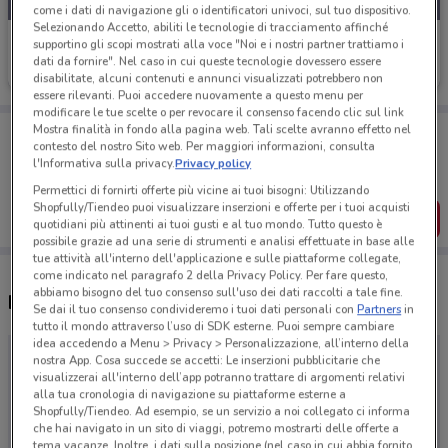
come i dati di navigazione gli o identificatori univoci, sul tuo dispositivo.
Selezionando Accetto, abiliti le tecnologie di tracciamento affinché
Dewalt
supportino gli scopi mostrati alla voce "Noi e i nostri partner trattiamo i
dati da fornire". Nel caso in cui queste tecnologie dovessero essere
Scade il 31/08
disabilitate, alcuni contenuti e annunci visualizzati potrebbero non
essere rilevanti. Puoi accedere nuovamente a questo menu per
modificare le tue scelte o per revocare il consenso facendo clic sul link
Porta DoveConviene sempre con te!
Mostra finalità in fondo alla pagina web. Tali scelte avranno effetto nel
contesto del nostro Sito web. Per maggiori informazioni, consulta
Puoi trovare le migliori offerte dei negozi vicino a te,
l'Informativa sulla privacy.
Privacy policy
salvarle e creare la tua lista del risparmio, comodamente
dal tuo cellulare.
Permettici di fornirti offerte più vicine ai tuoi bisogni: Utilizzando
Shopfully/Tiendeo puoi visualizzare inserzioni e offerte per i tuoi acquisti
SCARICA L’APP
quotidiani più attinenti ai tuoi gusti e al tuo mondo. Tutto questo è
possibile grazie ad una serie di strumenti e analisi effettuate in base alle
tue attività all'interno dell'applicazione e sulle piattaforme collegate,
come indicato nel paragrafo 2 della Privacy Policy. Per fare questo,
abbiamo bisogno del tuo consenso sull'uso dei dati raccolti a tale fine.
Negozi Dewalt a Valmontone
Se dai il tuo consenso condivideremo i tuoi dati personali con
Partners
in
tutto il mondo attraverso l’uso di SDK esterne. Puoi sempre cambiare
idea accedendo a Menu > Privacy > Personalizzazione, all’interno della
nostra App. Cosa succede se accetti: Le inserzioni pubblicitarie che
visualizzerai all'interno dell’app potranno trattare di argomenti relativi
alla tua cronologia di navigazione su piattaforme esterne a
Shopfully/Tiendeo. Ad esempio, se un servizio a noi collegato ci informa
che hai navigato in un sito di viaggi, potremo mostrarti delle offerte a
tema vacanze. Inoltre, i dati sulla posizione (nel caso in cui abbia fornito