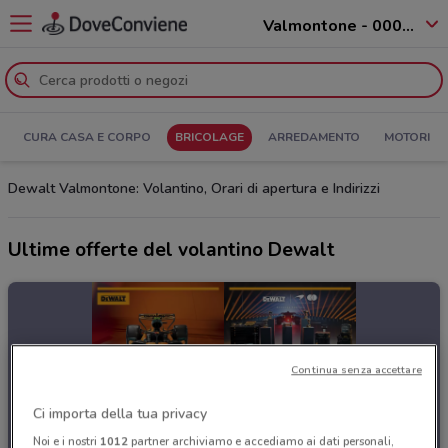
Valmontone - 00038
CURA CASA E CORPO
BRICOLAGE
ARREDAMENTO
MOTORI
Dewalt Valmontone: Volantino, Orari di apertura e Indirizzi
Ultime offerte del volantino Dewalt
Continua senza accettare
Ci importa della tua privacy
Noi e i nostri
1012
partner archiviamo e accediamo ai dati personali,