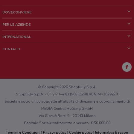
DOVECONVIENE
Cos'è DoveConviene
PER LE AZIENDE
Chi siamo
Cosa facciamo
INTERNATIONAL
News e media
Richieste commerciali e marketing
Brazil
CONTATTI
Lavora con noi
Mexico
Segnalazione punto vendita
France
Segnalazione Volantino
Australia
Hai un malfunzionamento sul web o sull'app?
New Zealand
© Copyright 2026 Shopfully S.p.A.
Shopfully S.p.A. - C.F / P. Iva 03156531208 REA: MI-2029270
Società a socio unico soggetta all’attività di direzione e coordinamento di
MEDIA Central Holding GmbH
Via Giosuè Borsi 9 - 20143 Milano
Capitale Sociale sottoscritto e versato: € 50.000,00
Termini e Condizioni
Privacy policy
Cookie policy
Informativa Beacon