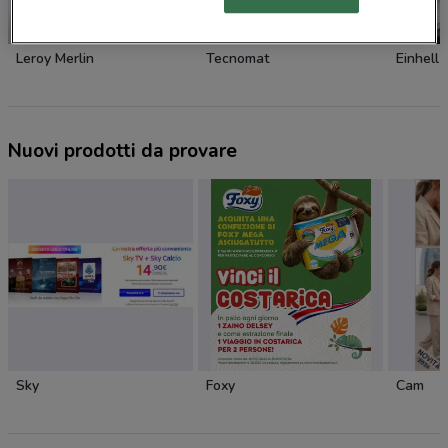
NUOVO
Leroy Merlin
Tecnomat
Einhell
Nuovi prodotti da provare
Sky
Foxy
Cam