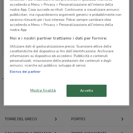
accedendo a Menu > Privacy > Personalizzazione all'interno della
nostra App. Cosa succede se rifiuti: Continuerai a visualizzare annunci
pubblicitari, ma riguarderanno argomenti generici e probabilmente non
saranno rilevanti per i tuoi interessi. Potrai sempre cambiare idea
accedendo a Menu > Privacy > Personalizzazione all'interno della
nostra App.
Noi e i nostri partner trattiamo i dati per fornire:
Non ci sono negozi nelle vicinanze
Utilizzare dati di geolocalizzazione precisi. Scansione attiva delle
caratteristiche del dispositivo ai fini dell’identificazione. Archiviare
informazioni su dispositivo e/o accedervi. Pubblicità e contenuti
personalizzati, misurazione delle prestazioni dei contenuti e degli
annunci, ricerche sul pubblico, sviluppo di servizi.
Elenco dei partner
Team 7, offerte e negozi
Mostra finalità
Accetto
Offerte volantini e cataloghi per città nelle vicinanze
TORRE DEL GRECO
PORTICI