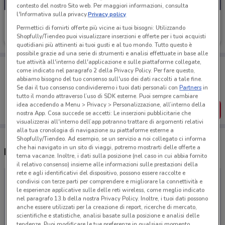
contesto del nostro Sito web. Per maggiori informazioni, consulta
l'Informativa sulla privacy.
Privacy policy
Team 7
Permettici di fornirti offerte più vicine ai tuoi bisogni: Utilizzando
Shopfully/Tiendeo puoi visualizzare inserzioni e offerte per i tuoi acquisti
Scade il 31/01
quotidiani più attinenti ai tuoi gusti e al tuo mondo. Tutto questo è
possibile grazie ad una serie di strumenti e analisi effettuate in base alle
tue attività all'interno dell'applicazione e sulle piattaforme collegate,
Porta DoveConviene sempre con te!
come indicato nel paragrafo 2 della Privacy Policy. Per fare questo,
Puoi trovare le migliori offerte dei negozi vicino a te,
abbiamo bisogno del tuo consenso sull'uso dei dati raccolti a tale fine.
salvarle e creare la tua lista del risparmio, comodamente
Se dai il tuo consenso condivideremo i tuoi dati personali con
Partners
in
dal tuo cellulare.
tutto il mondo attraverso l’uso di SDK esterne. Puoi sempre cambiare
idea accedendo a Menu > Privacy > Personalizzazione, all’interno della
SCARICA L’APP
nostra App. Cosa succede se accetti: Le inserzioni pubblicitarie che
visualizzerai all'interno dell’app potranno trattare di argomenti relativi
alla tua cronologia di navigazione su piattaforme esterne a
Shopfully/Tiendeo. Ad esempio, se un servizio a noi collegato ci informa
che hai navigato in un sito di viaggi, potremo mostrarti delle offerte a
Negozi Team 7 a Torre del Greco
tema vacanze. Inoltre, i dati sulla posizione (nel caso in cui abbia fornito
il relativo consenso) insieme alle informazioni sulle prestazioni della
rete e agli identificativi del dispositivo, possono essere raccolte e
condivisi con terze parti per comprendere e migliorare la connettività e
le esperienze applicative sulle delle reti wireless, come meglio indicato
nel paragrafo 13.b della nostra Privacy Policy. Inoltre, i tuoi dati possono
anche essere utilizzati per la creazione di report, ricerche di mercato,
scientifiche e statistiche, analisi basate sulla posizione e analisi delle
tendenze. Puoi modificare le tue preferenze in qualsiasi momento