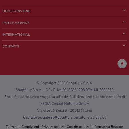
DOVECONVIENE
Cos'è DoveConviene
PER LE AZIENDE
Chi siamo
Cosa facciamo
INTERNATIONAL
News e media
Richieste commerciali e marketing
Brazil
CONTATTI
Lavora con noi
Mexico
Segnalazione punto vendita
France
Segnalazione Volantino
Australia
Hai un malfunzionamento sul web o sull'app?
New Zealand
© Copyright 2026 Shopfully S.p.A.
Shopfully S.p.A. - C.F / P. Iva 03156531208 REA: MI-2029270
Società a socio unico soggetta all’attività di direzione e coordinamento di
MEDIA Central Holding GmbH
Via Giosuè Borsi 9 - 20143 Milano
Capitale Sociale sottoscritto e versato: € 50.000,00
Termini e Condizioni
Privacy policy
Cookie policy
Informativa Beacon