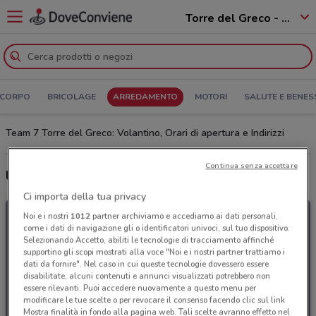
Torre del Greco - 80059
 CORPO
BRICOLAGE
ARREDAMENTO
MOTORI
SALUTE E BENES
Team 7 Torre del Greco: Volantino, Orari di apertura e Indirizzi
Continua senza accettare
Ultime offerte del volantino Team 7
Ci importa della tua privacy
Noi e i nostri
1012
partner archiviamo e accediamo ai dati personali,
come i dati di navigazione gli o identificatori univoci, sul tuo dispositivo.
Selezionando Accetto, abiliti le tecnologie di tracciamento affinché
supportino gli scopi mostrati alla voce "Noi e i nostri partner trattiamo i
dati da fornire". Nel caso in cui queste tecnologie dovessero essere
disabilitate, alcuni contenuti e annunci visualizzati potrebbero non
essere rilevanti. Puoi accedere nuovamente a questo menu per
modificare le tue scelte o per revocare il consenso facendo clic sul link
Mostra finalità in fondo alla pagina web. Tali scelte avranno effetto nel