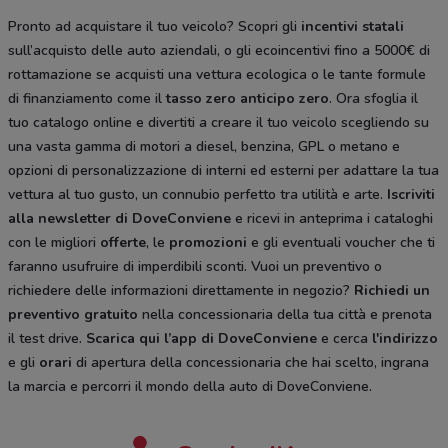
Pronto ad acquistare il tuo veicolo? Scopri gli
incentivi statali
sull’acquisto delle auto aziendali, o gli ecoincentivi fino a 5000€ di
rottamazione se acquisti una vettura ecologica o le tante formule
di finanziamento come il
tasso zero anticipo zero
. Ora sfoglia il
tuo catalogo online e divertiti a creare il tuo veicolo scegliendo su
una vasta gamma di motori a diesel, benzina, GPL o metano e
opzioni di personalizzazione di interni ed esterni per adattare la tua
vettura al tuo gusto, un connubio perfetto tra utilità e arte.
Iscriviti
alla newsletter di DoveConviene
e ricevi in anteprima i cataloghi
con le migliori
offerte
, le
promozioni
e gli eventuali voucher che ti
faranno usufruire di imperdibili sconti. Vuoi un preventivo o
richiedere delle informazioni direttamente in negozio?
Richiedi un
preventivo gratuito
nella concessionaria della tua città e prenota
il test drive.
Scarica qui l’app di DoveConviene
e cerca
l'indirizzo
e gli
orari
di apertura della concessionaria che hai scelto, ingrana
la marcia e percorri il mondo della auto di DoveConviene.