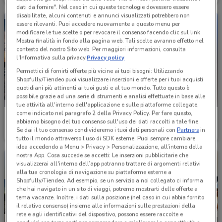
dati da fornire". Nel caso in cui queste tecnologie dovessero essere
disabilitate, alcuni contenuti e annunci visualizzati potrebbero non
essere rilevanti. Puoi accedere nuovamente a questo menu per
modificare le tue scelte o per revocare il consenso facendo clic sul link
Mostra finalità in fondo alla pagina web. Tali scelte avranno effetto nel
contesto del nostro Sito web. Per maggiori informazioni, consulta
l'Informativa sulla privacy.
Privacy policy
Permettici di fornirti offerte più vicine ai tuoi bisogni: Utilizzando
Shopfully/Tiendeo puoi visualizzare inserzioni e offerte per i tuoi acquisti
quotidiani più attinenti ai tuoi gusti e al tuo mondo. Tutto questo è
possibile grazie ad una serie di strumenti e analisi effettuate in base alle
tue attività all'interno dell'applicazione e sulle piattaforme collegate,
come indicato nel paragrafo 2 della Privacy Policy. Per fare questo,
Lancia
Euromaster
abbiamo bisogno del tuo consenso sull'uso dei dati raccolti a tale fine.
Se dai il tuo consenso condivideremo i tuoi dati personali con
Partners
in
4.8 km
Scade il 31/12
4.8 km
tutto il mondo attraverso l’uso di SDK esterne. Puoi sempre cambiare
idea accedendo a Menu > Privacy > Personalizzazione, all’interno della
nostra App. Cosa succede se accetti: Le inserzioni pubblicitarie che
visualizzerai all'interno dell’app potranno trattare di argomenti relativi
alla tua cronologia di navigazione su piattaforme esterne a
Shopfully/Tiendeo. Ad esempio, se un servizio a noi collegato ci informa
che hai navigato in un sito di viaggi, potremo mostrarti delle offerte a
tema vacanze. Inoltre, i dati sulla posizione (nel caso in cui abbia fornito
il relativo consenso) insieme alle informazioni sulle prestazioni della
rete e agli identificativi del dispositivo, possono essere raccolte e