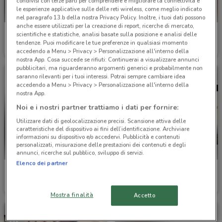
condivisi con terze parti per comprendere e migliorare la connettività e
le esperienze applicative sulle delle reti wireless, come meglio indicato
nel paragrafo 13.b della nostra Privacy Policy. Inoltre, i tuoi dati possono
anche essere utilizzati per la creazione di report, ricerche di mercato,
Euromaster
Renault
scientifiche e statistiche, analisi basate sulla posizione e analisi delle
tendenze. Puoi modificare le tue preferenze in qualsiasi momento
4.8 km
5.1 km
accedendo a Menu > Privacy > Personalizzazione all'interno della
nostra App. Cosa succede se rifiuti: Continuerai a visualizzare annunci
pubblicitari, ma riguarderanno argomenti generici e probabilmente non
saranno rilevanti per i tuoi interessi. Potrai sempre cambiare idea
accedendo a Menu > Privacy > Personalizzazione all'interno della
nostra App.
Noi e i nostri partner trattiamo i dati per fornire:
Utilizzare dati di geolocalizzazione precisi. Scansione attiva delle
caratteristiche del dispositivo ai fini dell’identificazione. Archiviare
informazioni su dispositivo e/o accedervi. Pubblicità e contenuti
personalizzati, misurazione delle prestazioni dei contenuti e degli
annunci, ricerche sul pubblico, sviluppo di servizi.
Elenco dei partner
Honda Moto
Mercedes
5.4 km
7.1 km
Mostra finalità
Accetto