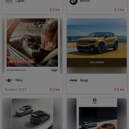
Opel
BMW
8.2 km
8.3 km
Mini
Jeep
Scade il 31/12
8.3 km
8.5 km