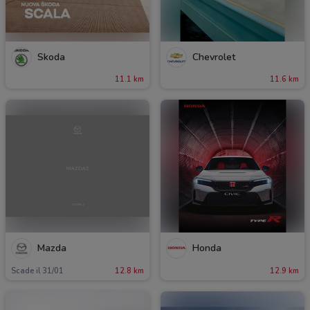
Skoda
Chevrolet
11.1 km
11.6 km
Mazda
Honda
Scade il 31/01
12.8 km
12.9 km