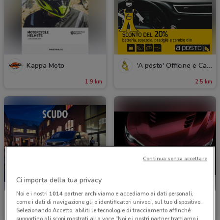
Kappa Moto
'A posto' Officine e Carrozzerie
1.9 km
2.5 km
Continua senza accettare
Ci importa della tua privacy
Noi e i nostri
1014
partner archiviamo e accediamo ai dati personali,
Fiat
Alfa Romeo
come i dati di navigazione gli o identificatori univoci, sul tuo dispositivo.
Selezionando Accetto, abiliti le tecnologie di tracciamento affinché
3.7 km
3.9 km
supportino gli scopi mostrati alla voce "Noi e i nostri partner trattiamo i