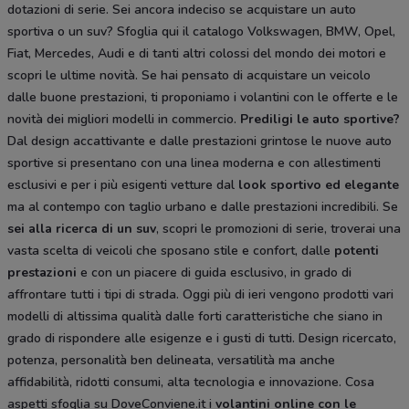
dotazioni di serie. Sei ancora indeciso se acquistare un auto
sportiva o un suv? Sfoglia qui il catalogo Volkswagen, BMW, Opel,
Fiat, Mercedes, Audi e di tanti altri colossi del mondo dei motori e
scopri le ultime novità. Se hai pensato di acquistare un veicolo
dalle buone prestazioni, ti proponiamo i volantini con le offerte e le
novità dei migliori modelli in commercio.
Prediligi le auto sportive?
Dal design accattivante e dalle prestazioni grintose le nuove auto
sportive si presentano con una linea moderna e con allestimenti
esclusivi e per i più esigenti vetture dal
look sportivo ed elegante
ma al contempo con taglio urbano e dalle prestazioni incredibili. Se
sei alla ricerca di un suv
, scopri le promozioni di serie, troverai una
vasta scelta di veicoli che sposano stile e confort, dalle
potenti
prestazioni
e con un piacere di guida esclusivo, in grado di
affrontare tutti i tipi di strada. Oggi più di ieri vengono prodotti vari
modelli di altissima qualità dalle forti caratteristiche che siano in
grado di rispondere alle esigenze e i gusti di tutti. Design ricercato,
potenza, personalità ben delineata, versatilità ma anche
affidabilità, ridotti consumi, alta tecnologia e innovazione. Cosa
aspetti sfoglia su DoveConviene.it i
volantini online con le