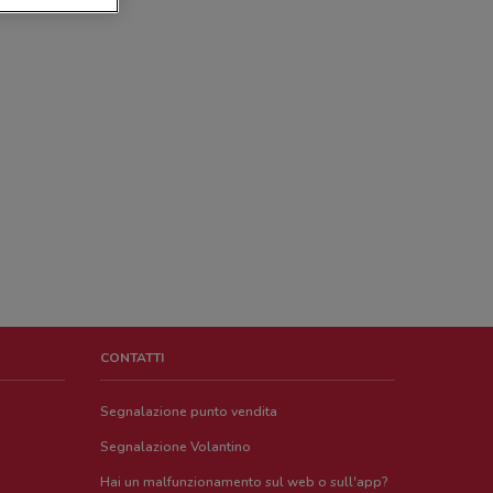
CONTATTI
Segnalazione punto vendita
Segnalazione Volantino
Hai un malfunzionamento sul web o sull'app?