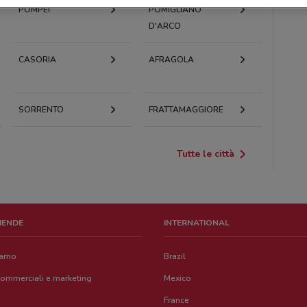
POMPEI
POMIGLIANO
D'ARCO
CASORIA
AFRAGOLA
SORRENTO
FRATTAMAGGIORE
Tutte le città
ZIENDE
INTERNATIONAL
iamo
Brazil
commerciali e marketing
Mexico
France