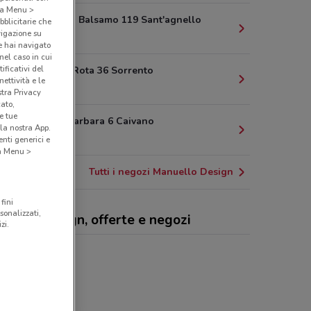
o a Menu >
Via Agnello Balsamo 119 Sant'agnello
bblicitarie che
vigazione su
17.5 km
e hai navigato
(nel caso in cui
ificativi del
Vico Terzo Rota 36 Sorrento
ettività e le
17.7 km
stra Privacy
cato,
e tue
Via Santa Barbara 6 Caivano
la nostra App.
19.4 km
nti generici e
 a Menu >
Tutti i negozi Manuello Design
fini
sonalizzati,
uello Design, offerte e negozi
zi.