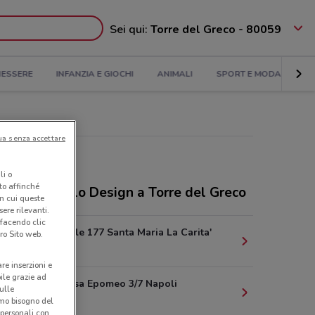
Sei qui:
Torre del Greco - 80059
NESSERE
INFANZIA E GIOCHI
ANIMALI
SPORT E MODA
BA
ua senza accettare
li o
nto affinché
ozi Manuello Design a Torre del Greco
in cui queste
ere rilevanti.
 facendo clic
Via Pioppelle 177 Santa Maria La Carita'
ro Sito web.
13.7 km
are inserzioni e
bile grazie ad
Via IITraversa Epomeo 3/7 Napoli
sulle
14.9 km
amo bisogno del
 personali con