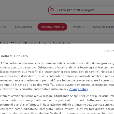
ORPO
BRICOLAGE
ARREDAMENTO
MOTORI
SALUTE E BE
o, Orari di apertura e Indirizzi
Contin
co
Negozi Manuello Design a Torre del Greco
 della tua privacy
i
1014
partner archiviamo e accediamo ai dati personali, come i dati di navigazione g
ri univoci, sul tuo dispositivo. Selezionando Accetto, abiliti le tecnologie di tracciame
Design
Neg
li scopi mostrati alla voce "Noi e i nostri partner trattiamo i dati da fornire". Nel caso 
ovessero essere disabilitate, alcuni contenuti e annunci visualizzati potrebbero non ess
re nuovamente a questo menu per modificare le tue scelte o per revocare il consenso
tra finalità in fondo alla pagina web. Tali scelte avranno effetto nel contesto del nost
 informazioni, consulta l'Informativa sulla privacy.
Privacy policy
i fornirti offerte più vicine ai tuoi bisogni: Utilizzando Shopfully/Tiendeo puoi visualizz
i tuoi acquisti quotidiani più attinenti ai tuoi gusti e al tuo mondo. Tutto questo è possi
 strumenti e analisi effettuate in base alle tue attività all'interno dell'applicazione e 
collegate, come indicato nel paragrafo 2 della Privacy Policy. Per fare questo, abbi
 sull'uso dei dati raccolti a tale fine. Se dai il tuo consenso condivideremo i tuoi dati