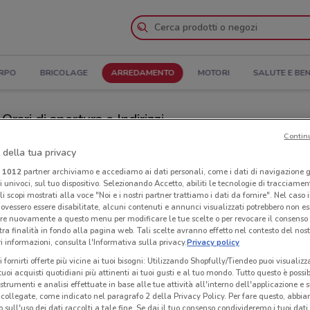
ORPO
BRICOLAGE
ARREDAMENTO
MOTORI
SALUTE E BE
rari di apertura e Indirizzi
Contin
co
Negozi Creo Kitchen a Torre del Greco
 della tua privacy
i
1012
partner archiviamo e accediamo ai dati personali, come i dati di navigazione g
ri univoci, sul tuo dispositivo. Selezionando Accetto, abiliti le tecnologie di tracciame
en
Neg
li scopi mostrati alla voce "Noi e i nostri partner trattiamo i dati da fornire". Nel caso 
ovessero essere disabilitate, alcuni contenuti e annunci visualizzati potrebbero non ess
re nuovamente a questo menu per modificare le tue scelte o per revocare il consenso
tra finalità in fondo alla pagina web. Tali scelte avranno effetto nel contesto del nost
 informazioni, consulta l'Informativa sulla privacy.
Privacy policy
i fornirti offerte più vicine ai tuoi bisogni: Utilizzando Shopfully/Tiendeo puoi visualizz
i tuoi acquisti quotidiani più attinenti ai tuoi gusti e al tuo mondo. Tutto questo è possi
 strumenti e analisi effettuate in base alle tue attività all'interno dell'applicazione e 
collegate, come indicato nel paragrafo 2 della Privacy Policy. Per fare questo, abbi
 sull'uso dei dati raccolti a tale fine. Se dai il tuo consenso condivideremo i tuoi dati