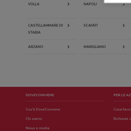
VOLLA
NAPOLI
CASTELLAMMARE DI
SCAFATI
STABIA
ARZANO
MARIGLIANO
DOVECONVIENE
PER LE A
Cos'è DoveConviene
Cosa facc
Chi siamo
Richieste 
News e media