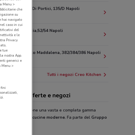
o a Menu >
Via Reggia Di Portici, 135/D Napoli
bblicitarie che
vigazione su
9.1 km
e hai navigato
(nel caso in cui
ificativi del
Via Arenaccia,52/54 Napoli
ettività e le
11.4 km
stra Privacy
cato,
e tue
V.Le Umberto Maddalena, 382/384/386 Napoli
la nostra App.
11.7 km
nti generici e
 a Menu >
Tutti i negozi Creo Kitchen
fini
sonalizzati,
o Kitchen, offerte e negozi
zi.
 Kitchens
propone una vasta e completa gamma
cine classiche
e
cucine moderne
. Fa parte del
Gruppo
.