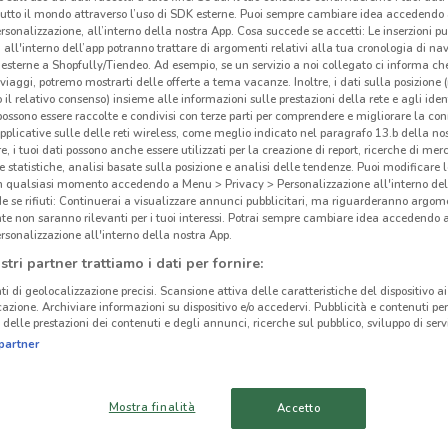
tutto il mondo attraverso l’uso di SDK esterne. Puoi sempre cambiare idea accedend
rsonalizzazione, all’interno della nostra App. Cosa succede se accetti: Le inserzioni pu
i all'interno dell’app potranno trattare di argomenti relativi alla tua cronologia di na
esterne a Shopfully/Tiendeo. Ad esempio, se un servizio a noi collegato ci informa ch
i viaggi, potremo mostrarti delle offerte a tema vacanze. Inoltre, i dati sulla posizione 
o il relativo consenso) insieme alle informazioni sulle prestazioni della rete e agli ident
 possono essere raccolte e condivisi con terze parti per comprendere e migliorare la conn
pplicative sulle delle reti wireless, come meglio indicato nel paragrafo 13.b della no
re, i tuoi dati possono anche essere utilizzati per la creazione di report, ricerche di mer
 e statistiche, analisi basate sulla posizione e analisi delle tendenze. Puoi modificare l
in qualsiasi momento accedendo a Menu > Privacy > Personalizzazione all'interno del
 se rifiuti: Continuerai a visualizzare annunci pubblicitari, ma riguarderanno argome
te non saranno rilevanti per i tuoi interessi. Potrai sempre cambiare idea accedendo
rsonalizzazione all'interno della nostra App.
4.5 km
stri partner trattiamo i dati per fornire:
ti di geolocalizzazione precisi. Scansione attiva delle caratteristiche del dispositivo ai 
icazione. Archiviare informazioni su dispositivo e/o accedervi. Pubblicità e contenuti per
Cre
delle prestazioni dei contenuti e degli annunci, ricerche sul pubblico, sviluppo di servi
cinanze
partner
CREO
di
cu
SAN GIORGIO A
TORRE ANNUNZIATA
Mostra finalità
Accetto
LUBE
CREMANO