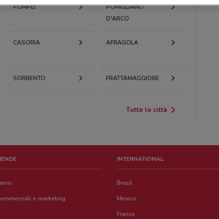
POMPEI
POMIGLIANO
D'ARCO
CASORIA
AFRAGOLA
SORRENTO
FRATTAMAGGIORE
Tutte le città
ZIENDE
INTERNATIONAL
iamo
Brazil
commerciali e marketing
Mexico
France