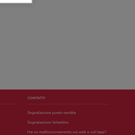
CONTATTI
Segnalazione punto vendita
Segnalazione Volantino
Hai un malfunzionamento sul web o sull'app?