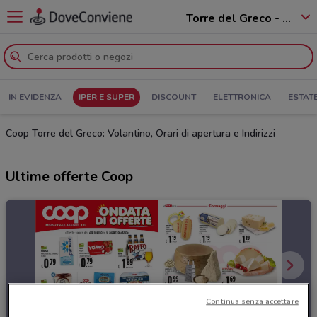
Torre del Greco - 80059
IN EVIDENZA
IPER E SUPER
DISCOUNT
ELETTRONICA
ESTAT
Coop Torre del Greco: Volantino, Orari di apertura e Indirizzi
Ultime offerte Coop
Continua senza accettare