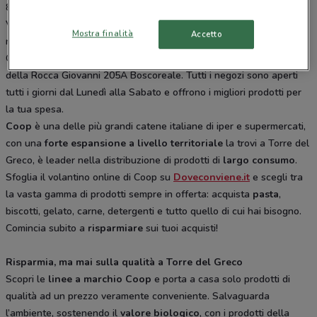
80059 Torre del Greco NA Torre Del Greco, Via Caprile 9 Ercolano,
Via della Libertà 29/31 San Sebastiano Al Vesuvio, via Europa
Mostra finalità
Accetto
n°25/A Cercola, Via Vittorio Veneto 19 Torre Annunziata, Via
Guindazzi 222 80040 Pollena Trocchia NA Pollena Trocchia, Via
della Rocca Giovanni 205A Boscoreale. Tutti i negozi sono aperti
tutti i giorni dal Lunedì alla Sabato e offrono i migliori prodotti per
la tua spesa.
Coop
è una delle più grandi catene italiane di iper e supermercati,
con una
forte espansione a livello territoriale
la trovi a Torre del
Greco, è leader nella distribuzione di prodotti di
largo consumo
.
Sfoglia il volantino online di Coop su
Doveconviene.it
e scegli tra
la vasta gamma di prodotti sempre in offerta: acquista
pasta
,
biscotti, gelato, carne, detergenti e tutto quello di cui hai bisogno.
Comincia subito a
risparmiare
sui tuoi acquisti!
Risparmia, ma mai sulla qualità a Torre del Greco
Scopri le
linee a marchio Coop
e porta a casa solo prodotti di
qualità ad un prezzo veramente conveniente. Salvaguarda
l’ambiente, sostenendo il
valore biologico
, con i prodotti della