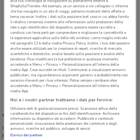
alla tua cronologia di navigazione su piattaforme esterne a
del Greco NA Torre Del Greco
Shopfully/Tiendeo. Ad esempio, se un servizio a noi collegato ci informa
459 m
APERTO
che hai navigato in un sito di viaggi, potremo mostrarti delle offerte a
tema vacanze. Inoltre, i dati sulla posizione (nel caso in cui abbia fornito
il relativo consenso) insieme alle informazioni sulle prestazioni della
Via Caprile, 9 Ercolano
rete e agli identificativi del dispositivo, possono essere raccolte e
condivisi con terze parti per comprendere e migliorare la connettività e
2.4 km
APERTO
le esperienze applicative sulle delle reti wireless, come meglio indicato
nel paragrafo 13.b della nostra Privacy Policy. Inoltre, i tuoi dati possono
Via della Libertà, 29/31 San Sebastiano Al Vesuvio
anche essere utilizzati per la creazione di report, ricerche di mercato,
scientifiche e statistiche, analisi basate sulla posizione e analisi delle
6.5 km
tendenze. Puoi modificare le tue preferenze in qualsiasi momento
accedendo a Menu > Privacy > Personalizzazione all'interno della
nostra App. Cosa succede se rifiuti: Continuerai a visualizzare annunci
via Europa n°25/A Cercola
pubblicitari, ma riguarderanno argomenti generici e probabilmente non
7 km
APERTO
saranno rilevanti per i tuoi interessi. Potrai sempre cambiare idea
accedendo a Menu > Privacy > Personalizzazione all'interno della
nostra App.
Tutti i negozi Coop
Noi e i nostri partner trattiamo i dati per fornire:
Utilizzare dati di geolocalizzazione precisi. Scansione attiva delle
caratteristiche del dispositivo ai fini dell’identificazione. Archiviare
Gli sconti del nuovo volantino Coop e i negozi
informazioni su dispositivo e/o accedervi. Pubblicità e contenuti
personalizzati, misurazione delle prestazioni dei contenuti e degli
Coop è presente in vari punti della città: lo trovi in Via Monsignor
annunci, ricerche sul pubblico, sviluppo di servizi.
Elenco dei partner
Felice Romano Torre Del Greco, Via Monsignore Felice Romano 36