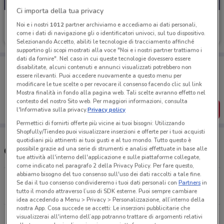
Ci importa della tua privacy
Coop
Noi e i nostri
1012
partner archiviamo e accediamo ai dati personali,
come i dati di navigazione gli o identificatori univoci, sul tuo dispositivo.
Scade oggi
9.7 km
Selezionando Accetto, abiliti le tecnologie di tracciamento affinché
supportino gli scopi mostrati alla voce "Noi e i nostri partner trattiamo i
dati da fornire". Nel caso in cui queste tecnologie dovessero essere
Porta DoveConviene sempre con te!
disabilitate, alcuni contenuti e annunci visualizzati potrebbero non
Puoi trovare le migliori offerte dei negozi vicino a te,
essere rilevanti. Puoi accedere nuovamente a questo menu per
salvarle e creare la tua lista del risparmio, comodamente
modificare le tue scelte o per revocare il consenso facendo clic sul link
dal tuo cellulare.
Mostra finalità in fondo alla pagina web. Tali scelte avranno effetto nel
contesto del nostro Sito web. Per maggiori informazioni, consulta
SCARICA L’APP
l'Informativa sulla privacy.
Privacy policy
Permettici di fornirti offerte più vicine ai tuoi bisogni: Utilizzando
Shopfully/Tiendeo puoi visualizzare inserzioni e offerte per i tuoi acquisti
quotidiani più attinenti ai tuoi gusti e al tuo mondo. Tutto questo è
possibile grazie ad una serie di strumenti e analisi effettuate in base alle
Orari e Negozi Coop
tue attività all'interno dell'applicazione e sulle piattaforme collegate,
come indicato nel paragrafo 2 della Privacy Policy. Per fare questo,
abbiamo bisogno del tuo consenso sull'uso dei dati raccolti a tale fine.
Via Monsignor Felice Romano Torre Del Greco
Se dai il tuo consenso condivideremo i tuoi dati personali con
Partners
in
tutto il mondo attraverso l’uso di SDK esterne. Puoi sempre cambiare
297 m
idea accedendo a Menu > Privacy > Personalizzazione, all’interno della
nostra App. Cosa succede se accetti: Le inserzioni pubblicitarie che
Via Monsignore Felice Romano, 36, 80059 Torre
visualizzerai all'interno dell’app potranno trattare di argomenti relativi