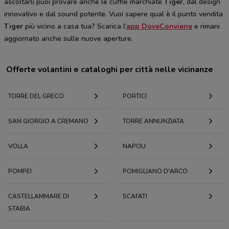
ascoltarli puoi provare anche le cuffie marchiate
Tiger
, dal design
innovativo e dal sound potente. Vuoi sapere qual è il punto vendita
Tiger
più vicino a casa tua? Scarica l’
app DoveConviene
e rimani
aggiornato anche sulle nuove aperture.
Offerte volantini e cataloghi per città nelle vicinanze
TORRE DEL GRECO
PORTICI
SAN GIORGIO A CREMANO
TORRE ANNUNZIATA
VOLLA
NAPOLI
POMPEI
POMIGLIANO D'ARCO
CASTELLAMMARE DI
SCAFATI
STABIA