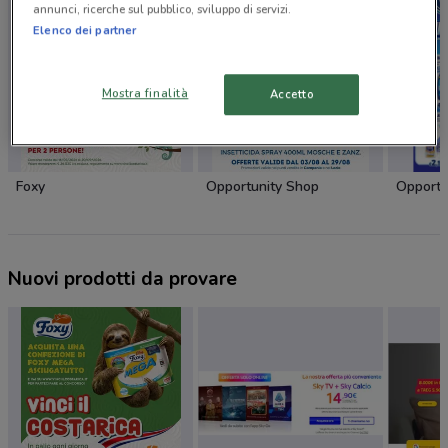
annunci, ricerche sul pubblico, sviluppo di servizi.
Elenco dei partner
Mostra finalità
Accetto
Foxy
Opportunity Shop
Opportu
Nuovi prodotti da provare