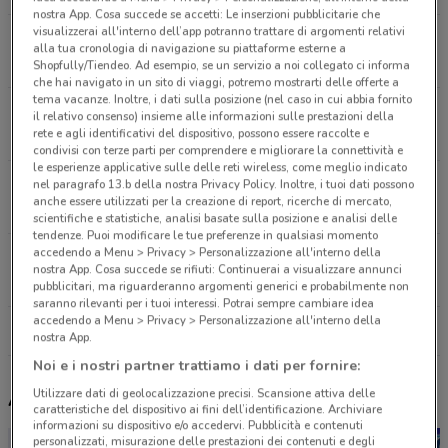
nostra App. Cosa succede se accetti: Le inserzioni pubblicitarie che
visualizzerai all'interno dell’app potranno trattare di argomenti relativi
Piazza Garibaldi, 1 Napoli
alla tua cronologia di navigazione su piattaforme esterne a
10.8 km
APERTO
Shopfully/Tiendeo. Ad esempio, se un servizio a noi collegato ci informa
che hai navigato in un sito di viaggi, potremo mostrarti delle offerte a
tema vacanze. Inoltre, i dati sulla posizione (nel caso in cui abbia fornito
Via Masullo 76 Napoli
il relativo consenso) insieme alle informazioni sulle prestazioni della
rete e agli identificativi del dispositivo, possono essere raccolte e
23.4 km
condivisi con terze parti per comprendere e migliorare la connettività e
le esperienze applicative sulle delle reti wireless, come meglio indicato
Via Masullo, 76 Napoli
nel paragrafo 13.b della nostra Privacy Policy. Inoltre, i tuoi dati possono
anche essere utilizzati per la creazione di report, ricerche di mercato,
23.9 km
CHIUSO
scientifiche e statistiche, analisi basate sulla posizione e analisi delle
tendenze. Puoi modificare le tue preferenze in qualsiasi momento
accedendo a Menu > Privacy > Personalizzazione all'interno della
S.S. 87 Marcianise
nostra App. Cosa succede se rifiuti: Continuerai a visualizzare annunci
24.2 km
CHIUSO
pubblicitari, ma riguarderanno argomenti generici e probabilmente non
saranno rilevanti per i tuoi interessi. Potrai sempre cambiare idea
accedendo a Menu > Privacy > Personalizzazione all'interno della
Tutti i negozi Flying Tiger
nostra App.
Noi e i nostri partner trattiamo i dati per fornire:
Utilizzare dati di geolocalizzazione precisi. Scansione attiva delle
Altri volantini nelle vicinanze
caratteristiche del dispositivo ai fini dell’identificazione. Archiviare
informazioni su dispositivo e/o accedervi. Pubblicità e contenuti
personalizzati, misurazione delle prestazioni dei contenuti e degli