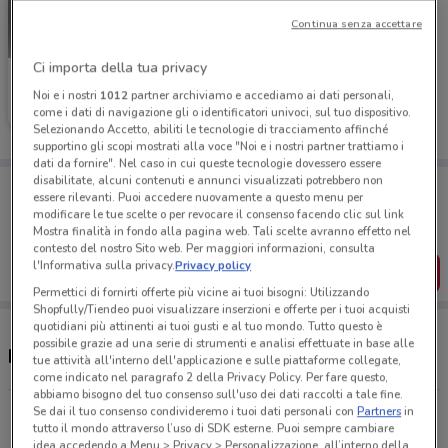
Continua senza accettare
Ci importa della tua privacy
Flying Tiger
Noi e i nostri
1012
partner archiviamo e accediamo ai dati personali,
come i dati di navigazione gli o identificatori univoci, sul tuo dispositivo.
Scade il 19/05
10.5 km
Selezionando Accetto, abiliti le tecnologie di tracciamento affinché
supportino gli scopi mostrati alla voce "Noi e i nostri partner trattiamo i
dati da fornire". Nel caso in cui queste tecnologie dovessero essere
disabilitate, alcuni contenuti e annunci visualizzati potrebbero non
Porta DoveConviene sempre con te!
essere rilevanti. Puoi accedere nuovamente a questo menu per
Puoi trovare le migliori offerte dei negozi vicino a te,
modificare le tue scelte o per revocare il consenso facendo clic sul link
salvarle e creare la tua lista del risparmio, comodamente
Mostra finalità in fondo alla pagina web. Tali scelte avranno effetto nel
dal tuo cellulare.
contesto del nostro Sito web. Per maggiori informazioni, consulta
l'Informativa sulla privacy.
Privacy policy
SCARICA L’APP
Permettici di fornirti offerte più vicine ai tuoi bisogni: Utilizzando
Shopfully/Tiendeo puoi visualizzare inserzioni e offerte per i tuoi acquisti
quotidiani più attinenti ai tuoi gusti e al tuo mondo. Tutto questo è
possibile grazie ad una serie di strumenti e analisi effettuate in base alle
Negozi Flying Tiger a Torre del Greco
tue attività all'interno dell'applicazione e sulle piattaforme collegate,
come indicato nel paragrafo 2 della Privacy Policy. Per fare questo,
abbiamo bisogno del tuo consenso sull'uso dei dati raccolti a tale fine.
Se dai il tuo consenso condivideremo i tuoi dati personali con
Partners
in
Piazza Garibaldi 1 Napoli
tutto il mondo attraverso l’uso di SDK esterne. Puoi sempre cambiare
10.5 km
idea accedendo a Menu > Privacy > Personalizzazione, all’interno della