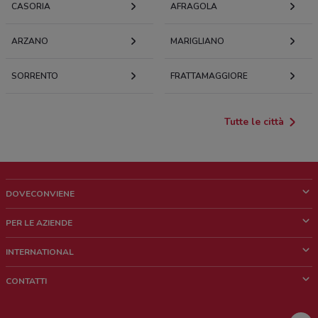
CASORIA
AFRAGOLA
ARZANO
MARIGLIANO
SORRENTO
FRATTAMAGGIORE
Tutte le città
DOVECONVIENE
Cos'è DoveConviene
PER LE AZIENDE
Chi siamo
Cosa facciamo
INTERNATIONAL
News e media
Richieste commerciali e marketing
Brazil
CONTATTI
Lavora con noi
Mexico
Segnalazione punto vendita