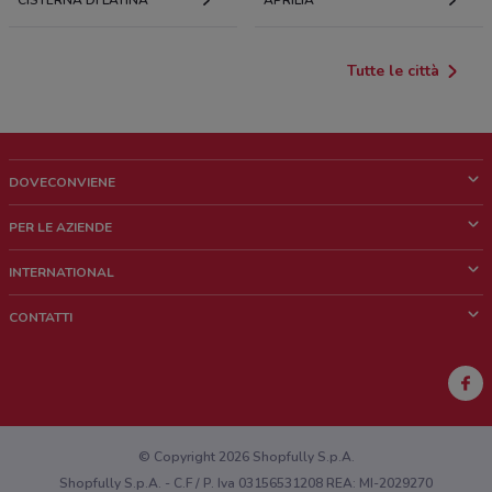
CISTERNA DI LATINA
APRILIA
Tutte le città
DOVECONVIENE
Cos'è DoveConviene
PER LE AZIENDE
Chi siamo
Cosa facciamo
INTERNATIONAL
News e media
Richieste commerciali e marketing
Brazil
CONTATTI
Lavora con noi
Mexico
Segnalazione punto vendita
France
Segnalazione Volantino
Australia
Hai un malfunzionamento sul web o sull'app?
New Zealand
© Copyright 2026 Shopfully S.p.A.
Shopfully S.p.A. - C.F / P. Iva 03156531208 REA: MI-2029270