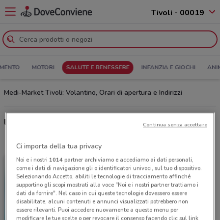
Tivoli - 00019
MENTO
MOTORI
SALUTE E BENESSERE
INFANZIA E GIOCHI
ANI
Medi-Market Tivoli: Volantino, Orari di apertura e Indirizzi
Ultime offerte del volantino Medi-Market
Continua senza accettare
Ci importa della tua privacy
Noi e i nostri
1014
partner archiviamo e accediamo ai dati personali,
come i dati di navigazione gli o identificatori univoci, sul tuo dispositivo.
Selezionando Accetto, abiliti le tecnologie di tracciamento affinché
supportino gli scopi mostrati alla voce "Noi e i nostri partner trattiamo i
dati da fornire". Nel caso in cui queste tecnologie dovessero essere
disabilitate, alcuni contenuti e annunci visualizzati potrebbero non
essere rilevanti. Puoi accedere nuovamente a questo menu per
modificare le tue scelte o per revocare il consenso facendo clic sul link