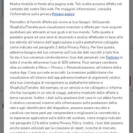
Mostra finalità in fondo alla pagina web. Tali scelte avranno effetto nel
contesto del nostro Sito web. Per maggiori informazioni, consulta
l'Informativa sulla privacy.
Privacy policy
Permettici di fornirti offerte più vicine ai tuoi bisogni: Utilizzando
Medi-Market
Shopfully/Tiendeo puoi visualizzare inserzioni e offerte per i tuoi acquisti
quotidiani più attinenti ai tuoi gusti e al tuo mondo. Tutto questo è
Scade il 31/08
10.4 km
possibile grazie ad una serie di strumenti e analisi effettuate in base alle
tue attività all'interno dell'applicazione e sulle piattaforme collegate,
come indicato nel paragrafo 2 della Privacy Policy. Per fare questo,
abbiamo bisogno del tuo consenso sull'uso dei dati raccolti a tale fine.
Porta DoveConviene sempre con te!
Se dai il tuo consenso condivideremo i tuoi dati personali con
Partners
in
Puoi trovare le migliori offerte dei negozi vicino a te,
tutto il mondo attraverso l’uso di SDK esterne. Puoi sempre cambiare
salvarle e creare la tua lista del risparmio, comodamente
idea accedendo a Menu > Privacy > Personalizzazione, all’interno della
dal tuo cellulare.
nostra App. Cosa succede se accetti: Le inserzioni pubblicitarie che
visualizzerai all'interno dell’app potranno trattare di argomenti relativi
SCARICA L’APP
alla tua cronologia di navigazione su piattaforme esterne a
Shopfully/Tiendeo. Ad esempio, se un servizio a noi collegato ci informa
che hai navigato in un sito di viaggi, potremo mostrarti delle offerte a
tema vacanze. Inoltre, i dati sulla posizione (nel caso in cui abbia fornito
il relativo consenso) insieme alle informazioni sulle prestazioni della
Negozi Medi-Market a Tivoli
rete e agli identificativi del dispositivo, possono essere raccolte e
condivisi con terze parti per comprendere e migliorare la connettività e
le esperienze applicative sulle delle reti wireless, come meglio indicato
Via Collatina km 12800 Roma
nel paragrafo 13.b della nostra Privacy Policy. Inoltre, i tuoi dati possono
anche essere utilizzati per la creazione di report, ricerche di mercato,
10.3 km