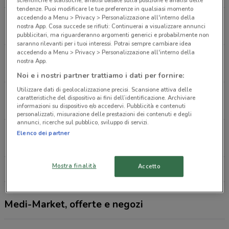
scientifiche e statistiche, analisi basate sulla posizione e analisi delle
tendenze. Puoi modificare le tue preferenze in qualsiasi momento
accedendo a Menu > Privacy > Personalizzazione all'interno della
Via Aristide Merloni, 141 Roma
nostra App. Cosa succede se rifiuti: Continuerai a visualizzare annunci
15.8 km
CHIUSO
pubblicitari, ma riguarderanno argomenti generici e probabilmente non
saranno rilevanti per i tuoi interessi. Potrai sempre cambiare idea
accedendo a Menu > Privacy > Personalizzazione all'interno della
Via Alberto Lionello, 201 Roma
nostra App.
18.9 km
APERTO
Noi e i nostri partner trattiamo i dati per fornire:
Utilizzare dati di geolocalizzazione precisi. Scansione attiva delle
Via Tuscolana, 803 Roma
caratteristiche del dispositivo ai fini dell’identificazione. Archiviare
20.7 km
informazioni su dispositivo e/o accedervi. Pubblicità e contenuti
personalizzati, misurazione delle prestazioni dei contenuti e degli
annunci, ricerche sul pubblico, sviluppo di servizi.
Via Cola di Rienzo, 293 Roma
Elenco dei partner
26.2 km
Mostra finalità
Accetto
Tutti i negozi Medi-Market
Medi-Market, offerte e negozi