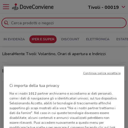
Tivoli - 00019
IN EVIDENZA
IPER E SUPER
DISCOUNT
ELETTRONICA
ESTAT
LiberaMente Tivoli: Volantino, Orari di apertura e Indirizzi
Ultime offerte del volantino LiberaMente
Continua senza accettare
Ci importa della tua privacy
Noi e i nostri
1012
partner archiviamo e accediamo ai dati personali,
come i dati di navigazione gli o identificatori univoci, sul tuo dispositivo.
Selezionando Accetto, abiliti le tecnologie di tracciamento affinché
supportino gli scopi mostrati alla voce "Noi e i nostri partner trattiamo i
dati da fornire". Nel caso in cui queste tecnologie dovessero essere
disabilitate, alcuni contenuti e annunci visualizzati potrebbero non
essere rilevanti. Puoi accedere nuovamente a questo menu per
modificare le tue scelte o per revocare il consenso facendo clic sul link