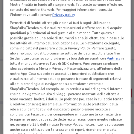
Mostra finalità in fondo alla pagina web. Tali scelte avranno effetto nel
contesto del nostro Sito web. Per maggiori informazioni, consulta
l'Informativa sulla privacy.
Privacy policy
Permettici di fornirti offerte più vicine ai tuoi bisogni: Utilizzando
Ci dispiace, al momento non abbiamo pubblicato
Shopfully/Tiendeo puoi visualizzare inserzioni e offerte per i tuoi acquisti
volantini nella tua zona. Riprova più tardi.
quotidiani più attinenti ai tuoi gusti e al tuo mondo. Tutto questo è
possibile grazie ad una serie di strumenti e analisi effettuate in base alle
tue attività all'interno dell'applicazione e sulle piattaforme collegate,
come indicato nel paragrafo 2 della Privacy Policy. Per fare questo,
abbiamo bisogno del tuo consenso sull'uso dei dati raccolti a tale fine.
Se dai il tuo consenso condivideremo i tuoi dati personali con
Partners
in
tutto il mondo attraverso l’uso di SDK esterne. Puoi sempre cambiare
Porta DoveConviene sempre con te!
idea accedendo a Menu > Privacy > Personalizzazione, all’interno della
Puoi trovare le migliori offerte dei negozi vicino a te,
nostra App. Cosa succede se accetti: Le inserzioni pubblicitarie che
salvarle e creare la tua lista del risparmio, comodamente
visualizzerai all'interno dell’app potranno trattare di argomenti relativi
dal tuo cellulare.
alla tua cronologia di navigazione su piattaforme esterne a
Shopfully/Tiendeo. Ad esempio, se un servizio a noi collegato ci informa
SCARICA L’APP
che hai navigato in un sito di viaggi, potremo mostrarti delle offerte a
tema vacanze. Inoltre, i dati sulla posizione (nel caso in cui abbia fornito
il relativo consenso) insieme alle informazioni sulle prestazioni della
rete e agli identificativi del dispositivo, possono essere raccolte e
condivisi con terze parti per comprendere e migliorare la connettività e
Negozi LiberaMente a Tivoli
le esperienze applicative sulle delle reti wireless, come meglio indicato
nel paragrafo 13.b della nostra Privacy Policy. Inoltre, i tuoi dati possono
anche essere utilizzati per la creazione di report, ricerche di mercato,