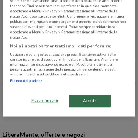
Via Nazionale Tiburtina, 126 Tivoli
scientifiche e statistiche, analisi basate sulla posizione e analisi delle
tendenze. Puoi modificare le tue preferenze in qualsiasi momento
608 m
CHIUSO
accedendo a Menu > Privacy > Personalizzazione all'interno della
nostra App. Cosa succede se rifiuti: Continuerai a visualizzare annunci
pubblicitari, ma riguarderanno argomenti generici e probabilmente non
Via Tiburtina Valeria Km 25,500 N. 261 Tivoli
saranno rilevanti per i tuoi interessi. Potrai sempre cambiare idea
1.2 km
CHIUSO
accedendo a Menu > Privacy > Personalizzazione all'interno della
nostra App.
Viale Tomei, 92 Tivoli
Noi e i nostri partner trattiamo i dati per fornire:
2.7 km
APERTO
Utilizzare dati di geolocalizzazione precisi. Scansione attiva delle
caratteristiche del dispositivo ai fini dell’identificazione. Archiviare
informazioni su dispositivo e/o accedervi. Pubblicità e contenuti
Via Trento, 56 Guidonia Montecelio
personalizzati, misurazione delle prestazioni dei contenuti e degli
annunci, ricerche sul pubblico, sviluppo di servizi.
3.1 km
CHIUSO
Elenco dei partner
Via Tiburtina Km. 21.2 Guidonia Montecelio
5.2 km
CHIUSO
Mostra finalità
Accetto
Tutti i negozi LiberaMente
LiberaMente, offerte e negozi