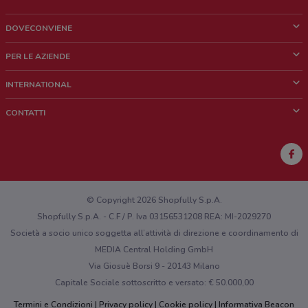
DOVECONVIENE
Cos'è DoveConviene
PER LE AZIENDE
Chi siamo
Cosa facciamo
INTERNATIONAL
News e media
Richieste commerciali e marketing
Brazil
CONTATTI
Lavora con noi
Mexico
Segnalazione punto vendita
France
Segnalazione Volantino
Australia
Hai un malfunzionamento sul web o sull'app?
New Zealand
© Copyright 2026 Shopfully S.p.A.
Shopfully S.p.A. - C.F / P. Iva 03156531208 REA: MI-2029270
Società a socio unico soggetta all’attività di direzione e coordinamento di
MEDIA Central Holding GmbH
Via Giosuè Borsi 9 - 20143 Milano
Capitale Sociale sottoscritto e versato: € 50.000,00
Termini e Condizioni
Privacy policy
Cookie policy
Informativa Beacon