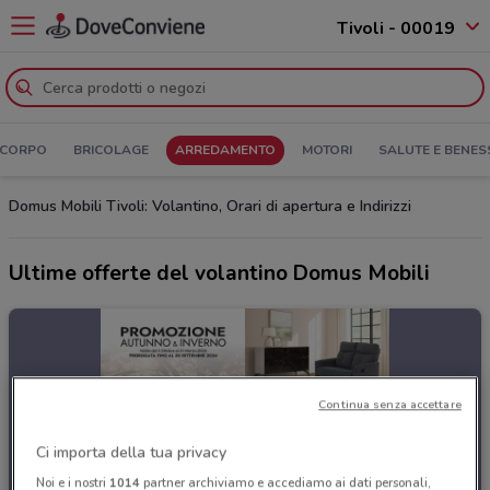
Tivoli - 00019
 CORPO
BRICOLAGE
ARREDAMENTO
MOTORI
SALUTE E BENES
Domus Mobili Tivoli: Volantino, Orari di apertura e Indirizzi
Ultime offerte del volantino Domus Mobili
Continua senza accettare
Ci importa della tua privacy
Noi e i nostri
1014
partner archiviamo e accediamo ai dati personali,