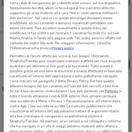
come i dati di navigazione gli o identificatori univoci, sul tuo dispositivo.
Selezionando Accetto, abiliti le tecnologie di tracciamento affinché
Domus Mobili
supportino gli scopi mostrati alla voce "Noi e i nostri partner trattiamo i
dati da fornire". Nel caso in cui queste tecnologie dovessero essere
Scade il 30/09
disabilitate, alcuni contenuti e annunci visualizzati potrebbero non
essere rilevanti. Puoi accedere nuovamente a questo menu per
modificare le tue scelte o per revocare il consenso facendo clic sul link
Porta DoveConviene sempre con te!
Mostra finalità in fondo alla pagina web. Tali scelte avranno effetto nel
contesto del nostro Sito web. Per maggiori informazioni, consulta
Puoi trovare le migliori offerte dei negozi vicino a te,
l'Informativa sulla privacy.
Privacy policy
salvarle e creare la tua lista del risparmio, comodamente
dal tuo cellulare.
Permettici di fornirti offerte più vicine ai tuoi bisogni: Utilizzando
Shopfully/Tiendeo puoi visualizzare inserzioni e offerte per i tuoi acquisti
SCARICA L’APP
quotidiani più attinenti ai tuoi gusti e al tuo mondo. Tutto questo è
possibile grazie ad una serie di strumenti e analisi effettuate in base alle
tue attività all'interno dell'applicazione e sulle piattaforme collegate,
come indicato nel paragrafo 2 della Privacy Policy. Per fare questo,
abbiamo bisogno del tuo consenso sull'uso dei dati raccolti a tale fine.
Negozi Domus Mobili a Tivoli
Se dai il tuo consenso condivideremo i tuoi dati personali con
Partners
in
tutto il mondo attraverso l’uso di SDK esterne. Puoi sempre cambiare
idea accedendo a Menu > Privacy > Personalizzazione, all’interno della
nostra App. Cosa succede se accetti: Le inserzioni pubblicitarie che
visualizzerai all'interno dell’app potranno trattare di argomenti relativi
alla tua cronologia di navigazione su piattaforme esterne a
Shopfully/Tiendeo. Ad esempio, se un servizio a noi collegato ci informa
che hai navigato in un sito di viaggi, potremo mostrarti delle offerte a
tema vacanze. Inoltre, i dati sulla posizione (nel caso in cui abbia fornito