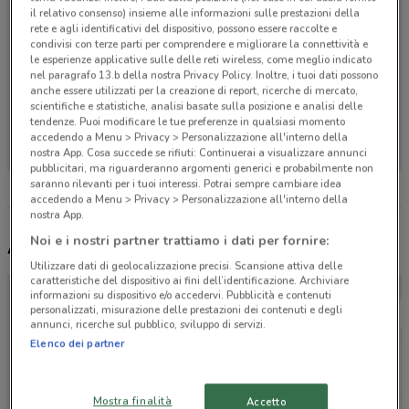
il relativo consenso) insieme alle informazioni sulle prestazioni della
rete e agli identificativi del dispositivo, possono essere raccolte e
condivisi con terze parti per comprendere e migliorare la connettività e
le esperienze applicative sulle delle reti wireless, come meglio indicato
nel paragrafo 13.b della nostra Privacy Policy. Inoltre, i tuoi dati possono
anche essere utilizzati per la creazione di report, ricerche di mercato,
scientifiche e statistiche, analisi basate sulla posizione e analisi delle
Non ci sono negozi nelle vicinanze
tendenze. Puoi modificare le tue preferenze in qualsiasi momento
accedendo a Menu > Privacy > Personalizzazione all'interno della
nostra App. Cosa succede se rifiuti: Continuerai a visualizzare annunci
pubblicitari, ma riguarderanno argomenti generici e probabilmente non
saranno rilevanti per i tuoi interessi. Potrai sempre cambiare idea
accedendo a Menu > Privacy > Personalizzazione all'interno della
nostra App.
Noi e i nostri partner trattiamo i dati per fornire:
Altri volantini nelle vicinanze
Utilizzare dati di geolocalizzazione precisi. Scansione attiva delle
caratteristiche del dispositivo ai fini dell’identificazione. Archiviare
informazioni su dispositivo e/o accedervi. Pubblicità e contenuti
personalizzati, misurazione delle prestazioni dei contenuti e degli
annunci, ricerche sul pubblico, sviluppo di servizi.
Elenco dei partner
Mostra finalità
Accetto