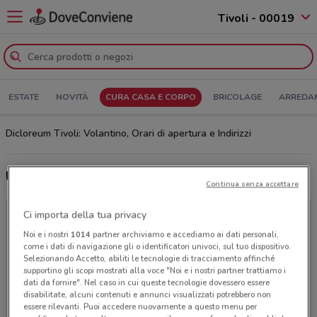
Tivoli - 00019
ESTATE
NOVITÀ
CURA CASA E CORPO
BRICOLAGE
ARREDA
Dicloreum Tivoli: Volantino, Orari di apertura e Indirizzi
Ultime offerte del volantino Dicloreum
Continua senza accettare
Ci importa della tua privacy
Noi e i nostri
1014
partner archiviamo e accediamo ai dati personali,
come i dati di navigazione gli o identificatori univoci, sul tuo dispositivo.
Selezionando Accetto, abiliti le tecnologie di tracciamento affinché
supportino gli scopi mostrati alla voce "Noi e i nostri partner trattiamo i
dati da fornire". Nel caso in cui queste tecnologie dovessero essere
disabilitate, alcuni contenuti e annunci visualizzati potrebbero non
essere rilevanti. Puoi accedere nuovamente a questo menu per