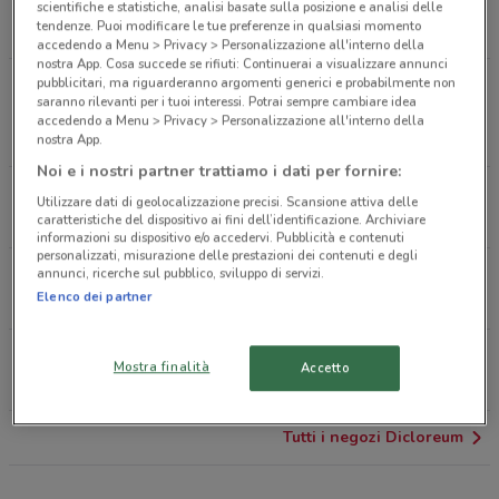
VIA NAZIONALE TIBURTINA, 159 Tivoli
scientifiche e statistiche, analisi basate sulla posizione e analisi delle
tendenze. Puoi modificare le tue preferenze in qualsiasi momento
628 m
accedendo a Menu > Privacy > Personalizzazione all'interno della
nostra App. Cosa succede se rifiuti: Continuerai a visualizzare annunci
pubblicitari, ma riguarderanno argomenti generici e probabilmente non
VIA MAREMMANA INFERIORE 300 Guidonia
saranno rilevanti per i tuoi interessi. Potrai sempre cambiare idea
Montecelio
accedendo a Menu > Privacy > Personalizzazione all'interno della
1.3 km
nostra App.
Noi e i nostri partner trattiamo i dati per fornire:
VIA TIBURTINA ,349 Tivoli
Utilizzare dati di geolocalizzazione precisi. Scansione attiva delle
4.3 km
caratteristiche del dispositivo ai fini dell’identificazione. Archiviare
informazioni su dispositivo e/o accedervi. Pubblicità e contenuti
personalizzati, misurazione delle prestazioni dei contenuti e degli
annunci, ricerche sul pubblico, sviluppo di servizi.
VIA ANTICOLI CORRADO, 46 Guidonia Montecelio
Elenco dei partner
9.7 km
VIA CASTROPIGNANO, 12-12/a Roma
Mostra finalità
Accetto
10.6 km
Tutti i negozi Dicloreum