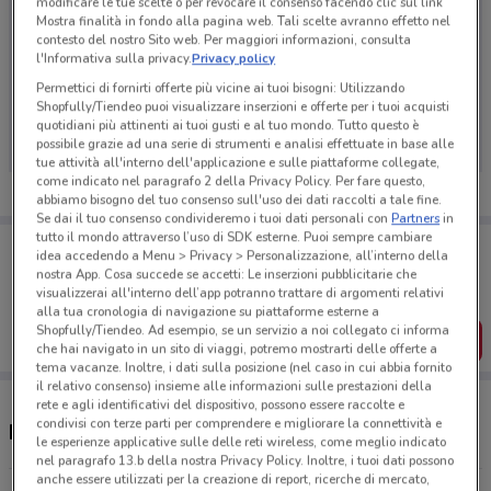
modificare le tue scelte o per revocare il consenso facendo clic sul link
Mostra finalità in fondo alla pagina web. Tali scelte avranno effetto nel
contesto del nostro Sito web. Per maggiori informazioni, consulta
l'Informativa sulla privacy.
Privacy policy
Ci dispiace, al momento non abbiamo pubblicato
Permettici di fornirti offerte più vicine ai tuoi bisogni: Utilizzando
Shopfully/Tiendeo puoi visualizzare inserzioni e offerte per i tuoi acquisti
volantini nella tua zona. Riprova più tardi.
quotidiani più attinenti ai tuoi gusti e al tuo mondo. Tutto questo è
possibile grazie ad una serie di strumenti e analisi effettuate in base alle
tue attività all'interno dell'applicazione e sulle piattaforme collegate,
come indicato nel paragrafo 2 della Privacy Policy. Per fare questo,
abbiamo bisogno del tuo consenso sull'uso dei dati raccolti a tale fine.
Se dai il tuo consenso condivideremo i tuoi dati personali con
Partners
in
tutto il mondo attraverso l’uso di SDK esterne. Puoi sempre cambiare
Porta DoveConviene sempre con te!
idea accedendo a Menu > Privacy > Personalizzazione, all’interno della
Puoi trovare le migliori offerte dei negozi vicino a te,
nostra App. Cosa succede se accetti: Le inserzioni pubblicitarie che
salvarle e creare la tua lista del risparmio, comodamente
visualizzerai all'interno dell’app potranno trattare di argomenti relativi
dal tuo cellulare.
alla tua cronologia di navigazione su piattaforme esterne a
Shopfully/Tiendeo. Ad esempio, se un servizio a noi collegato ci informa
SCARICA L’APP
che hai navigato in un sito di viaggi, potremo mostrarti delle offerte a
tema vacanze. Inoltre, i dati sulla posizione (nel caso in cui abbia fornito
il relativo consenso) insieme alle informazioni sulle prestazioni della
rete e agli identificativi del dispositivo, possono essere raccolte e
condivisi con terze parti per comprendere e migliorare la connettività e
Negozi Dicloreum a Tivoli
le esperienze applicative sulle delle reti wireless, come meglio indicato
nel paragrafo 13.b della nostra Privacy Policy. Inoltre, i tuoi dati possono
anche essere utilizzati per la creazione di report, ricerche di mercato,