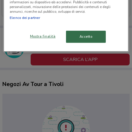
informazioni su dispositivo e/o accedervi. Pubblicità e contenuti
Av Tour
Av Tour
personalizzati, misurazione delle prestazioni dei contenuti e degli
annunci, ricerche sul pubblico, sviluppo di servizi.
Scade il 03/09
Scade il 25/10
Elenco dei partner
Porta DoveConviene sempre con te!
Mostra finalità
Accetto
Puoi trovare le migliori offerte dei negozi vicino a te,
salvarle e creare la tua lista del risparmio, comodamente
dal tuo cellulare.
SCARICA L’APP
Negozi Av Tour a Tivoli