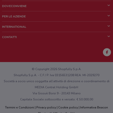
DOVECONVIENE
Cos'è DoveConviene
PER LE AZIENDE
Chi siamo
Cosa facciamo
INTERNATIONAL
News e media
Richieste commerciali e marketing
Brazil
CONTATTI
Lavora con noi
Mexico
Segnalazione punto vendita
France
Segnalazione Volantino
Australia
Hai un malfunzionamento sul web o sull'app?
New Zealand
© Copyright 2026 Shopfully S.p.A.
Shopfully S.p.A. - C.F / P. Iva 03156531208 REA: MI-2029270
Società a socio unico soggetta all’attività di direzione e coordinamento di
MEDIA Central Holding GmbH
Via Giosuè Borsi 9 - 20143 Milano
Capitale Sociale sottoscritto e versato: € 50.000,00
Termini e Condizioni
Privacy policy
Cookie policy
Informativa Beacon