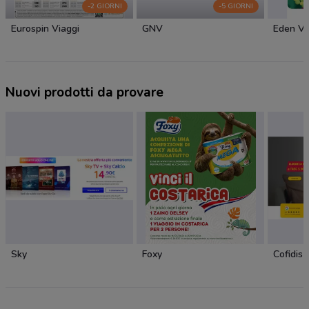
-2 GIORNI
-5 GIORNI
Eurospin Viaggi
GNV
Eden Vi
Nuovi prodotti da provare
Sky
Foxy
Cofidis