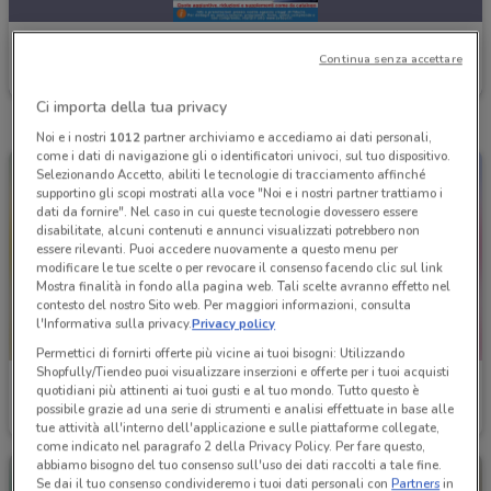
Av Tour
Continua senza accettare
Scade il 03/09
Ci importa della tua privacy
Noi e i nostri
1012
partner archiviamo e accediamo ai dati personali,
come i dati di navigazione gli o identificatori univoci, sul tuo dispositivo.
Selezionando Accetto, abiliti le tecnologie di tracciamento affinché
supportino gli scopi mostrati alla voce "Noi e i nostri partner trattiamo i
dati da fornire". Nel caso in cui queste tecnologie dovessero essere
disabilitate, alcuni contenuti e annunci visualizzati potrebbero non
essere rilevanti. Puoi accedere nuovamente a questo menu per
modificare le tue scelte o per revocare il consenso facendo clic sul link
Mostra finalità in fondo alla pagina web. Tali scelte avranno effetto nel
contesto del nostro Sito web. Per maggiori informazioni, consulta
l'Informativa sulla privacy.
Privacy policy
Permettici di fornirti offerte più vicine ai tuoi bisogni: Utilizzando
Shopfully/Tiendeo puoi visualizzare inserzioni e offerte per i tuoi acquisti
Av Tour
Av Tour
quotidiani più attinenti ai tuoi gusti e al tuo mondo. Tutto questo è
possibile grazie ad una serie di strumenti e analisi effettuate in base alle
Scade il 22/09
Scade il 24/08
tue attività all'interno dell'applicazione e sulle piattaforme collegate,
come indicato nel paragrafo 2 della Privacy Policy. Per fare questo,
abbiamo bisogno del tuo consenso sull'uso dei dati raccolti a tale fine.
Se dai il tuo consenso condivideremo i tuoi dati personali con
Partners
in