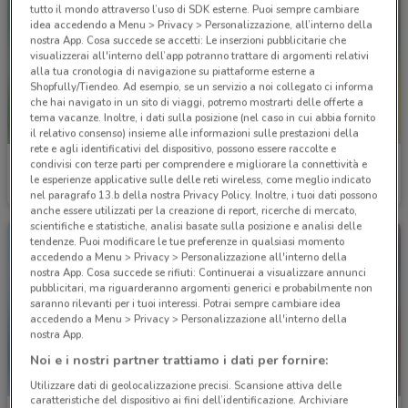
tutto il mondo attraverso l’uso di SDK esterne. Puoi sempre cambiare
idea accedendo a Menu > Privacy > Personalizzazione, all’interno della
nostra App. Cosa succede se accetti: Le inserzioni pubblicitarie che
visualizzerai all'interno dell’app potranno trattare di argomenti relativi
alla tua cronologia di navigazione su piattaforme esterne a
Shopfully/Tiendeo. Ad esempio, se un servizio a noi collegato ci informa
che hai navigato in un sito di viaggi, potremo mostrarti delle offerte a
tema vacanze. Inoltre, i dati sulla posizione (nel caso in cui abbia fornito
il relativo consenso) insieme alle informazioni sulle prestazioni della
rete e agli identificativi del dispositivo, possono essere raccolte e
Av Tour
Av Tour
condivisi con terze parti per comprendere e migliorare la connettività e
le esperienze applicative sulle delle reti wireless, come meglio indicato
Scade il 22/09
Scade il 25/10
nel paragrafo 13.b della nostra Privacy Policy. Inoltre, i tuoi dati possono
anche essere utilizzati per la creazione di report, ricerche di mercato,
scientifiche e statistiche, analisi basate sulla posizione e analisi delle
tendenze. Puoi modificare le tue preferenze in qualsiasi momento
accedendo a Menu > Privacy > Personalizzazione all'interno della
nostra App. Cosa succede se rifiuti: Continuerai a visualizzare annunci
pubblicitari, ma riguarderanno argomenti generici e probabilmente non
saranno rilevanti per i tuoi interessi. Potrai sempre cambiare idea
accedendo a Menu > Privacy > Personalizzazione all'interno della
nostra App.
Noi e i nostri partner trattiamo i dati per fornire:
Utilizzare dati di geolocalizzazione precisi. Scansione attiva delle
caratteristiche del dispositivo ai fini dell’identificazione. Archiviare