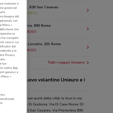
are inserzioni e
Via Casilina, 82B San Cesareo
bile grazie ad
sulle
14.8 km
APERTO
amo bisogno del
 personali con
o a Menu >
Via Prenestina, 890 Roma
bblicitarie che
16.5 km
CHIUSO
vigazione su
e hai navigato
(nel caso in cui
Via Alberto Lionello, 201 Roma
ificativi del
18.9 km
CHIUSO
ettività e le
stra Privacy
cato,
Tutti i negozi Unieuro
e tue
la nostra App.
nti generici e
 a Menu >
 sconti del nuovo volantino Unieuro e i
ozi
fini
ro è presente in vari punti della città: lo trovi in via
sonalizzati,
zi.
ni 8/24 Villanova Di Guidonia, Via Di Case Rosse 53
, Via Casilina 82B San Cesareo, Via Prenestina 890