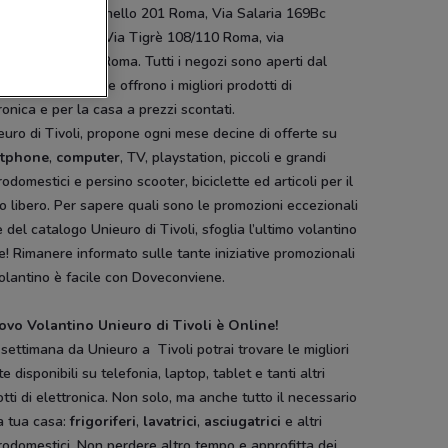
, Via Alberto Lionello 201 Roma, Via Salaria 169Bc
erotondo Scalo, Via Tigrè 108/110 Roma, via
aeroporto 21-27 Roma. Tutti i negozi sono aperti dal
ì alla Domenica e offrono i migliori prodotti di
ronica e per la casa a prezzi scontati.
euro di Tivoli, propone ogni mese decine di offerte su
tphone
,
computer
, TV, playstation, piccoli e grandi
rodomestici e persino scooter, biciclette ed articoli per il
 libero. Per sapere quali sono le promozioni eccezionali
e del catalogo Unieuro di Tivoli, sfoglia l’ultimo volantino
e! Rimanere informato sulle tante iniziative promozionali
olantino è facile con Doveconviene.
uovo Volantino Unieuro di Tivoli è Online!
settimana da Unieuro a Tivoli potrai trovare le migliori
te disponibili su telefonia, laptop, tablet e tanti altri
tti di elettronica. Non solo, ma anche tutto il necessario
a tua casa:
frigoriferi
,
lavatrici
,
asciugatrici
e altri
rodomestici. Non perdere altro tempo e approfitta dei