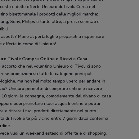
costo e delle offerte Unieuro di Tivoli. Cerca nel
tino bisettimanale i prodotti delle migliori marche:
ng, Sony, Philips e tante altre, a prezzi scontati e
tibili.
aspetti? Mano al portafogli e preparati a risparmiare
e offerte in corso di Unieuro!
uro Tivoli: Compra Online e Ricevi a Casa
i accorto che nel volantino Unieuro di Tivoli ci sono
ose promozioni su tutte le categorie principali
logiche, ma non hai molto tempo libero per andare in
zio? Unieuro permette di comprare online e ricevere
o 10 giorni la consegna, comodamente dal divano di casa
oppure puoi prenotare i tuoi acquisti online e potrai
e e ritirare i tuoi prodotti direttamente nel punto
ta di Tivoli a te più vicino entro 7 giorni dalla conferma
ordine.
vece vuoi un weekend esteso di offerte e di shopping,