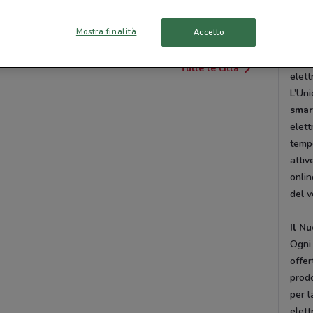
Roma
CISTERNA DI LATINA
APRILIA
Mont
Mostra finalità
Accetto
dell'
Luned
Tutte le città
elett
L’Uni
smar
elett
tempo
attiv
onlin
del v
Il N
Ogni 
offer
prodo
per l
elett