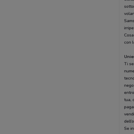
sotto
volan
Samsu
irripe
Cosa 
con l
Unie
Ti se
numer
tecno
nego
entr
tua, 
pagar
vendi
dell’
Se in