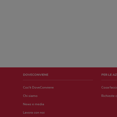
DOVECONVIENE
PER LE A
Cos'è DoveConviene
Cosa facc
Chi siamo
Richieste 
News e media
Lavora con noi