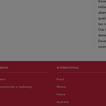
trova
nella
altam
quali
tuo 
Che t
dimen
DoveC
volan
ZIENDE
INTERNATIONAL
iamo
Brazil
commerciali e marketing
Mexico
France
Australia