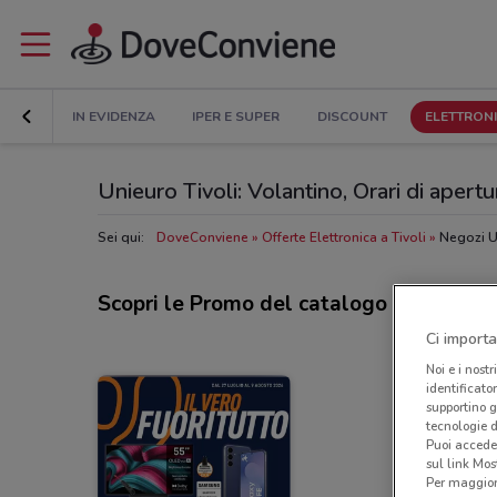
IN EVIDENZA
IPER E SUPER
DISCOUNT
ELETTRON
Unieuro Tivoli: Volantino, Orari di apertur
Sei qui:
DoveConviene
Offerte Elettronica a Tivoli
Negozi U
Scopri le Promo del catalogo Unieuro
Ci importa
Noi e i nostr
identificato
supportino g
tecnologie d
Puoi accede
sul link Mos
Per maggiori