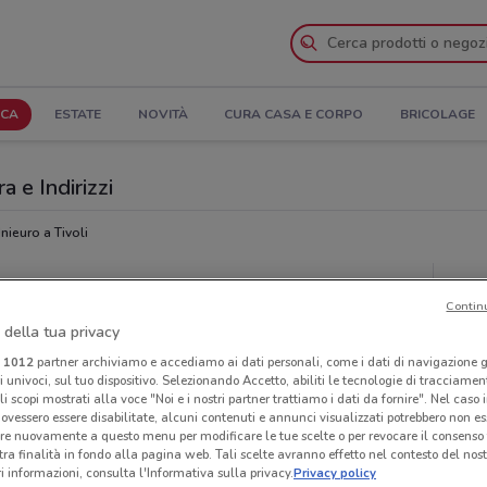
ICA
ESTATE
NOVITÀ
CURA CASA E CORPO
BRICOLAGE
a e Indirizzi
nieuro a Tivoli
Ora
Contin
 della tua privacy
i
1012
partner archiviamo e accediamo ai dati personali, come i dati di navigazione g
ri univoci, sul tuo dispositivo. Selezionando Accetto, abiliti le tecnologie di tracciame
li scopi mostrati alla voce "Noi e i nostri partner trattiamo i dati da fornire". Nel caso 
ovessero essere disabilitate, alcuni contenuti e annunci visualizzati potrebbero non ess
re nuovamente a questo menu per modificare le tue scelte o per revocare il consenso
tra finalità in fondo alla pagina web. Tali scelte avranno effetto nel contesto del nost
 informazioni, consulta l'Informativa sulla privacy.
Privacy policy