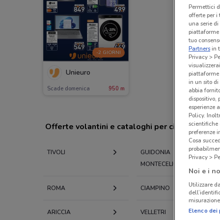
Permettici d
offerte per 
una serie di
piattaforme 
tuo consenso
Partners
in 
-2 GIORNI
Privacy > Pe
visualizzera
Unieuro
piattaforme 
in un sito d
Scade domenica
950 m
abbia fornit
dispositivo,
esperienze a
Policy. Inolt
scientifiche
Offerte volantini e cataloghi per città nelle vi
preferenze 
Cosa succede
probabilmen
TIVOLI
GUIDONIA
Privacy > Pe
MONTECELIO
Noi e i no
Utilizzare da
ROMA
CIAMPINO
dell’identif
misurazione 
Elenco dei 
ARICCIA
VELLETRI