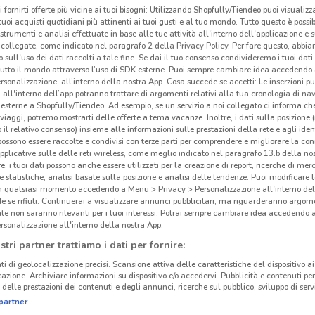
i fornirti offerte più vicine ai tuoi bisogni: Utilizzando Shopfully/Tiendeo puoi visualizz
i tuoi acquisti quotidiani più attinenti ai tuoi gusti e al tuo mondo. Tutto questo è possi
 strumenti e analisi effettuate in base alle tue attività all'interno dell'applicazione e 
collegate, come indicato nel paragrafo 2 della Privacy Policy. Per fare questo, abbi
 sull'uso dei dati raccolti a tale fine. Se dai il tuo consenso condivideremo i tuoi dati
tutto il mondo attraverso l’uso di SDK esterne. Puoi sempre cambiare idea accedend
rsonalizzazione, all’interno della nostra App. Cosa succede se accetti: Le inserzioni pu
i all'interno dell’app potranno trattare di argomenti relativi alla tua cronologia di na
esterne a Shopfully/Tiendeo. Ad esempio, se un servizio a noi collegato ci informa ch
i viaggi, potremo mostrarti delle offerte a tema vacanze. Inoltre, i dati sulla posizione 
o il relativo consenso) insieme alle informazioni sulle prestazioni della rete e agli ident
 possono essere raccolte e condivisi con terze parti per comprendere e migliorare la conn
pplicative sulle delle reti wireless, come meglio indicato nel paragrafo 13.b della no
re, i tuoi dati possono anche essere utilizzati per la creazione di report, ricerche di mer
 e statistiche, analisi basate sulla posizione e analisi delle tendenze. Puoi modificare l
cinanze
in qualsiasi momento accedendo a Menu > Privacy > Personalizzazione all'interno del
 se rifiuti: Continuerai a visualizzare annunci pubblicitari, ma riguarderanno argome
te non saranno rilevanti per i tuoi interessi. Potrai sempre cambiare idea accedendo
MONTEROTONDO
FRASCATI
Gli
rsonalizzazione all'interno della nostra App.
neg
stri partner trattiamo i dati per fornire:
ti di geolocalizzazione precisi. Scansione attiva delle caratteristiche del dispositivo ai 
VALMONTONE
ALBANO LAZIALE
Unieu
icazione. Archiviare informazioni su dispositivo e/o accedervi. Pubblicità e contenuti per
delle prestazioni dei contenuti e degli annunci, ricerche sul pubblico, sviluppo di servi
mazzi
partner
COLLEFERRO
FIUMICINO
Roma