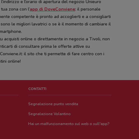
 l’indirizzo e l’orario di apertura del negozio Unieuro
 tua zona con l’
app di DoveConviene
: il personale
ente competente è pronto ad accoglierti e a consigliarti
 sono le migliori lavatrici o se è il momento di cambiare il
smartphone.
u acquisti online o direttamente in negozio a Tivoli, non
ticarti di consultare prima le offerte attive su
onviene.it: il sito che ti permette di fare centro con i
tini online!
CONTATTI
Segnalazione punto vendita
Segnalazione Volantino
Hai un malfunzionamento sul web o sull'app?