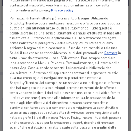
Mostra finalità in fondo alla pagina web. Tali scelte avranno effetto nel
contesto del nostro Sito web. Per maggiori informazioni, consulta
l'Informativa sulla privacy.
Privacy policy
TIMvision
Permettici di fornirti offerte più vicine ai tuoi bisogni: Utilizzando
Scade il 09/09
Shopfully/Tiendeo puoi visualizzare inserzioni e offerte per i tuoi acquisti
quotidiani più attinenti ai tuoi gusti e al tuo mondo. Tutto questo è
possibile grazie ad una serie di strumenti e analisi effettuate in base alle
Porta DoveConviene sempre con te!
tue attività all'interno dell'applicazione e sulle piattaforme collegate,
come indicato nel paragrafo 2 della Privacy Policy. Per fare questo,
Puoi trovare le migliori offerte dei negozi vicino a te,
abbiamo bisogno del tuo consenso sull'uso dei dati raccolti a tale fine.
salvarle e creare la tua lista del risparmio, comodamente
dal tuo cellulare.
Se dai il tuo consenso condivideremo i tuoi dati personali con
Partners
in
tutto il mondo attraverso l’uso di SDK esterne. Puoi sempre cambiare
idea accedendo a Menu > Privacy > Personalizzazione, all’interno della
SCARICA L’APP
nostra App. Cosa succede se accetti: Le inserzioni pubblicitarie che
visualizzerai all'interno dell’app potranno trattare di argomenti relativi
alla tua cronologia di navigazione su piattaforme esterne a
Shopfully/Tiendeo. Ad esempio, se un servizio a noi collegato ci informa
Negozi TIMvision a Thiene
che hai navigato in un sito di viaggi, potremo mostrarti delle offerte a
tema vacanze. Inoltre, i dati sulla posizione (nel caso in cui abbia fornito
il relativo consenso) insieme alle informazioni sulle prestazioni della
rete e agli identificativi del dispositivo, possono essere raccolte e
condivisi con terze parti per comprendere e migliorare la connettività e
le esperienze applicative sulle delle reti wireless, come meglio indicato
nel paragrafo 13.b della nostra Privacy Policy. Inoltre, i tuoi dati possono
anche essere utilizzati per la creazione di report, ricerche di mercato,
scientifiche e statistiche, analisi basate sulla posizione e analisi delle