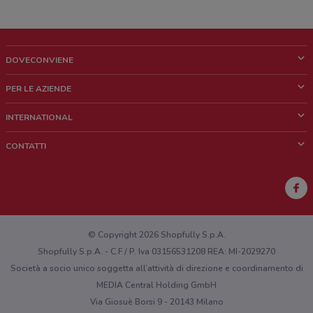
DOVECONVIENE
Cos'è DoveConviene
PER LE AZIENDE
Chi siamo
Cosa facciamo
INTERNATIONAL
News e media
Richieste commerciali e marketing
Brazil
CONTATTI
Lavora con noi
Mexico
Segnalazione punto vendita
France
Segnalazione Volantino
Australia
Hai un malfunzionamento sul web o sull'app?
New Zealand
© Copyright 2026 Shopfully S.p.A.
Shopfully S.p.A. - C.F / P. Iva 03156531208 REA: MI-2029270
Società a socio unico soggetta all’attività di direzione e coordinamento di
MEDIA Central Holding GmbH
Via Giosuè Borsi 9 - 20143 Milano