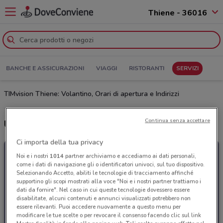
Thiene - 36016
BANCHE E ASSICURAZIONI
VIAGGI
RISTORANTI
SERVIZI
TIMvision Thiene: Volantino, Orari di apertura e Indirizzi
Continua senza accettare
Ultime offerte del volantino TIMvision
Ci importa della tua privacy
Noi e i nostri
1014
partner archiviamo e accediamo ai dati personali,
come i dati di navigazione gli o identificatori univoci, sul tuo dispositivo.
Selezionando Accetto, abiliti le tecnologie di tracciamento affinché
supportino gli scopi mostrati alla voce "Noi e i nostri partner trattiamo i
dati da fornire". Nel caso in cui queste tecnologie dovessero essere
disabilitate, alcuni contenuti e annunci visualizzati potrebbero non
essere rilevanti. Puoi accedere nuovamente a questo menu per
modificare le tue scelte o per revocare il consenso facendo clic sul link