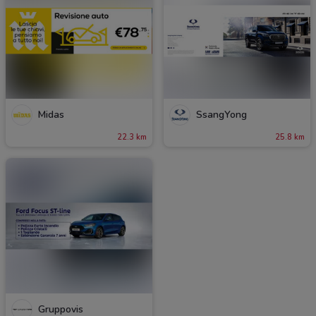
Midas
SsangYong
22.3 km
25.8 km
Gruppovis