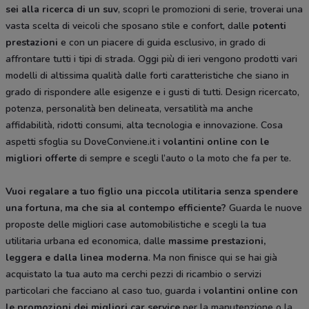
sei alla ricerca di un suv
, scopri le promozioni di serie, troverai una
vasta scelta di veicoli che sposano stile e confort, dalle
potenti
prestazioni
e con un piacere di guida esclusivo, in grado di
affrontare tutti i tipi di strada. Oggi più di ieri vengono prodotti vari
modelli di altissima qualità dalle forti caratteristiche che siano in
grado di rispondere alle esigenze e i gusti di tutti. Design ricercato,
potenza, personalità ben delineata, versatilità ma anche
affidabilità, ridotti consumi, alta tecnologia e innovazione. Cosa
aspetti sfoglia su DoveConviene.it i
volantini online con le
migliori offerte
di sempre e scegli l’auto o la moto che fa per te.
Vuoi regalare a tuo figlio una piccola utilitaria senza spendere
una fortuna, ma che sia al contempo efficiente?
Guarda le nuove
proposte delle migliori case automobilistiche e scegli la tua
utilitaria urbana ed economica, dalle
massime prestazioni,
leggera e dalla
linea moderna
. Ma non finisce qui se hai già
acquistato la tua auto ma cerchi pezzi di ricambio o servizi
particolari che facciano al caso tuo, guarda i
volantini online con
le promozioni dei migliori car service
per la manutenzione o la