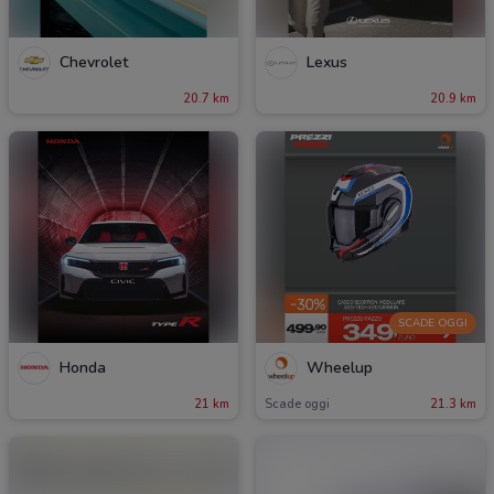
Chevrolet
Lexus
20.7 km
20.9 km
SCADE OGGI
Honda
Wheelup
21 km
Scade oggi
21.3 km