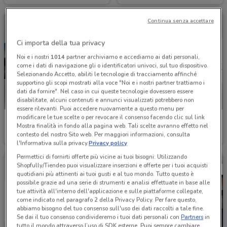
Continua senza accettare
Ci importa della tua privacy
Noi e i nostri
1014
partner archiviamo e accediamo ai dati personali,
come i dati di navigazione gli o identificatori univoci, sul tuo dispositivo.
Selezionando Accetto, abiliti le tecnologie di tracciamento affinché
supportino gli scopi mostrati alla voce "Noi e i nostri partner trattiamo i
dati da fornire". Nel caso in cui queste tecnologie dovessero essere
disabilitate, alcuni contenuti e annunci visualizzati potrebbero non
essere rilevanti. Puoi accedere nuovamente a questo menu per
modificare le tue scelte o per revocare il consenso facendo clic sul link
Euromaster
Dacia
Mostra finalità in fondo alla pagina web. Tali scelte avranno effetto nel
contesto del nostro Sito web. Per maggiori informazioni, consulta
2.7 km
Scade il 31/08
2.7 km
l'Informativa sulla privacy.
Privacy policy
Permettici di fornirti offerte più vicine ai tuoi bisogni: Utilizzando
Shopfully/Tiendeo puoi visualizzare inserzioni e offerte per i tuoi acquisti
quotidiani più attinenti ai tuoi gusti e al tuo mondo. Tutto questo è
possibile grazie ad una serie di strumenti e analisi effettuate in base alle
tue attività all'interno dell'applicazione e sulle piattaforme collegate,
come indicato nel paragrafo 2 della Privacy Policy. Per fare questo,
abbiamo bisogno del tuo consenso sull'uso dei dati raccolti a tale fine.
Se dai il tuo consenso condivideremo i tuoi dati personali con
Partners
in
tutto il mondo attraverso l’uso di SDK esterne. Puoi sempre cambiare