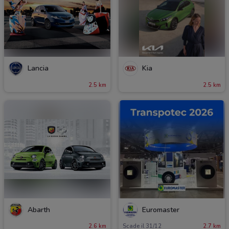
Lancia
Kia
2.5 km
2.5 km
Abarth
Euromaster
2.6 km
Scade il 31/12
2.7 km