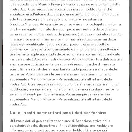
idea accedendo a Menu > Privacy > Personalizzazione, all’interno della
nostra App. Cosa succede se accetti: Le inserzioni pubblicitarie che
visualizzerai all'interno dell’app potranno trattare di argomenti relativi
alla tua cronologia di navigazione su piattaforme esterne a
Renault
Peugeot
Shopfully/Tiendeo. Ad esempio, se un servizio a noi collegato ci informa
che hai navigato in un sito di viaggi, potremo mostrarti delle offerte a
2.8 km
3.6 km
tema vacanze. Inoltre, i dati sulla posizione (nel caso in cui abbia fornito
il relativo consenso) insieme alle informazioni sulle prestazioni della
rete e agli identificativi del dispositivo, possono essere raccolte e
condivisi con terze parti per comprendere e migliorare la connettività e
le esperienze applicative sulle delle reti wireless, come meglio indicato
nel paragrafo 13.b della nostra Privacy Policy. Inoltre, i tuoi dati possono
anche essere utilizzati per la creazione di report, ricerche di mercato,
scientifiche e statistiche, analisi basate sulla posizione e analisi delle
tendenze. Puoi modificare le tue preferenze in qualsiasi momento
accedendo a Menu > Privacy > Personalizzazione all'interno della
nostra App. Cosa succede se rifiuti: Continuerai a visualizzare annunci
pubblicitari, ma riguarderanno argomenti generici e probabilmente non
saranno rilevanti per i tuoi interessi. Potrai sempre cambiare idea
accedendo a Menu > Privacy > Personalizzazione all'interno della
Volkswagen
Mercedes
nostra App.
3.7 km
4.1 km
Noi e i nostri partner trattiamo i dati per fornire:
Utilizzare dati di geolocalizzazione precisi. Scansione attiva delle
caratteristiche del dispositivo ai fini dell’identificazione. Archiviare
informazioni su dispositivo e/o accedervi. Pubblicità e contenuti