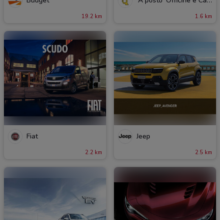
Budget
'A posto' Officine e Carrozzerie
19.2 km
1.6 km
Fiat
Jeep
2.2 km
2.5 km