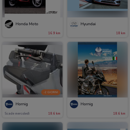
Honda Moto
Hyundai
16.9 km
18 km
-2 GIORNI
Hornig
Hornig
Scade mercoledì
18.6 km
18.6 km