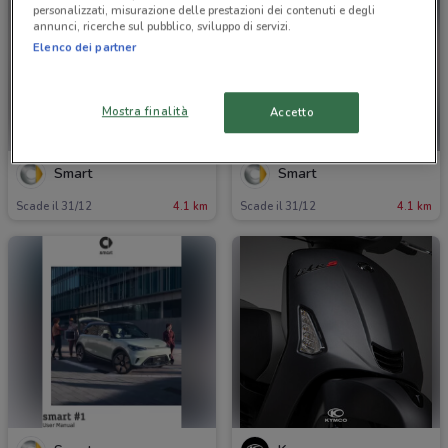
personalizzati, misurazione delle prestazioni dei contenuti e degli
annunci, ricerche sul pubblico, sviluppo di servizi.
Elenco dei partner
Mostra finalità
Accetto
Smart
Smart
Scade il 31/12
4.1 km
Scade il 31/12
4.1 km