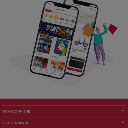
DOVECONVIENE
Cos'è DoveConviene
PER LE AZIENDE