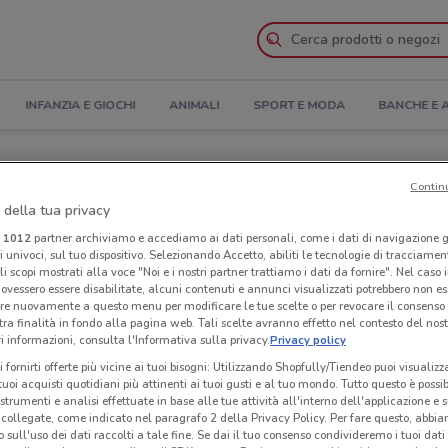
INFANZIA E GIOCHI
ANIMALI
SPORT E MODA
BANCHE E 
rtura e Indirizzi
Contin
 della tua privacy
pocasa a Thiene
i
1012
partner archiviamo e accediamo ai dati personali, come i dati di navigazione g
ri univoci, sul tuo dispositivo. Selezionando Accetto, abiliti le tecnologie di tracciame
a
Neg
li scopi mostrati alla voce "Noi e i nostri partner trattiamo i dati da fornire". Nel caso 
ovessero essere disabilitate, alcuni contenuti e annunci visualizzati potrebbero non ess
re nuovamente a questo menu per modificare le tue scelte o per revocare il consenso
tra finalità in fondo alla pagina web. Tali scelte avranno effetto nel contesto del nost
 informazioni, consulta l'Informativa sulla privacy.
Privacy policy
i fornirti offerte più vicine ai tuoi bisogni: Utilizzando Shopfully/Tiendeo puoi visualizz
i tuoi acquisti quotidiani più attinenti ai tuoi gusti e al tuo mondo. Tutto questo è possi
 strumenti e analisi effettuate in base alle tue attività all'interno dell'applicazione e 
collegate, come indicato nel paragrafo 2 della Privacy Policy. Per fare questo, abbi
 sull'uso dei dati raccolti a tale fine. Se dai il tuo consenso condivideremo i tuoi dati