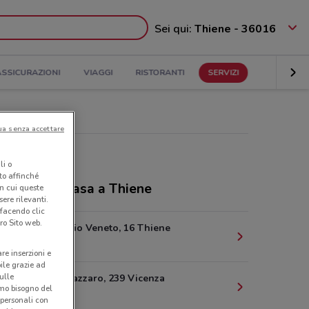
Sei qui:
Thiene - 36016
ASSICURAZIONI
VIAGGI
RISTORANTI
SERVIZI
ua senza accettare
li o
nto affinché
ozi Tempocasa a Thiene
in cui queste
ere rilevanti.
 facendo clic
ro Sito web.
Viale Vittorio Veneto, 16 Thiene
2.2 km
are inserzioni e
bile grazie ad
sulle
Viale San Lazzaro, 239 Vicenza
amo bisogno del
19.8 km
 personali con