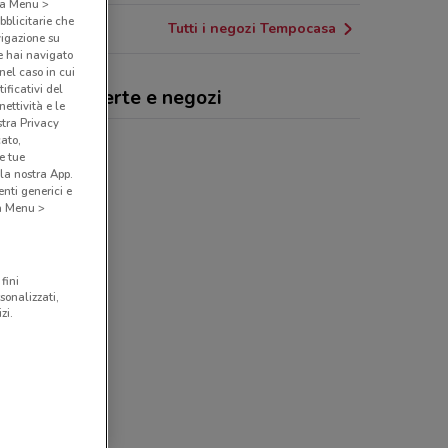
o a Menu >
bblicitarie che
Tutti i negozi Tempocasa
vigazione su
e hai navigato
(nel caso in cui
ificativi del
pocasa, offerte e negozi
ettività e le
stra Privacy
cato,
e tue
la nostra App.
nti generici e
 a Menu >
fini
sonalizzati,
zi.