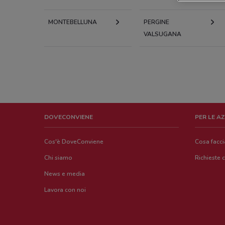
MONTEBELLUNA
PERGINE
VALSUGANA
DOVECONVIENE
PER LE A
Cos'è DoveConviene
Cosa facc
Chi siamo
Richieste 
News e media
Lavora con noi