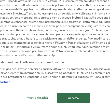
tutto il mondo attraverso l’uso di SDK esterne. Puoi sempre cambiare idea accedend
rsonalizzazione, all’interno della nostra App. Cosa succede se accetti: Le inserzioni pu
i all'interno dell’app potranno trattare di argomenti relativi alla tua cronologia di na
esterne a Shopfully/Tiendeo. Ad esempio, se un servizio a noi collegato ci informa ch
i viaggi, potremo mostrarti delle offerte a tema vacanze. Inoltre, i dati sulla posizione 
o il relativo consenso) insieme alle informazioni sulle prestazioni della rete e agli ident
Tem
ato volantini nella tua zona. Riprova più tardi.
 possono essere raccolte e condivisi con terze parti per comprendere e migliorare la conn
pplicative sulle delle reti wireless, come meglio indicato nel paragrafo 13.b della no
re, i tuoi dati possono anche essere utilizzati per la creazione di report, ricerche di mer
 e statistiche, analisi basate sulla posizione e analisi delle tendenze. Puoi modificare l
in qualsiasi momento accedendo a Menu > Privacy > Personalizzazione all'interno del
 se rifiuti: Continuerai a visualizzare annunci pubblicitari, ma riguarderanno argome
te non saranno rilevanti per i tuoi interessi. Potrai sempre cambiare idea accedendo
rsonalizzazione all'interno della nostra App.
cinanze
stri partner trattiamo i dati per fornire:
ti di geolocalizzazione precisi. Scansione attiva delle caratteristiche del dispositivo ai 
VALDAGNO
VICENZA
icazione. Archiviare informazioni su dispositivo e/o accedervi. Pubblicità e contenuti per
delle prestazioni dei contenuti e degli annunci, ricerche sul pubblico, sviluppo di servi
partner
CITTADELLA
MONTECCHIO
MAGGIORE
Mostra finalità
Accetto
SAN BONIFACIO
ROVERETO