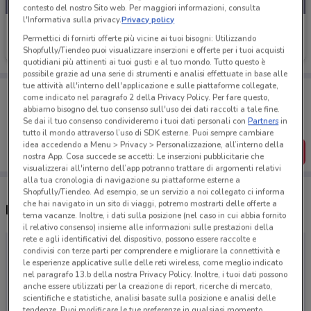
contesto del nostro Sito web. Per maggiori informazioni, consulta
l'Informativa sulla privacy.
Privacy policy
Team 7
Permettici di fornirti offerte più vicine ai tuoi bisogni: Utilizzando
Shopfully/Tiendeo puoi visualizzare inserzioni e offerte per i tuoi acquisti
Scade il 31/01
quotidiani più attinenti ai tuoi gusti e al tuo mondo. Tutto questo è
possibile grazie ad una serie di strumenti e analisi effettuate in base alle
tue attività all'interno dell'applicazione e sulle piattaforme collegate,
Porta DoveConviene sempre con te!
come indicato nel paragrafo 2 della Privacy Policy. Per fare questo,
Puoi trovare le migliori offerte dei negozi vicino a te,
abbiamo bisogno del tuo consenso sull'uso dei dati raccolti a tale fine.
salvarle e creare la tua lista del risparmio, comodamente
Se dai il tuo consenso condivideremo i tuoi dati personali con
Partners
in
dal tuo cellulare.
tutto il mondo attraverso l’uso di SDK esterne. Puoi sempre cambiare
idea accedendo a Menu > Privacy > Personalizzazione, all’interno della
SCARICA L’APP
nostra App. Cosa succede se accetti: Le inserzioni pubblicitarie che
visualizzerai all'interno dell’app potranno trattare di argomenti relativi
alla tua cronologia di navigazione su piattaforme esterne a
Shopfully/Tiendeo. Ad esempio, se un servizio a noi collegato ci informa
che hai navigato in un sito di viaggi, potremo mostrarti delle offerte a
Negozi Team 7 a Thiene
tema vacanze. Inoltre, i dati sulla posizione (nel caso in cui abbia fornito
il relativo consenso) insieme alle informazioni sulle prestazioni della
rete e agli identificativi del dispositivo, possono essere raccolte e
condivisi con terze parti per comprendere e migliorare la connettività e
le esperienze applicative sulle delle reti wireless, come meglio indicato
nel paragrafo 13.b della nostra Privacy Policy. Inoltre, i tuoi dati possono
anche essere utilizzati per la creazione di report, ricerche di mercato,
scientifiche e statistiche, analisi basate sulla posizione e analisi delle
tendenze. Puoi modificare le tue preferenze in qualsiasi momento