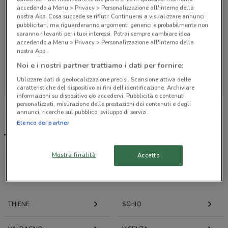
accedendo a Menu > Privacy > Personalizzazione all'interno della
nostra App. Cosa succede se rifiuti: Continuerai a visualizzare annunci
pubblicitari, ma riguarderanno argomenti generici e probabilmente non
saranno rilevanti per i tuoi interessi. Potrai sempre cambiare idea
accedendo a Menu > Privacy > Personalizzazione all'interno della
nostra App.
Noi e i nostri partner trattiamo i dati per fornire:
Non ci sono negozi nelle vicinanze
Utilizzare dati di geolocalizzazione precisi. Scansione attiva delle
caratteristiche del dispositivo ai fini dell’identificazione. Archiviare
informazioni su dispositivo e/o accedervi. Pubblicità e contenuti
personalizzati, misurazione delle prestazioni dei contenuti e degli
annunci, ricerche sul pubblico, sviluppo di servizi.
Elenco dei partner
Team 7, offerte e negozi
Mostra finalità
Accetto
Offerte volantini e cataloghi per città nelle vicinanze
THIENE
SCHIO