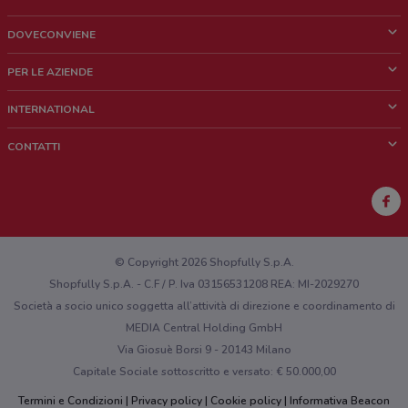
DOVECONVIENE
Cos'è DoveConviene
PER LE AZIENDE
Chi siamo
Cosa facciamo
INTERNATIONAL
News e media
Richieste commerciali e marketing
Brazil
CONTATTI
Lavora con noi
Mexico
Segnalazione punto vendita
France
Segnalazione Volantino
Australia
Hai un malfunzionamento sul web o sull'app?
New Zealand
© Copyright 2026 Shopfully S.p.A.
Shopfully S.p.A. - C.F / P. Iva 03156531208 REA: MI-2029270
Società a socio unico soggetta all’attività di direzione e coordinamento di
MEDIA Central Holding GmbH
Via Giosuè Borsi 9 - 20143 Milano
Capitale Sociale sottoscritto e versato: € 50.000,00
Termini e Condizioni
Privacy policy
Cookie policy
Informativa Beacon