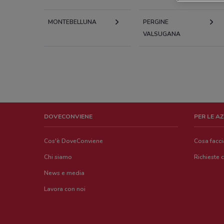
MONTEBELLUNA
PERGINE
VALSUGANA
DOVECONVIENE
PER LE A
Cos'è DoveConviene
Cosa facc
Chi siamo
Richieste 
News e media
Lavora con noi