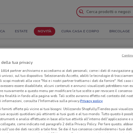
ICA
ESTATE
NOVITÀ
CURA CASA E CORPO
BRICOLAGE
ra e Indirizzi
Contin
 della tua privacy
ker a Thiene
i
1014
partner archiviamo e accediamo ai dati personali, come i dati di navigazione g
ri univoci, sul tuo dispositivo. Selezionando Accetto, abiliti le tecnologie di tracciame
Neg
li scopi mostrati alla voce "Noi e i nostri partner trattiamo i dati da fornire". Nel caso 
ovessero essere disabilitate, alcuni contenuti e annunci visualizzati potrebbero non ess
re nuovamente a questo menu per modificare le tue scelte o per revocare il consenso
tra finalità in fondo alla pagina web. Tali scelte avranno effetto nel contesto del nost
 informazioni, consulta l'Informativa sulla privacy.
Privacy policy
i fornirti offerte più vicine ai tuoi bisogni: Utilizzando Shopfully/Tiendeo puoi visualizz
i tuoi acquisti quotidiani più attinenti ai tuoi gusti e al tuo mondo. Tutto questo è possi
 strumenti e analisi effettuate in base alle tue attività all'interno dell'applicazione e 
collegate, come indicato nel paragrafo 2 della Privacy Policy. Per fare questo, abbi
 sull'uso dei dati raccolti a tale fine. Se dai il tuo consenso condivideremo i tuoi dati