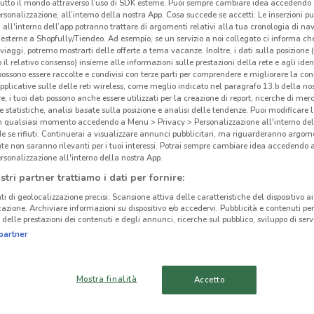
tutto il mondo attraverso l’uso di SDK esterne. Puoi sempre cambiare idea accedend
rsonalizzazione, all’interno della nostra App. Cosa succede se accetti: Le inserzioni pu
i all'interno dell’app potranno trattare di argomenti relativi alla tua cronologia di na
esterne a Shopfully/Tiendeo. Ad esempio, se un servizio a noi collegato ci informa ch
i viaggi, potremo mostrarti delle offerte a tema vacanze. Inoltre, i dati sulla posizione 
o il relativo consenso) insieme alle informazioni sulle prestazioni della rete e agli ident
ato volantini nella tua zona. Riprova più tardi.
 possono essere raccolte e condivisi con terze parti per comprendere e migliorare la conn
pplicative sulle delle reti wireless, come meglio indicato nel paragrafo 13.b della no
re, i tuoi dati possono anche essere utilizzati per la creazione di report, ricerche di mer
 e statistiche, analisi basate sulla posizione e analisi delle tendenze. Puoi modificare l
in qualsiasi momento accedendo a Menu > Privacy > Personalizzazione all'interno del
 se rifiuti: Continuerai a visualizzare annunci pubblicitari, ma riguarderanno argome
te non saranno rilevanti per i tuoi interessi. Potrai sempre cambiare idea accedendo
rsonalizzazione all'interno della nostra App.
cinanze
stri partner trattiamo i dati per fornire:
ti di geolocalizzazione precisi. Scansione attiva delle caratteristiche del dispositivo ai 
VALDAGNO
VICENZA
icazione. Archiviare informazioni su dispositivo e/o accedervi. Pubblicità e contenuti per
delle prestazioni dei contenuti e degli annunci, ricerche sul pubblico, sviluppo di servi
partner
Loa
CITTADELLA
MONTECCHIO
MAGGIORE
Mostra finalità
Accetto
SAN BONIFACIO
ROVERETO