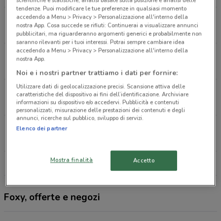
scientifiche e statistiche, analisi basate sulla posizione e analisi delle
tendenze. Puoi modificare le tue preferenze in qualsiasi momento
accedendo a Menu > Privacy > Personalizzazione all'interno della
Via Dei Quartieri, 45 Thiene
nostra App. Cosa succede se rifiuti: Continuerai a visualizzare annunci
1.6 km
APERTO
pubblicitari, ma riguarderanno argomenti generici e probabilmente non
saranno rilevanti per i tuoi interessi. Potrai sempre cambiare idea
accedendo a Menu > Privacy > Personalizzazione all'interno della
Via Zanella, 20 Thiene
nostra App.
1.7 km
APERTO
Noi e i nostri partner trattiamo i dati per fornire:
Utilizzare dati di geolocalizzazione precisi. Scansione attiva delle
Via Marconi Thiene
caratteristiche del dispositivo ai fini dell’identificazione. Archiviare
2.3 km
APERTO
informazioni su dispositivo e/o accedervi. Pubblicità e contenuti
personalizzati, misurazione delle prestazioni dei contenuti e degli
annunci, ricerche sul pubblico, sviluppo di servizi.
Via G. Marconi, 66 Zugliano
Elenco dei partner
2.7 km
APERTO
Mostra finalità
Accetto
Tutti i negozi Foxy
Foxy, offerte e negozi