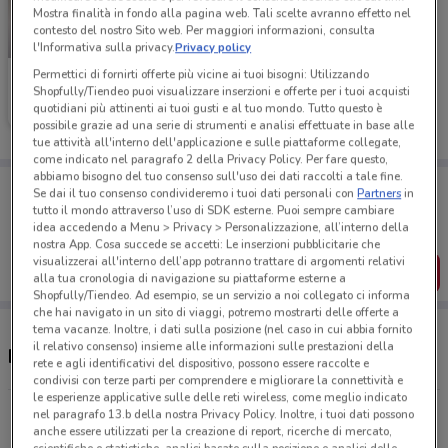
Mostra finalità in fondo alla pagina web. Tali scelte avranno effetto nel
contesto del nostro Sito web. Per maggiori informazioni, consulta
-5 GIORNI
l'Informativa sulla privacy.
Privacy policy
Permettici di fornirti offerte più vicine ai tuoi bisogni: Utilizzando
Foxy
Shopfully/Tiendeo puoi visualizzare inserzioni e offerte per i tuoi acquisti
quotidiani più attinenti ai tuoi gusti e al tuo mondo. Tutto questo è
Scade giovedì
1.1 km
possibile grazie ad una serie di strumenti e analisi effettuate in base alle
tue attività all'interno dell'applicazione e sulle piattaforme collegate,
come indicato nel paragrafo 2 della Privacy Policy. Per fare questo,
abbiamo bisogno del tuo consenso sull'uso dei dati raccolti a tale fine.
Porta DoveConviene sempre con te!
Se dai il tuo consenso condivideremo i tuoi dati personali con
Partners
in
Puoi trovare le migliori offerte dei negozi vicino a te,
tutto il mondo attraverso l’uso di SDK esterne. Puoi sempre cambiare
salvarle e creare la tua lista del risparmio, comodamente
idea accedendo a Menu > Privacy > Personalizzazione, all’interno della
dal tuo cellulare.
nostra App. Cosa succede se accetti: Le inserzioni pubblicitarie che
visualizzerai all'interno dell’app potranno trattare di argomenti relativi
SCARICA L’APP
alla tua cronologia di navigazione su piattaforme esterne a
Shopfully/Tiendeo. Ad esempio, se un servizio a noi collegato ci informa
che hai navigato in un sito di viaggi, potremo mostrarti delle offerte a
tema vacanze. Inoltre, i dati sulla posizione (nel caso in cui abbia fornito
il relativo consenso) insieme alle informazioni sulle prestazioni della
Negozi Foxy a Thiene
rete e agli identificativi del dispositivo, possono essere raccolte e
condivisi con terze parti per comprendere e migliorare la connettività e
le esperienze applicative sulle delle reti wireless, come meglio indicato
Via Val d'assa, 2 - Ang. Via Val Cismon Thiene
nel paragrafo 13.b della nostra Privacy Policy. Inoltre, i tuoi dati possono
anche essere utilizzati per la creazione di report, ricerche di mercato,
1.1 km
APERTO