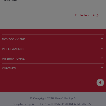
ALBERGO
Tutte le città
DOVECONVIENE
Cos'è DoveConviene
PER LE AZIENDE
Chi siamo
Cosa facciamo
INTERNATIONAL
News e media
Richieste commerciali e marketing
Brazil
CONTATTI
Lavora con noi
Mexico
Segnalazione punto vendita
France
Segnalazione Volantino
Australia
Hai un malfunzionamento sul web o sull'app?
New Zealand
© Copyright 2026 Shopfully S.p.A.
Shopfully S.p.A. - C.F / P. Iva 03156531208 REA: MI-2029270