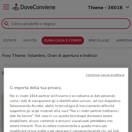
Thiene - 36016
ESTATE
NOVITÀ
CURA CASA E CORPO
BRICOLAGE
ARREDA
Foxy Thiene: Volantino, Orari di apertura e Indirizzi
Ultime offerte del volantino Foxy
Continua senza accettare
Ci importa della tua privacy
Noi e i nostri
1014
partner archiviamo e accediamo ai dati personali,
come i dati di navigazione gli o identificatori univoci, sul tuo dispositivo.
Selezionando Accetto, abiliti le tecnologie di tracciamento affinché
supportino gli scopi mostrati alla voce "Noi e i nostri partner trattiamo i
dati da fornire". Nel caso in cui queste tecnologie dovessero essere
disabilitate, alcuni contenuti e annunci visualizzati potrebbero non
essere rilevanti. Puoi accedere nuovamente a questo menu per
modificare le tue scelte o per revocare il consenso facendo clic sul link