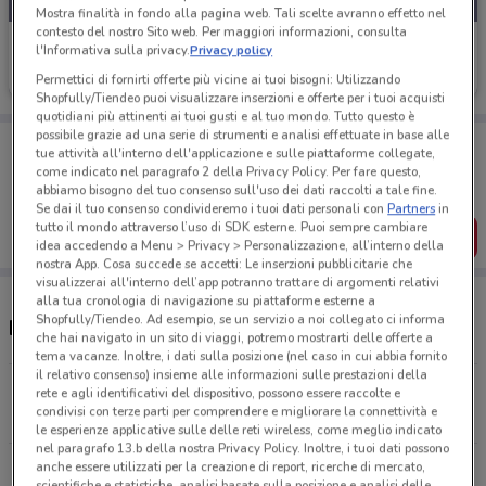
Mostra finalità in fondo alla pagina web. Tali scelte avranno effetto nel
contesto del nostro Sito web. Per maggiori informazioni, consulta
Eolo
l'Informativa sulla privacy.
Privacy policy
Scade il 31/08
1 km
Permettici di fornirti offerte più vicine ai tuoi bisogni: Utilizzando
Shopfully/Tiendeo puoi visualizzare inserzioni e offerte per i tuoi acquisti
quotidiani più attinenti ai tuoi gusti e al tuo mondo. Tutto questo è
possibile grazie ad una serie di strumenti e analisi effettuate in base alle
Porta DoveConviene sempre con te!
tue attività all'interno dell'applicazione e sulle piattaforme collegate,
Puoi trovare le migliori offerte dei negozi vicino a te,
come indicato nel paragrafo 2 della Privacy Policy. Per fare questo,
salvarle e creare la tua lista del risparmio, comodamente
abbiamo bisogno del tuo consenso sull'uso dei dati raccolti a tale fine.
dal tuo cellulare.
Se dai il tuo consenso condivideremo i tuoi dati personali con
Partners
in
tutto il mondo attraverso l’uso di SDK esterne. Puoi sempre cambiare
SCARICA L’APP
idea accedendo a Menu > Privacy > Personalizzazione, all’interno della
nostra App. Cosa succede se accetti: Le inserzioni pubblicitarie che
visualizzerai all'interno dell’app potranno trattare di argomenti relativi
alla tua cronologia di navigazione su piattaforme esterne a
Shopfully/Tiendeo. Ad esempio, se un servizio a noi collegato ci informa
Negozi Eolo a Thiene
che hai navigato in un sito di viaggi, potremo mostrarti delle offerte a
tema vacanze. Inoltre, i dati sulla posizione (nel caso in cui abbia fornito
il relativo consenso) insieme alle informazioni sulle prestazioni della
Via Veneto, 44n 36030
rete e agli identificativi del dispositivo, possono essere raccolte e
condivisi con terze parti per comprendere e migliorare la connettività e
1 km
le esperienze applicative sulle delle reti wireless, come meglio indicato
nel paragrafo 13.b della nostra Privacy Policy. Inoltre, i tuoi dati possono
anche essere utilizzati per la creazione di report, ricerche di mercato,
Via Trieste, 98, 36016 Thiene VIn Thiene
scientifiche e statistiche, analisi basate sulla posizione e analisi delle