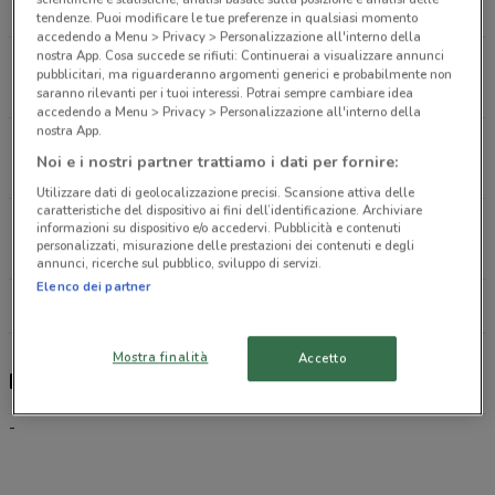
1.4 km
tendenze. Puoi modificare le tue preferenze in qualsiasi momento
accedendo a Menu > Privacy > Personalizzazione all'interno della
nostra App. Cosa succede se rifiuti: Continuerai a visualizzare annunci
Viale Europa 1 Thiene
pubblicitari, ma riguarderanno argomenti generici e probabilmente non
1.8 km
saranno rilevanti per i tuoi interessi. Potrai sempre cambiare idea
accedendo a Menu > Privacy > Personalizzazione all'interno della
nostra App.
Speedy Service Snc
Noi e i nostri partner trattiamo i dati per fornire:
1.8 km
Utilizzare dati di geolocalizzazione precisi. Scansione attiva delle
caratteristiche del dispositivo ai fini dell’identificazione. Archiviare
Via Colleoni, 30, Thiene
informazioni su dispositivo e/o accedervi. Pubblicità e contenuti
personalizzati, misurazione delle prestazioni dei contenuti e degli
1.9 km
annunci, ricerche sul pubblico, sviluppo di servizi.
Elenco dei partner
Tutti i negozi Eolo
Mostra finalità
Accetto
Eolo, offerte e negozi
-