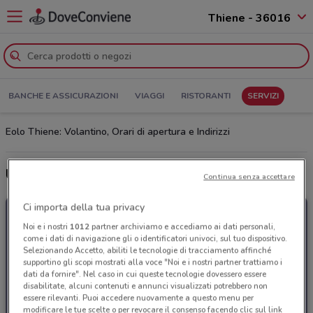
Thiene - 36016
BANCHE E ASSICURAZIONI
VIAGGI
RISTORANTI
SERVIZI
Eolo Thiene: Volantino, Orari di apertura e Indirizzi
Ultime offerte del volantino Eolo
Continua senza accettare
Ci importa della tua privacy
Noi e i nostri
1012
partner archiviamo e accediamo ai dati personali,
come i dati di navigazione gli o identificatori univoci, sul tuo dispositivo.
Selezionando Accetto, abiliti le tecnologie di tracciamento affinché
supportino gli scopi mostrati alla voce "Noi e i nostri partner trattiamo i
dati da fornire". Nel caso in cui queste tecnologie dovessero essere
disabilitate, alcuni contenuti e annunci visualizzati potrebbero non
essere rilevanti. Puoi accedere nuovamente a questo menu per
modificare le tue scelte o per revocare il consenso facendo clic sul link