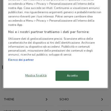
accedendo a Menu > Privacy > Personalizzazione all'interno della
nostra App. Cosa succede se rifiuti: Continuerai a visualizzare annunci
pubblicitari, ma riguarderanno argomenti generici e probabilmente non
saranno rilevanti per i tuoi interessi. Potrai sempre cambiare idea
accedendo a Menu > Privacy > Personalizzazione all'interno della
nostra App.
Noi e i nostri partner trattiamo i dati per fornire:
Non ci sono negozi nelle vicinanze
Utilizzare dati di geolocalizzazione precisi. Scansione attiva delle
caratteristiche del dispositivo ai fini dell’identificazione. Archiviare
informazioni su dispositivo e/o accedervi. Pubblicità e contenuti
personalizzati, misurazione delle prestazioni dei contenuti e degli
annunci, ricerche sul pubblico, sviluppo di servizi.
Elenco dei partner
Best Friend, offerte e negozi
Mostra finalità
Accetto
Offerte volantini e cataloghi per città nelle vicinanze
THIENE
SCHIO