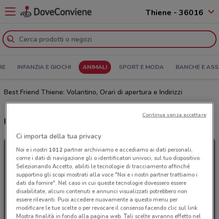
Thiene - 36016
RE
INFANZIA E GIOCHI
ANIMALI
SPORT E MODA
BANCHE E ASS
Best Friend Thiene: Volantino, Orari di apertura e Indirizzi
Continua senza accettare
Ultime offerte del volantino Best Friend
Ci importa della tua privacy
Noi e i nostri
1012
partner archiviamo e accediamo ai dati personali,
come i dati di navigazione gli o identificatori univoci, sul tuo dispositivo.
Selezionando Accetto, abiliti le tecnologie di tracciamento affinché
supportino gli scopi mostrati alla voce "Noi e i nostri partner trattiamo i
dati da fornire". Nel caso in cui queste tecnologie dovessero essere
disabilitate, alcuni contenuti e annunci visualizzati potrebbero non
essere rilevanti. Puoi accedere nuovamente a questo menu per
modificare le tue scelte o per revocare il consenso facendo clic sul link
Mostra finalità in fondo alla pagina web. Tali scelte avranno effetto nel