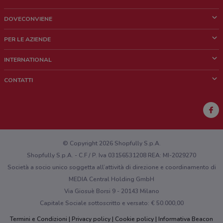
DOVECONVIENE
Cos'è DoveConviene
PER LE AZIENDE
Chi siamo
Cosa facciamo
INTERNATIONAL
News e media
Richieste commerciali e marketing
Brazil
CONTATTI
Lavora con noi
Mexico
Segnalazione punto vendita
France
Segnalazione Volantino
Australia
Hai un malfunzionamento sul web o sull'app?
New Zealand
© Copyright 2026 Shopfully S.p.A.
Shopfully S.p.A. - C.F / P. Iva 03156531208 REA: MI-2029270
Società a socio unico soggetta all’attività di direzione e coordinamento di
MEDIA Central Holding GmbH
Via Giosuè Borsi 9 - 20143 Milano
Capitale Sociale sottoscritto e versato: € 50.000,00
Termini e Condizioni
Privacy policy
Cookie policy
Informativa Beacon