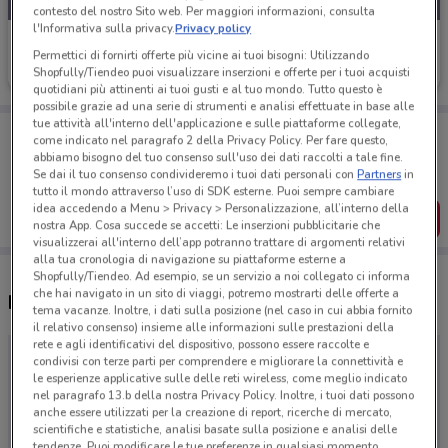
contesto del nostro Sito web. Per maggiori informazioni, consulta
l'Informativa sulla privacy.
Privacy policy
Best Friend
Permettici di fornirti offerte più vicine ai tuoi bisogni: Utilizzando
Shopfully/Tiendeo puoi visualizzare inserzioni e offerte per i tuoi acquisti
Scade il 31/08
quotidiani più attinenti ai tuoi gusti e al tuo mondo. Tutto questo è
possibile grazie ad una serie di strumenti e analisi effettuate in base alle
tue attività all'interno dell'applicazione e sulle piattaforme collegate,
Porta DoveConviene sempre con te!
come indicato nel paragrafo 2 della Privacy Policy. Per fare questo,
Puoi trovare le migliori offerte dei negozi vicino a te,
abbiamo bisogno del tuo consenso sull'uso dei dati raccolti a tale fine.
salvarle e creare la tua lista del risparmio, comodamente
Se dai il tuo consenso condivideremo i tuoi dati personali con
Partners
in
dal tuo cellulare.
tutto il mondo attraverso l’uso di SDK esterne. Puoi sempre cambiare
idea accedendo a Menu > Privacy > Personalizzazione, all’interno della
SCARICA L’APP
nostra App. Cosa succede se accetti: Le inserzioni pubblicitarie che
visualizzerai all'interno dell’app potranno trattare di argomenti relativi
alla tua cronologia di navigazione su piattaforme esterne a
Shopfully/Tiendeo. Ad esempio, se un servizio a noi collegato ci informa
che hai navigato in un sito di viaggi, potremo mostrarti delle offerte a
Negozi Best Friend a Thiene
tema vacanze. Inoltre, i dati sulla posizione (nel caso in cui abbia fornito
il relativo consenso) insieme alle informazioni sulle prestazioni della
rete e agli identificativi del dispositivo, possono essere raccolte e
condivisi con terze parti per comprendere e migliorare la connettività e
le esperienze applicative sulle delle reti wireless, come meglio indicato
nel paragrafo 13.b della nostra Privacy Policy. Inoltre, i tuoi dati possono
anche essere utilizzati per la creazione di report, ricerche di mercato,
scientifiche e statistiche, analisi basate sulla posizione e analisi delle
tendenze. Puoi modificare le tue preferenze in qualsiasi momento