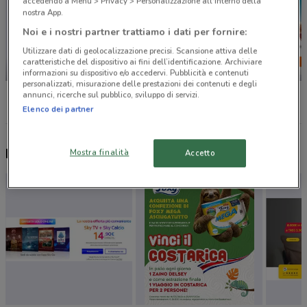
accedendo a Menu > Privacy > Personalizzazione all'interno della
nostra App.
Noi e i nostri partner trattiamo i dati per fornire:
Utilizzare dati di geolocalizzazione precisi. Scansione attiva delle
caratteristiche del dispositivo ai fini dell’identificazione. Archiviare
-2 GIORNI
informazioni su dispositivo e/o accedervi. Pubblicità e contenuti
personalizzati, misurazione delle prestazioni dei contenuti e degli
Unieuro
Comet
Conad
annunci, ricerche sul pubblico, sviluppo di servizi.
Elenco dei partner
Nuovi prodotti da provare
Mostra finalità
Accetto