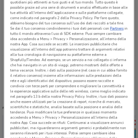
quotidiani più attinenti ai tuoi gusti e al tuo mondo. Tutto questo è
10 km
CHIUSO
possibile grazie ad una serie di strumenti e analisi effettuate in base alle
tue attività all'interno dell'applicazione e sulle piattaforme collegate,
Via Oberdan, snc Motta
come indicato nel paragrafo 2 della Privacy Policy. Per fare questo,
abbiamo bisogno del tuo consenso sull'uso dei dati raccolti a tale fine.
12.7 km
CHIUSO
Se dai il tuo consenso condivideremo i tuoi dati personali con
Partners
in
tutto il mondo attraverso l’uso di SDK esterne. Puoi sempre cambiare
idea accedendo a Menu > Privacy > Personalizzazione, all’interno della
Via Monte Ortigara, 18 Cornedo Vicentino
nostra App. Cosa succede se accetti: Le inserzioni pubblicitarie che
17.3 km
CHIUSO
visualizzerai all'interno dell’app potranno trattare di argomenti relativi
alla tua cronologia di navigazione su piattaforme esterne a
Shopfully/Tiendeo. Ad esempio, se un servizio a noi collegato ci informa
Viale San Lazzaro 43 Vicenza
che hai navigato in un sito di viaggi, potremo mostrarti delle offerte a
19.6 km
CHIUSO
tema vacanze. Inoltre, i dati sulla posizione (nel caso in cui abbia fornito
il relativo consenso) insieme alle informazioni sulle prestazioni della
rete e agli identificativi del dispositivo, possono essere raccolte e
Tutti i negozi Arcaplanet
condivisi con terze parti per comprendere e migliorare la connettività e
le esperienze applicative sulle delle reti wireless, come meglio indicato
nel paragrafo 13.b della nostra Privacy Policy. Inoltre, i tuoi dati possono
anche essere utilizzati per la creazione di report, ricerche di mercato,
Altri volantini nelle vicinanze
scientifiche e statistiche, analisi basate sulla posizione e analisi delle
tendenze. Puoi modificare le tue preferenze in qualsiasi momento
accedendo a Menu > Privacy > Personalizzazione all'interno della
nostra App. Cosa succede se rifiuti: Continuerai a visualizzare annunci
pubblicitari, ma riguarderanno argomenti generici e probabilmente non
saranno rilevanti per i tuoi interessi. Potrai sempre cambiare idea