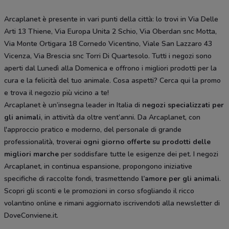
Arcaplanet è presente in vari punti della città: lo trovi in Via Delle
Arti 13 Thiene, Via Europa Unita 2 Schio, Via Oberdan snc Motta,
Via Monte Ortigara 18 Cornedo Vicentino, Viale San Lazzaro 43
Vicenza, Via Brescia snc Torri Di Quartesolo. Tutti i negozi sono
aperti dal Lunedì alla Domenica e offrono i migliori prodotti per la
cura e la felicità del tuo animale. Cosa aspetti? Cerca qui la promo
e trova il negozio più vicino a te!
Arcaplanet è un’insegna leader in Italia di
negozi specializzati per
gli animali
, in attività da oltre vent’anni. Da Arcaplanet, con
l'approccio pratico e moderno, del personale di grande
professionalità, troverai
ogni giorno offerte su prodotti delle
migliori marche
per soddisfare tutte le esigenze dei pet. I negozi
Arcaplanet, in continua espansione, propongono iniziative
specifiche di raccolte fondi, trasmettendo
l’amore per gli animali
.
Scopri gli sconti e le promozioni in corso sfogliando il ricco
volantino online e rimani aggiornato iscrivendoti alla newsletter di
DoveConviene.it.