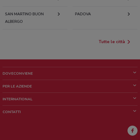
SAN MARTINO BUON
PADOVA
ALBERGO
Tutte le città
DOVECONVIENE
Cos'è DoveConviene
PER LE AZIENDE
Chi siamo
Cosa facciamo
INTERNATIONAL
News e media
Richieste commerciali e marketing
Brazil
CONTATTI
Lavora con noi
Mexico
Segnalazione punto vendita
France
Segnalazione Volantino
Australia