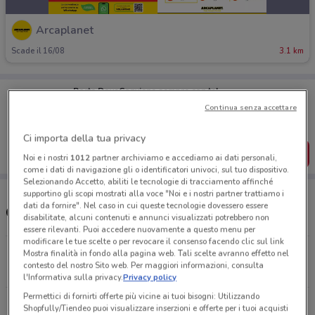
Arcaplanet
Scade il 16/08
3.1 km
Porta DoveConviene sempre con te!
Puoi trovare le migliori offerte dei negozi vicino a te,
Continua senza accettare
salvarle e creare la tua lista del risparmio, comodamente
dal tuo cellulare.
Ci importa della tua privacy
SCARICA L’APP
Noi e i nostri
1012
partner archiviamo e accediamo ai dati personali,
come i dati di navigazione gli o identificatori univoci, sul tuo dispositivo.
Selezionando Accetto, abiliti le tecnologie di tracciamento affinché
supportino gli scopi mostrati alla voce "Noi e i nostri partner trattiamo i
dati da fornire". Nel caso in cui queste tecnologie dovessero essere
Orari e Negozi Arcaplanet
disabilitate, alcuni contenuti e annunci visualizzati potrebbero non
essere rilevanti. Puoi accedere nuovamente a questo menu per
modificare le tue scelte o per revocare il consenso facendo clic sul link
Via Delle Arti, 13 Thiene
Mostra finalità in fondo alla pagina web. Tali scelte avranno effetto nel
contesto del nostro Sito web. Per maggiori informazioni, consulta
3.1 km
CHIUSO
l'Informativa sulla privacy.
Privacy policy
Permettici di fornirti offerte più vicine ai tuoi bisogni: Utilizzando
Via Europa Unita, 2 Schio
Shopfully/Tiendeo puoi visualizzare inserzioni e offerte per i tuoi acquisti