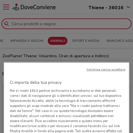
Thiene - 36016
RE
INFANZIA E GIOCHI
ANIMALI
SPORT E MODA
BANCHE E ASS
ZooPlanet Thiene: Volantino, Orari di apertura e Indirizzi
Continua senza accettare
Ultime offerte ZooPlanet
Ci importa della tua privacy
Noi e i nostri
1012
partner archiviamo e accediamo ai dati personali,
come i dati di navigazione gli o identificatori univoci, sul tuo dispositivo.
Selezionando Accetto, abiliti le tecnologie di tracciamento affinché
supportino gli scopi mostrati alla voce "Noi e i nostri partner trattiamo i
dati da fornire". Nel caso in cui queste tecnologie dovessero essere
disabilitate, alcuni contenuti e annunci visualizzati potrebbero non
essere rilevanti. Puoi accedere nuovamente a questo menu per
modificare le tue scelte o per revocare il consenso facendo clic sul link
Mostra finalità in fondo alla pagina web. Tali scelte avranno effetto nel