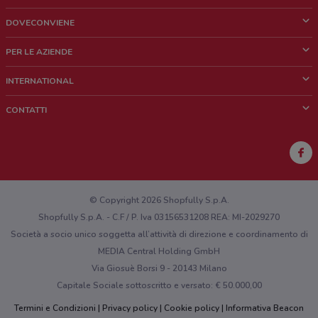
DOVECONVIENE
Cos'è DoveConviene
PER LE AZIENDE
Chi siamo
Cosa facciamo
INTERNATIONAL
News e media
Richieste commerciali e marketing
Brazil
CONTATTI
Lavora con noi
Mexico
Segnalazione punto vendita
France
Segnalazione Volantino
Australia
Hai un malfunzionamento sul web o sull'app?
New Zealand
© Copyright 2026 Shopfully S.p.A.
Shopfully S.p.A. - C.F / P. Iva 03156531208 REA: MI-2029270
Società a socio unico soggetta all’attività di direzione e coordinamento di
MEDIA Central Holding GmbH
Via Giosuè Borsi 9 - 20143 Milano
Capitale Sociale sottoscritto e versato: € 50.000,00
Termini e Condizioni
Privacy policy
Cookie policy
Informativa Beacon