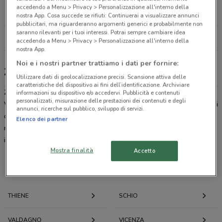
Via Cà del Luogo, 6 Bolzano Vicentino
accedendo a Menu > Privacy > Personalizzazione all'interno della
17.2 km
CHIUSO
nostra App. Cosa succede se rifiuti: Continuerai a visualizzare annunci
pubblicitari, ma riguarderanno argomenti generici e probabilmente non
saranno rilevanti per i tuoi interessi. Potrai sempre cambiare idea
Tutti i negozi ZooPlanet
accedendo a Menu > Privacy > Personalizzazione all'interno della
nostra App.
Noi e i nostri partner trattiamo i dati per fornire:
ZooPlanet, offerte e negozi
Utilizzare dati di geolocalizzazione precisi. Scansione attiva delle
caratteristiche del dispositivo ai fini dell’identificazione. Archiviare
Zoo Planet
è una catena di animali nata nel 1996 dalla famiglia
informazioni su dispositivo e/o accedervi. Pubblicità e contenuti
personalizzati, misurazione delle prestazioni dei contenuti e degli
Vanzetto, i cui punti vendita trattano articoli per cani, gatti e animali
annunci, ricerche sul pubblico, sviluppo di servizi.
domestici. L'insegna importa in esclusiva per l’Italia marchi di
Elenco dei partner
rilevanza internazionale, proponendo sempre nuove offerte per
intercettare le migliori tendenze del mercato.
Mostra finalità
Accetto
Offerte volantini e cataloghi per città nelle vicinanze
THIENE
SCHIO
VALDAGNO
VICENZA