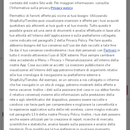
contesto del nostro Sito web. Per maggiori informazioni, consulta
l'Informativa sulla privacy.
Privacy policy
Permettici di fornirti offerte più vicine ai tuoi bisogni: Utilizzando
Shopfully/Tiendeo puoi visualizzare inserzioni e offerte per i tuoi acquisti
Ci dispiace, al momento non abbiamo pubblicato
quotidiani più attinenti ai tuoi gusti e al tuo mondo. Tutto questo è
volantini nella tua zona. Riprova più tardi.
possibile grazie ad una serie di strumenti e analisi effettuate in base alle
tue attività all'interno dell'applicazione e sulle piattaforme collegate,
come indicato nel paragrafo 2 della Privacy Policy. Per fare questo,
abbiamo bisogno del tuo consenso sull'uso dei dati raccolti a tale fine.
Se dai il tuo consenso condivideremo i tuoi dati personali con
Partners
in
tutto il mondo attraverso l’uso di SDK esterne. Puoi sempre cambiare
idea accedendo a Menu > Privacy > Personalizzazione, all’interno della
Porta DoveConviene sempre con te!
nostra App. Cosa succede se accetti: Le inserzioni pubblicitarie che
Puoi trovare le migliori offerte dei negozi vicino a te,
visualizzerai all'interno dell’app potranno trattare di argomenti relativi
salvarle e creare la tua lista del risparmio, comodamente
alla tua cronologia di navigazione su piattaforme esterne a
dal tuo cellulare.
Shopfully/Tiendeo. Ad esempio, se un servizio a noi collegato ci informa
che hai navigato in un sito di viaggi, potremo mostrarti delle offerte a
SCARICA L’APP
tema vacanze. Inoltre, i dati sulla posizione (nel caso in cui abbia fornito
il relativo consenso) insieme alle informazioni sulle prestazioni della
rete e agli identificativi del dispositivo, possono essere raccolte e
condivisi con terze parti per comprendere e migliorare la connettività e
le esperienze applicative sulle delle reti wireless, come meglio indicato
Negozi ZooPlanet a Thiene
nel paragrafo 13.b della nostra Privacy Policy. Inoltre, i tuoi dati possono
anche essere utilizzati per la creazione di report, ricerche di mercato,
scientifiche e statistiche, analisi basate sulla posizione e analisi delle
tendenze. Puoi modificare le tue preferenze in qualsiasi momento