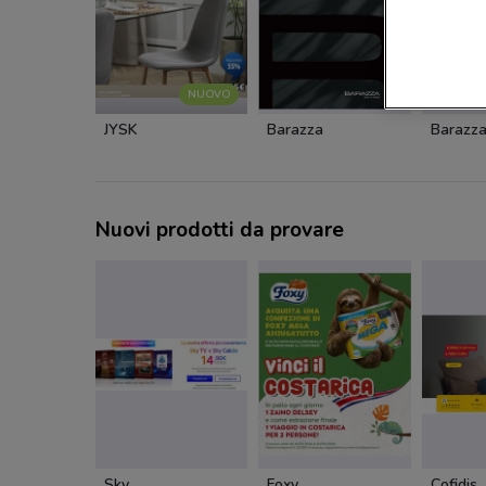
NUOVO
JYSK
Barazza
Barazz
Nuovi prodotti da provare
Sky
Foxy
Cofidis