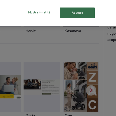
Tanti
Mostra finalità
Accetto
Da
O
proge
NUOVO
garan
a
Hervit
Kasanova
Kasano
nego
scopr
Dacia
Cam
Cam