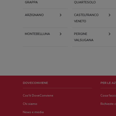
GRAPPA
QUARTESOLO
ARZIGNANO
CASTELFRANCO
VENETO
MONTEBELLUNA
PERGINE
VALSUGANA
DOVECONVIENE
PER LE A
Cos'è DoveConviene
Cosa facc
Chi siamo
Richieste 
News e media