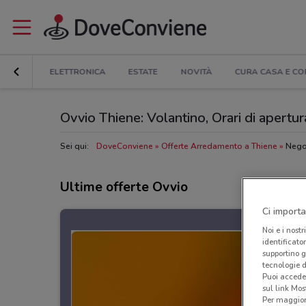
COUNT
ELETTRONICA
ESTATE
NOVITÀ
CURA CASA E C
Ovvio Thiene: Volantino, Orari di apertura
Sei qui:
DoveConviene
Offerte Arredamento a Thiene
Nego
Ultime offerte Ovvio
Ci importa
Noi e i nostr
identificato
supportino g
tecnologie d
Puoi accede
sul link Mos
Per maggiori