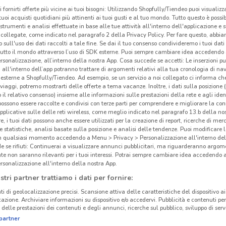
i fornirti offerte più vicine ai tuoi bisogni: Utilizzando Shopfully/Tiendeo puoi visualizz
Ovv
i tuoi acquisti quotidiani più attinenti ai tuoi gusti e al tuo mondo. Tutto questo è possi
 strumenti e analisi effettuate in base alle tue attività all'interno dell'applicazione e 
collegate, come indicato nel paragrafo 2 della Privacy Policy. Per fare questo, abbi
Ovvi
 sull'uso dei dati raccolti a tale fine. Se dai il tuo consenso condivideremo i tuoi dati
prese
tutto il mondo attraverso l’uso di SDK esterne. Puoi sempre cambiare idea accedend
rsonalizzazione, all’interno della nostra App. Cosa succede se accetti: Le inserzioni pu
Ovvi
i all'interno dell’app potranno trattare di argomenti relativi alla tua cronologia di na
reali
esterne a Shopfully/Tiendeo. Ad esempio, se un servizio a noi collegato ci informa ch
scopr
i viaggi, potremo mostrarti delle offerte a tema vacanze. Inoltre, i dati sulla posizione 
o il relativo consenso) insieme alle informazioni sulle prestazioni della rete e agli ident
il
vol
 possono essere raccolte e condivisi con terze parti per comprendere e migliorare la conn
i pro
pplicative sulle delle reti wireless, come meglio indicato nel paragrafo 13.b della no
re, i tuoi dati possono anche essere utilizzati per la creazione di report, ricerche di mer
 e statistiche, analisi basate sulla posizione e analisi delle tendenze. Puoi modificare l
25 km
Arre
in qualsiasi momento accedendo a Menu > Privacy > Personalizzazione all'interno del
Ovvi
 se rifiuti: Continuerai a visualizzare annunci pubblicitari, ma riguarderanno argome
te non saranno rilevanti per i tuoi interessi. Potrai sempre cambiare idea accedendo
per i
rsonalizzazione all'interno della nostra App.
bagno
stri partner trattiamo i dati per fornire:
punti
ti di geolocalizzazione precisi. Scansione attiva delle caratteristiche del dispositivo ai 
accog
icazione. Archiviare informazioni su dispositivo e/o accedervi. Pubblicità e contenuti per
possi
delle prestazioni dei contenuti e degli annunci, ricerche sul pubblico, sviluppo di servi
moder
partner