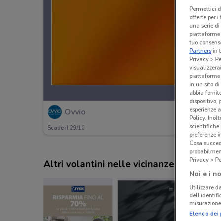
Permettici d
offerte per 
una serie di
piattaforme 
tuo consenso
Partners
in 
Privacy > Pe
visualizzera
piattaforme 
in un sito d
abbia fornit
dispositivo,
esperienze a
Ovvio
Policy. Inolt
scientifiche
Scade il 29/10
preferenze 
Cosa succede
probabilmen
Privacy > Pe
Altri volantini nelle vicinanze
Noi e i no
Utilizzare da
dell’identif
misurazione 
Elenco dei 