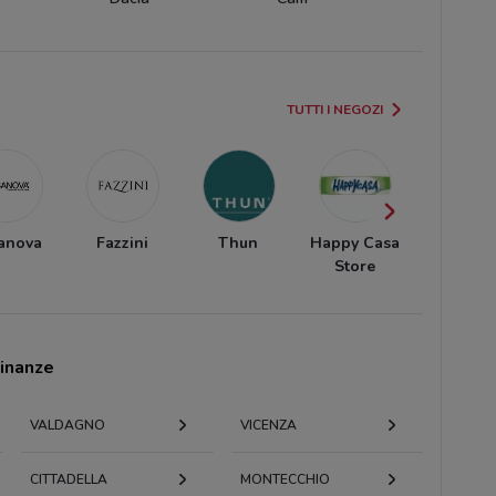
TUTTI I NEGOZI
anova
Fazzini
Thun
Happy Casa
Emu
Store
cinanze
VALDAGNO
VICENZA
CITTADELLA
MONTECCHIO