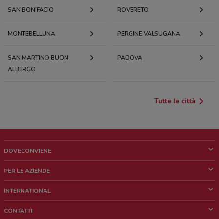
SAN BONIFACIO
ROVERETO
MONTEBELLUNA
PERGINE VALSUGANA
SAN MARTINO BUON
PADOVA
ALBERGO
Tutte le città
DOVECONVIENE
Cos'è DoveConviene
PER LE AZIENDE
Chi siamo
Cosa facciamo
INTERNATIONAL
News e media
Richieste commerciali e marketing
Brazil
CONTATTI
Lavora con noi