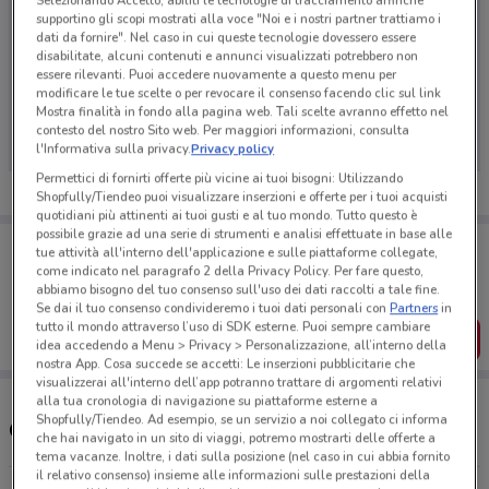
supportino gli scopi mostrati alla voce "Noi e i nostri partner trattiamo i
dati da fornire". Nel caso in cui queste tecnologie dovessero essere
disabilitate, alcuni contenuti e annunci visualizzati potrebbero non
essere rilevanti. Puoi accedere nuovamente a questo menu per
Ci dispiace, al momento non abbiamo pubblicato
modificare le tue scelte o per revocare il consenso facendo clic sul link
Mostra finalità in fondo alla pagina web. Tali scelte avranno effetto nel
volantini nella tua zona. Riprova più tardi.
contesto del nostro Sito web. Per maggiori informazioni, consulta
l'Informativa sulla privacy.
Privacy policy
Permettici di fornirti offerte più vicine ai tuoi bisogni: Utilizzando
Shopfully/Tiendeo puoi visualizzare inserzioni e offerte per i tuoi acquisti
quotidiani più attinenti ai tuoi gusti e al tuo mondo. Tutto questo è
possibile grazie ad una serie di strumenti e analisi effettuate in base alle
Porta DoveConviene sempre con te!
tue attività all'interno dell'applicazione e sulle piattaforme collegate,
Puoi trovare le migliori offerte dei negozi vicino a te,
come indicato nel paragrafo 2 della Privacy Policy. Per fare questo,
salvarle e creare la tua lista del risparmio, comodamente
abbiamo bisogno del tuo consenso sull'uso dei dati raccolti a tale fine.
dal tuo cellulare.
Se dai il tuo consenso condivideremo i tuoi dati personali con
Partners
in
tutto il mondo attraverso l’uso di SDK esterne. Puoi sempre cambiare
SCARICA L’APP
idea accedendo a Menu > Privacy > Personalizzazione, all’interno della
nostra App. Cosa succede se accetti: Le inserzioni pubblicitarie che
visualizzerai all'interno dell’app potranno trattare di argomenti relativi
alla tua cronologia di navigazione su piattaforme esterne a
Shopfully/Tiendeo. Ad esempio, se un servizio a noi collegato ci informa
Orari e negozi Isola dei Tesori
che hai navigato in un sito di viaggi, potremo mostrarti delle offerte a
tema vacanze. Inoltre, i dati sulla posizione (nel caso in cui abbia fornito
il relativo consenso) insieme alle informazioni sulle prestazioni della