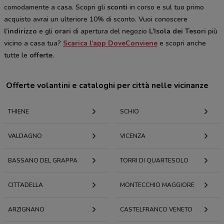
comodamente a casa. Scopri gli
sconti
in corso e sul tuo primo
acquisto avrai un ulteriore 10% di sconto. Vuoi conoscere
l’indirizzo
e gli
orari
di apertura del negozio
L’Isola dei Tesori
più
vicino a casa tua?
Scarica l’app DoveConviene
e scopri anche
tutte le
offerte
.
Offerte volantini e cataloghi per città nelle vicinanze
THIENE
SCHIO
VALDAGNO
VICENZA
BASSANO DEL GRAPPA
TORRI DI QUARTESOLO
CITTADELLA
MONTECCHIO MAGGIORE
ARZIGNANO
CASTELFRANCO VENETO