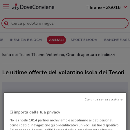
Thiene - 36016
RE
INFANZIA E GIOCHI
ANIMALI
SPORT E MODA
BANCHE E ASS
Isola dei Tesori Thiene: Volantino, Orari di apertura e Indirizzi
Le ultime offerte del volantino Isola dei Tesori
Continua senza accettare
Ci importa della tua privacy
Noi e i nostri
1014
partner archiviamo e accediamo ai dati personali,
come i dati di navigazione gli o identificatori univoci, sul tuo dispositivo.
Selezionando Accetto, abiliti le tecnologie di tracciamento affinché