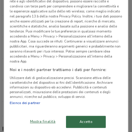
Via Marosticana 356 Dueville
rete e agli identificativi del dispositivo, possono essere raccolte e
condivisi con terze parti per comprendere e migliorare la connettività e
9.7 km
CHIUSO
le esperienze applicative sulle delle reti wireless, come meglio indicato
nel paragrafo 13.b della nostra Privacy Policy. Inoltre, i tuoi dati possono
anche essere utilizzati per la creazione di report, ricerche di mercato,
Via Brigata Sassari 18 Marostica
scientifiche e statistiche, analisi basate sulla posizione e analisi delle
13.1 km
CHIUSO
tendenze. Puoi modificare le tue preferenze in qualsiasi momento
accedendo a Menu > Privacy > Personalizzazione all'interno della
nostra App. Cosa succede se rifiuti: Continuerai a visualizzare annunci
Via Pigafetta 39/B-C Cornedo Vicentino
pubblicitari, ma riguarderanno argomenti generici e probabilmente non
16.4 km
CHIUSO
saranno rilevanti per i tuoi interessi. Potrai sempre cambiare idea
accedendo a Menu > Privacy > Personalizzazione all'interno della
nostra App.
Via Lanza 24/26 Vicenza
Noi e i nostri partner trattiamo i dati per fornire:
18.6 km
CHIUSO
Utilizzare dati di geolocalizzazione precisi. Scansione attiva delle
caratteristiche del dispositivo ai fini dell’identificazione. Archiviare
Via Guglielmo Marconi, 91 Fontaniva
informazioni su dispositivo e/o accedervi. Pubblicità e contenuti
personalizzati, misurazione delle prestazioni dei contenuti e degli
22.2 km
CHIUSO
annunci, ricerche sul pubblico, sviluppo di servizi.
Elenco dei partner
Tutti i negozi Isola dei Tesori
Mostra finalità
Accetto
Isola dei Tesori - volantino, offerte e orari