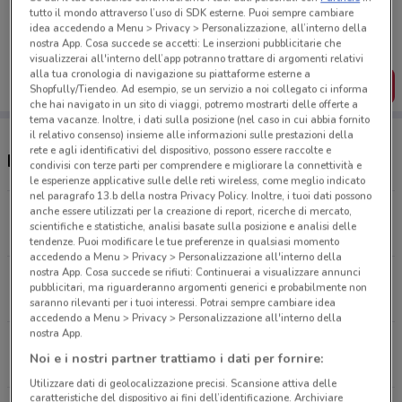
Porta DoveConviene sempre con te!
tutto il mondo attraverso l’uso di SDK esterne. Puoi sempre cambiare
Puoi trovare le migliori offerte dei negozi vicino a te,
idea accedendo a Menu > Privacy > Personalizzazione, all’interno della
salvarle e creare la tua lista del risparmio, comodamente
nostra App. Cosa succede se accetti: Le inserzioni pubblicitarie che
dal tuo cellulare.
visualizzerai all'interno dell’app potranno trattare di argomenti relativi
alla tua cronologia di navigazione su piattaforme esterne a
SCARICA L’APP
Shopfully/Tiendeo. Ad esempio, se un servizio a noi collegato ci informa
che hai navigato in un sito di viaggi, potremo mostrarti delle offerte a
tema vacanze. Inoltre, i dati sulla posizione (nel caso in cui abbia fornito
il relativo consenso) insieme alle informazioni sulle prestazioni della
rete e agli identificativi del dispositivo, possono essere raccolte e
Negozi Ferplast a Thiene
condivisi con terze parti per comprendere e migliorare la connettività e
le esperienze applicative sulle delle reti wireless, come meglio indicato
nel paragrafo 13.b della nostra Privacy Policy. Inoltre, i tuoi dati possono
anche essere utilizzati per la creazione di report, ricerche di mercato,
VIA VIVARO, 35 Zugliano
scientifiche e statistiche, analisi basate sulla posizione e analisi delle
2.1 km
tendenze. Puoi modificare le tue preferenze in qualsiasi momento
accedendo a Menu > Privacy > Personalizzazione all'interno della
nostra App. Cosa succede se rifiuti: Continuerai a visualizzare annunci
VIA DEL LAVORO, 2 Malo
pubblicitari, ma riguarderanno argomenti generici e probabilmente non
5.2 km
saranno rilevanti per i tuoi interessi. Potrai sempre cambiare idea
accedendo a Menu > Privacy > Personalizzazione all'interno della
nostra App.
VIA LAGO DI GARDA, 6 Schio
Noi e i nostri partner trattiamo i dati per fornire:
7.7 km
Utilizzare dati di geolocalizzazione precisi. Scansione attiva delle
caratteristiche del dispositivo ai fini dell’identificazione. Archiviare