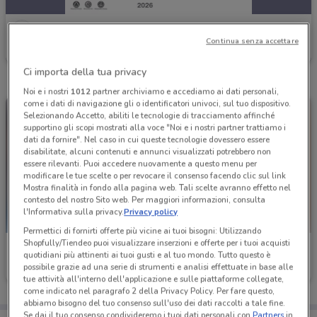
Ferplast
Continua senza accettare
Scade il 31/12
2.1 km
Ci importa della tua privacy
Noi e i nostri
1012
partner archiviamo e accediamo ai dati personali,
come i dati di navigazione gli o identificatori univoci, sul tuo dispositivo.
Selezionando Accetto, abiliti le tecnologie di tracciamento affinché
supportino gli scopi mostrati alla voce "Noi e i nostri partner trattiamo i
dati da fornire". Nel caso in cui queste tecnologie dovessero essere
disabilitate, alcuni contenuti e annunci visualizzati potrebbero non
essere rilevanti. Puoi accedere nuovamente a questo menu per
modificare le tue scelte o per revocare il consenso facendo clic sul link
Mostra finalità in fondo alla pagina web. Tali scelte avranno effetto nel
contesto del nostro Sito web. Per maggiori informazioni, consulta
l'Informativa sulla privacy.
Privacy policy
Permettici di fornirti offerte più vicine ai tuoi bisogni: Utilizzando
Shopfully/Tiendeo puoi visualizzare inserzioni e offerte per i tuoi acquisti
Ferplast
Ferplast
quotidiani più attinenti ai tuoi gusti e al tuo mondo. Tutto questo è
possibile grazie ad una serie di strumenti e analisi effettuate in base alle
Scade il 31/12
2.1 km
Scade il 31/12
2.1 km
tue attività all'interno dell'applicazione e sulle piattaforme collegate,
come indicato nel paragrafo 2 della Privacy Policy. Per fare questo,
abbiamo bisogno del tuo consenso sull'uso dei dati raccolti a tale fine.
Se dai il tuo consenso condivideremo i tuoi dati personali con
Partners
in