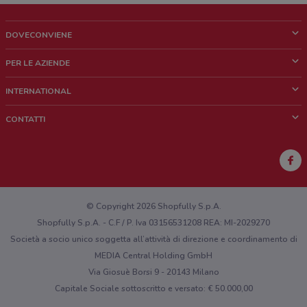
DOVECONVIENE
Cos'è DoveConviene
PER LE AZIENDE
Chi siamo
Cosa facciamo
INTERNATIONAL
News e media
Richieste commerciali e marketing
Brazil
CONTATTI
Lavora con noi
Mexico
Segnalazione punto vendita
France
Segnalazione Volantino
Australia
Hai un malfunzionamento sul web o sull'app?
New Zealand
© Copyright 2026 Shopfully S.p.A.
Shopfully S.p.A. - C.F / P. Iva 03156531208 REA: MI-2029270
Società a socio unico soggetta all’attività di direzione e coordinamento di
MEDIA Central Holding GmbH
Via Giosuè Borsi 9 - 20143 Milano
Capitale Sociale sottoscritto e versato: € 50.000,00