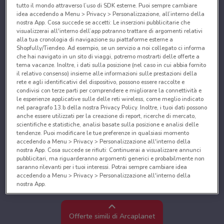
tutto il mondo attraverso l’uso di SDK esterne. Puoi sempre cambiare
idea accedendo a Menu > Privacy > Personalizzazione, all’interno della
nostra App. Cosa succede se accetti: Le inserzioni pubblicitarie che
visualizzerai all'interno dell’app potranno trattare di argomenti relativi
alla tua cronologia di navigazione su piattaforme esterne a
Shopfully/Tiendeo. Ad esempio, se un servizio a noi collegato ci informa
che hai navigato in un sito di viaggi, potremo mostrarti delle offerte a
tema vacanze. Inoltre, i dati sulla posizione (nel caso in cui abbia fornito
il relativo consenso) insieme alle informazioni sulle prestazioni della
rete e agli identificativi del dispositivo, possono essere raccolte e
condivisi con terze parti per comprendere e migliorare la connettività e
le esperienze applicative sulle delle reti wireless, come meglio indicato
nel paragrafo 13.b della nostra Privacy Policy. Inoltre, i tuoi dati possono
anche essere utilizzati per la creazione di report, ricerche di mercato,
scientifiche e statistiche, analisi basate sulla posizione e analisi delle
tendenze. Puoi modificare le tue preferenze in qualsiasi momento
accedendo a Menu > Privacy > Personalizzazione all'interno della
nostra App. Cosa succede se rifiuti: Continuerai a visualizzare annunci
pubblicitari, ma riguarderanno argomenti generici e probabilmente non
saranno rilevanti per i tuoi interessi. Potrai sempre cambiare idea
accedendo a Menu > Privacy > Personalizzazione all'interno della
nostra App.
Noi e i nostri partner trattiamo i dati per fornire:
Utilizzare dati di geolocalizzazione precisi. Scansione attiva delle
Offerte simili di Arcaplanet
caratteristiche del dispositivo ai fini dell’identificazione. Archiviare