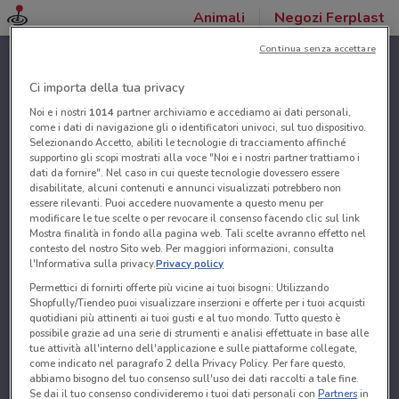
Animali
Negozi Ferplast
Continua senza accettare
Ci importa della tua privacy
Noi e i nostri
1014
partner archiviamo e accediamo ai dati personali,
come i dati di navigazione gli o identificatori univoci, sul tuo dispositivo.
Selezionando Accetto, abiliti le tecnologie di tracciamento affinché
supportino gli scopi mostrati alla voce "Noi e i nostri partner trattiamo i
dati da fornire". Nel caso in cui queste tecnologie dovessero essere
disabilitate, alcuni contenuti e annunci visualizzati potrebbero non
essere rilevanti. Puoi accedere nuovamente a questo menu per
modificare le tue scelte o per revocare il consenso facendo clic sul link
Mostra finalità in fondo alla pagina web. Tali scelte avranno effetto nel
contesto del nostro Sito web. Per maggiori informazioni, consulta
l'Informativa sulla privacy.
Privacy policy
Permettici di fornirti offerte più vicine ai tuoi bisogni: Utilizzando
Shopfully/Tiendeo puoi visualizzare inserzioni e offerte per i tuoi acquisti
quotidiani più attinenti ai tuoi gusti e al tuo mondo. Tutto questo è
possibile grazie ad una serie di strumenti e analisi effettuate in base alle
tue attività all'interno dell'applicazione e sulle piattaforme collegate,
come indicato nel paragrafo 2 della Privacy Policy. Per fare questo,
abbiamo bisogno del tuo consenso sull'uso dei dati raccolti a tale fine.
Se dai il tuo consenso condivideremo i tuoi dati personali con
Partners
in