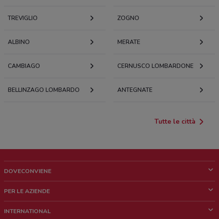
TREVIGLIO
ZOGNO
ALBINO
MERATE
CAMBIAGO
CERNUSCO LOMBARDONE
BELLINZAGO LOMBARDO
ANTEGNATE
Tutte le città
DOVECONVIENE
Cos'è DoveConviene
PER LE AZIENDE
Chi siamo
Cosa facciamo
INTERNATIONAL
News e media