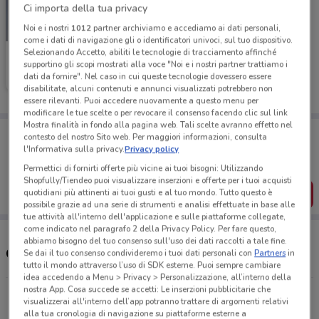
Ci importa della tua privacy
Noi e i nostri
1012
partner archiviamo e accediamo ai dati personali,
-3 GIORNI
come i dati di navigazione gli o identificatori univoci, sul tuo dispositivo.
Selezionando Accetto, abiliti le tecnologie di tracciamento affinché
Unieuro
supportino gli scopi mostrati alla voce "Noi e i nostri partner trattiamo i
dati da fornire". Nel caso in cui queste tecnologie dovessero essere
Scade domenica
3.6 km
disabilitate, alcuni contenuti e annunci visualizzati potrebbero non
essere rilevanti. Puoi accedere nuovamente a questo menu per
modificare le tue scelte o per revocare il consenso facendo clic sul link
Mostra finalità in fondo alla pagina web. Tali scelte avranno effetto nel
Porta DoveConviene sempre con te!
contesto del nostro Sito web. Per maggiori informazioni, consulta
Puoi trovare le migliori offerte dei negozi vicino a te,
l'Informativa sulla privacy.
Privacy policy
salvarle e creare la tua lista del risparmio, comodamente
dal tuo cellulare.
Permettici di fornirti offerte più vicine ai tuoi bisogni: Utilizzando
Shopfully/Tiendeo puoi visualizzare inserzioni e offerte per i tuoi acquisti
SCARICA L’APP
quotidiani più attinenti ai tuoi gusti e al tuo mondo. Tutto questo è
possibile grazie ad una serie di strumenti e analisi effettuate in base alle
tue attività all'interno dell'applicazione e sulle piattaforme collegate,
come indicato nel paragrafo 2 della Privacy Policy. Per fare questo,
abbiamo bisogno del tuo consenso sull'uso dei dati raccolti a tale fine.
Orari e Indirizzi Unieuro
Se dai il tuo consenso condivideremo i tuoi dati personali con
Partners
in
tutto il mondo attraverso l’uso di SDK esterne. Puoi sempre cambiare
idea accedendo a Menu > Privacy > Personalizzazione, all’interno della
nostra App. Cosa succede se accetti: Le inserzioni pubblicitarie che
Via Portico, 71 Orio Al Serio
visualizzerai all'interno dell’app potranno trattare di argomenti relativi
3.6 km
APERTO
alla tua cronologia di navigazione su piattaforme esterne a