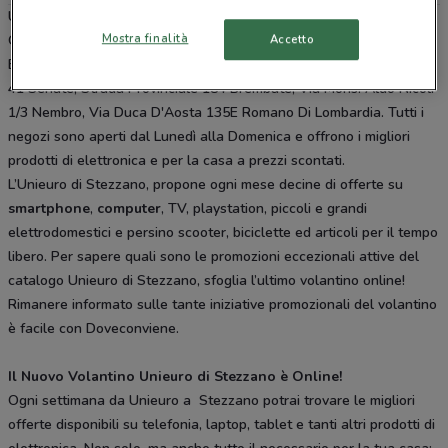
Unieuro è presente in vari punti della città: lo trovi in Via Portico 71
Mostra finalità
Accetto
Orio Al Serio, Via Enrico Fermi 1 Curno, Via Xx Settembre 14-16
Bergamo, Via Pinamonte Da Brembate 4 Bergamo, Via Brusaporto
41 Seriate, Strada Provinciale 184 Brembate, Via Mons. Aldo Nicoli
1/3 Nembro, Via Duca D'Aosta 135E Romano Di Lombardia. Tutti i
negozi sono aperti dal Lunedì alla Domenica e offrono i migliori
prodotti di elettronica e per la casa a prezzi scontati.
L’Unieuro di Stezzano, propone ogni mese decine di offerte su
smartphone
,
computer
, TV, playstation, piccoli e grandi
elettrodomestici e persino scooter, biciclette ed articoli per il tempo
libero. Per sapere quali sono le promozioni eccezionali attive del
catalogo Unieuro di Stezzano, sfoglia l’ultimo volantino online!
Rimanere informato sulle tante iniziative promozionali del volantino
è facile con Doveconviene.
Il Nuovo Volantino Unieuro di Stezzano è Online!
Ogni settimana da Unieuro a Stezzano potrai trovare le migliori
offerte disponibili su telefonia, laptop, tablet e tanti altri prodotti di