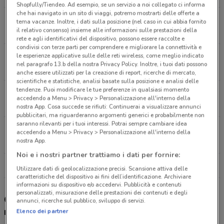
Shopfully/Tiendeo. Ad esempio, se un servizio a noi collegato ci informa
che hai navigato in un sito di viaggi, potremo mostrarti delle offerte a
Via Enrico Fermi, 1 Curno
tema vacanze. Inoltre, i dati sulla posizione (nel caso in cui abbia fornito
il relativo consenso) insieme alle informazioni sulle prestazioni della
4.8 km
APERTO
rete e agli identificativi del dispositivo, possono essere raccolte e
condivisi con terze parti per comprendere e migliorare la connettività e
Via Xx Settembre, 14-16 Bergamo
le esperienze applicative sulle delle reti wireless, come meglio indicato
nel paragrafo 13.b della nostra Privacy Policy. Inoltre, i tuoi dati possono
4.8 km
CHIUSO
anche essere utilizzati per la creazione di report, ricerche di mercato,
scientifiche e statistiche, analisi basate sulla posizione e analisi delle
tendenze. Puoi modificare le tue preferenze in qualsiasi momento
Via Pinamonte Da Brembate 4 Bergamo
accedendo a Menu > Privacy > Personalizzazione all'interno della
5.3 km
APERTO
nostra App. Cosa succede se rifiuti: Continuerai a visualizzare annunci
pubblicitari, ma riguarderanno argomenti generici e probabilmente non
saranno rilevanti per i tuoi interessi. Potrai sempre cambiare idea
Via Brusaporto, 41 Seriate
accedendo a Menu > Privacy > Personalizzazione all'interno della
7.9 km
APERTO
nostra App.
Noi e i nostri partner trattiamo i dati per fornire:
Tutti i negozi Unieuro
Utilizzare dati di geolocalizzazione precisi. Scansione attiva delle
caratteristiche del dispositivo ai fini dell’identificazione. Archiviare
informazioni su dispositivo e/o accedervi. Pubblicità e contenuti
personalizzati, misurazione delle prestazioni dei contenuti e degli
Gli sconti del nuovo volantino Unieuro e i
annunci, ricerche sul pubblico, sviluppo di servizi.
negozi
Elenco dei partner