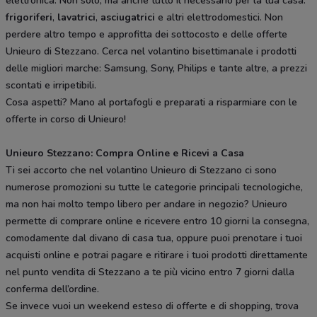
elettronica. Non solo, ma anche tutto il necessario per la tua casa:
frigoriferi
,
lavatrici
,
asciugatrici
e altri elettrodomestici. Non
perdere altro tempo e approfitta dei sottocosto e delle offerte
Unieuro di Stezzano. Cerca nel volantino bisettimanale i prodotti
delle migliori marche: Samsung, Sony, Philips e tante altre, a prezzi
scontati e irripetibili.
Cosa aspetti? Mano al portafogli e preparati a risparmiare con le
offerte in corso di Unieuro!
Unieuro Stezzano: Compra Online e Ricevi a Casa
Ti sei accorto che nel volantino Unieuro di Stezzano ci sono
numerose promozioni su tutte le categorie principali tecnologiche,
ma non hai molto tempo libero per andare in negozio? Unieuro
permette di comprare online e ricevere entro 10 giorni la consegna,
comodamente dal divano di casa tua, oppure puoi prenotare i tuoi
acquisti online e potrai pagare e ritirare i tuoi prodotti direttamente
nel punto vendita di Stezzano a te più vicino entro 7 giorni dalla
conferma dell’ordine.
Se invece vuoi un weekend esteso di offerte e di shopping, trova