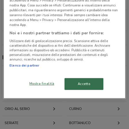
accedendo a Menu > Privacy > Personalizzazione all'interno della
6.4 km
CHIUSO
nostra App. Cosa succede se rifiuti: Continuerai a visualizzare annunci
pubblicitari, ma riguarderanno argomenti generici e probabilmente non
saranno rilevanti per i tuoi interessi. Potrai sempre cambiare idea
Via Xxv Aprile, 14 Brembate Di Sopra
accedendo a Menu > Privacy > Personalizzazione all'interno della
9.1 km
CHIUSO
nostra App.
Noi e i nostri partner trattiamo i dati per fornire:
Tutti i negozi PiùMe
Utilizzare dati di geolocalizzazione precisi. Scansione attiva delle
caratteristiche del dispositivo ai fini dell’identificazione. Archiviare
informazioni su dispositivo e/o accedervi. Pubblicità e contenuti
personalizzati, misurazione delle prestazioni dei contenuti e degli
PiùMe, offerte e negozi
annunci, ricerche sul pubblico, sviluppo di servizi.
Elenco dei partner
Offerte volantini e cataloghi per città nelle vicinanze
Mostra finalità
Accetto
STEZZANO
BERGAMO
ORIO AL SERIO
CURNO
SERIATE
BOTTANUCO