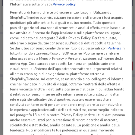
l'Informativa sulla privacy.
Privacy policy
PiùMe
Permettici di fornirti offerte più vicine ai tuoi bisogni: Utilizzando
Shopfully/Tiendeo puoi visualizzare inserzioni e offerte per i tuoi acquisti
Scade il 23/08
5.3 km
quotidiani più attinenti ai tuoi gusti e al tuo mondo. Tutto questo è
possibile grazie ad una serie di strumenti e analisi effettuate in base alle
tue attività all'interno dell'applicazione e sulle piattaforme collegate,
come indicato nel paragrafo 2 della Privacy Policy. Per fare questo,
Porta DoveConviene sempre con te!
abbiamo bisogno del tuo consenso sull'uso dei dati raccolti a tale fine.
Puoi trovare le migliori offerte dei negozi vicino a te,
Se dai il tuo consenso condivideremo i tuoi dati personali con
Partners
in
salvarle e creare la tua lista del risparmio, comodamente
tutto il mondo attraverso l’uso di SDK esterne. Puoi sempre cambiare
dal tuo cellulare.
idea accedendo a Menu > Privacy > Personalizzazione, all’interno della
nostra App. Cosa succede se accetti: Le inserzioni pubblicitarie che
SCARICA L’APP
visualizzerai all'interno dell’app potranno trattare di argomenti relativi
alla tua cronologia di navigazione su piattaforme esterne a
Shopfully/Tiendeo. Ad esempio, se un servizio a noi collegato ci informa
che hai navigato in un sito di viaggi, potremo mostrarti delle offerte a
tema vacanze. Inoltre, i dati sulla posizione (nel caso in cui abbia fornito
Negozi PiùMe a Stezzano
il relativo consenso) insieme alle informazioni sulle prestazioni della
rete e agli identificativi del dispositivo, possono essere raccolte e
condivisi con terze parti per comprendere e migliorare la connettività e
Via A.Locatelli, 14 Bergamo
le esperienze applicative sulle delle reti wireless, come meglio indicato
nel paragrafo 13.b della nostra Privacy Policy. Inoltre, i tuoi dati possono
5.3 km
CHIUSO
anche essere utilizzati per la creazione di report, ricerche di mercato,
scientifiche e statistiche, analisi basate sulla posizione e analisi delle
Via Borgo S.Caterina, 65 Bergamo
tendenze. Puoi modificare le tue preferenze in qualsiasi momento