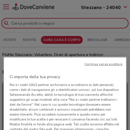
Stezzano - 24040
ESTATE
NOVITÀ
CURA CASA E CORPO
BRICOLAGE
ARREDA
PiùMe Stezzano: Volantino, Orari di apertura e Indirizzi
Continua senza accettare
Ultime offerte del volantino PiùMe
Ci importa della tua privacy
Noi e i nostri
1012
partner archiviamo e accediamo ai dati personali,
come i dati di navigazione gli o identificatori univoci, sul tuo dispositivo.
Selezionando Accetto, abiliti le tecnologie di tracciamento affinché
supportino gli scopi mostrati alla voce "Noi e i nostri partner trattiamo i
dati da fornire". Nel caso in cui queste tecnologie dovessero essere
disabilitate, alcuni contenuti e annunci visualizzati potrebbero non
essere rilevanti. Puoi accedere nuovamente a questo menu per
modificare le tue scelte o per revocare il consenso facendo clic sul link
Mostra finalità in fondo alla pagina web. Tali scelte avranno effetto nel
contesto del nostro Sito web. Per maggiori informazioni, consulta