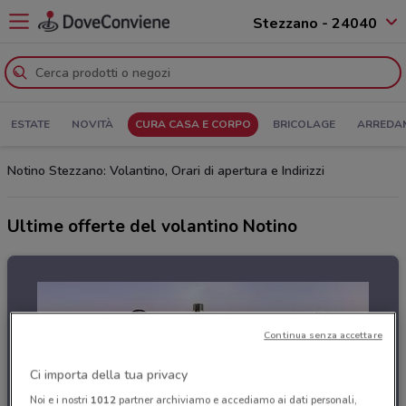
Stezzano - 24040
ESTATE
NOVITÀ
CURA CASA E CORPO
BRICOLAGE
ARREDA
Notino Stezzano: Volantino, Orari di apertura e Indirizzi
Ultime offerte del volantino Notino
Continua senza accettare
Ci importa della tua privacy
Noi e i nostri
1012
partner archiviamo e accediamo ai dati personali,