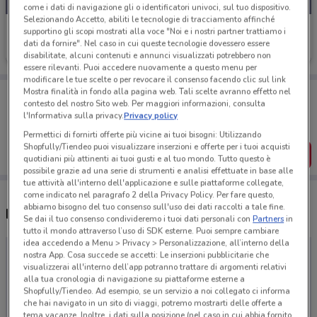
come i dati di navigazione gli o identificatori univoci, sul tuo dispositivo.
Selezionando Accetto, abiliti le tecnologie di tracciamento affinché
Notino
supportino gli scopi mostrati alla voce "Noi e i nostri partner trattiamo i
dati da fornire". Nel caso in cui queste tecnologie dovessero essere
Scade il 03/09
disabilitate, alcuni contenuti e annunci visualizzati potrebbero non
essere rilevanti. Puoi accedere nuovamente a questo menu per
modificare le tue scelte o per revocare il consenso facendo clic sul link
Porta DoveConviene sempre con te!
Mostra finalità in fondo alla pagina web. Tali scelte avranno effetto nel
contesto del nostro Sito web. Per maggiori informazioni, consulta
Puoi trovare le migliori offerte dei negozi vicino a te,
l'Informativa sulla privacy.
Privacy policy
salvarle e creare la tua lista del risparmio, comodamente
dal tuo cellulare.
Permettici di fornirti offerte più vicine ai tuoi bisogni: Utilizzando
Shopfully/Tiendeo puoi visualizzare inserzioni e offerte per i tuoi acquisti
SCARICA L’APP
quotidiani più attinenti ai tuoi gusti e al tuo mondo. Tutto questo è
possibile grazie ad una serie di strumenti e analisi effettuate in base alle
tue attività all'interno dell'applicazione e sulle piattaforme collegate,
come indicato nel paragrafo 2 della Privacy Policy. Per fare questo,
abbiamo bisogno del tuo consenso sull'uso dei dati raccolti a tale fine.
Negozi Notino a Stezzano
Se dai il tuo consenso condivideremo i tuoi dati personali con
Partners
in
tutto il mondo attraverso l’uso di SDK esterne. Puoi sempre cambiare
idea accedendo a Menu > Privacy > Personalizzazione, all’interno della
nostra App. Cosa succede se accetti: Le inserzioni pubblicitarie che
visualizzerai all'interno dell’app potranno trattare di argomenti relativi
alla tua cronologia di navigazione su piattaforme esterne a
Shopfully/Tiendeo. Ad esempio, se un servizio a noi collegato ci informa
che hai navigato in un sito di viaggi, potremo mostrarti delle offerte a
tema vacanze. Inoltre, i dati sulla posizione (nel caso in cui abbia fornito