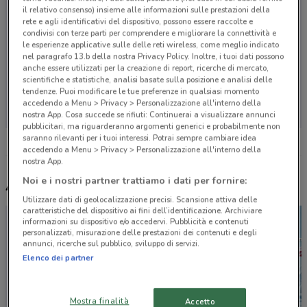
il relativo consenso) insieme alle informazioni sulle prestazioni della
rete e agli identificativi del dispositivo, possono essere raccolte e
condivisi con terze parti per comprendere e migliorare la connettività e
le esperienze applicative sulle delle reti wireless, come meglio indicato
nel paragrafo 13.b della nostra Privacy Policy. Inoltre, i tuoi dati possono
anche essere utilizzati per la creazione di report, ricerche di mercato,
scientifiche e statistiche, analisi basate sulla posizione e analisi delle
Non ci sono negozi nelle vicinanze
tendenze. Puoi modificare le tue preferenze in qualsiasi momento
accedendo a Menu > Privacy > Personalizzazione all'interno della
nostra App. Cosa succede se rifiuti: Continuerai a visualizzare annunci
pubblicitari, ma riguarderanno argomenti generici e probabilmente non
saranno rilevanti per i tuoi interessi. Potrai sempre cambiare idea
accedendo a Menu > Privacy > Personalizzazione all'interno della
nostra App.
Noi e i nostri partner trattiamo i dati per fornire:
Altri volantini nelle vicinanze
Utilizzare dati di geolocalizzazione precisi. Scansione attiva delle
caratteristiche del dispositivo ai fini dell’identificazione. Archiviare
informazioni su dispositivo e/o accedervi. Pubblicità e contenuti
personalizzati, misurazione delle prestazioni dei contenuti e degli
annunci, ricerche sul pubblico, sviluppo di servizi.
Elenco dei partner
Mostra finalità
Accetto