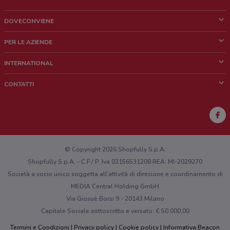
DOVECONVIENE
Cos'è DoveConviene
PER LE AZIENDE
Chi siamo
Cosa facciamo
INTERNATIONAL
News e media
Richieste commerciali e marketing
Brazil
CONTATTI
Lavora con noi
Mexico
Segnalazione punto vendita
France
Segnalazione Volantino
Australia
Hai un malfunzionamento sul web o sull'app?
New Zealand
© Copyright 2026 Shopfully S.p.A.
Shopfully S.p.A. - C.F / P. Iva 03156531208 REA: MI-2029270
Società a socio unico soggetta all’attività di direzione e coordinamento di
MEDIA Central Holding GmbH
Via Giosuè Borsi 9 - 20143 Milano
Capitale Sociale sottoscritto e versato: € 50.000,00
Termini e Condizioni
Privacy policy
Cookie policy
Informativa Beacon