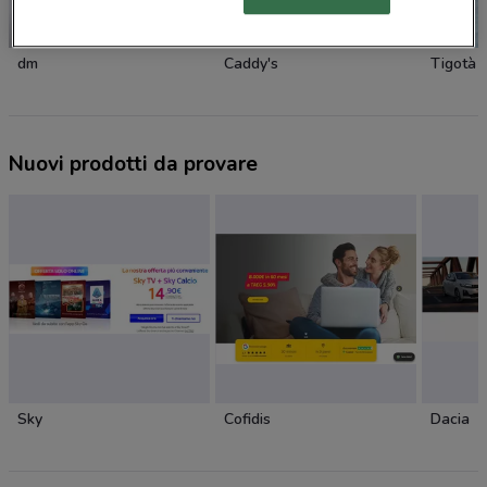
NUOVO
dm
Caddy's
Tigotà
Nuovi prodotti da provare
Sky
Cofidis
Dacia