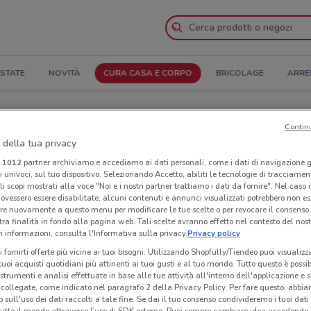
STATE
NOVITÀ
CURA CASA E CORPO
BRICOLAGE
ARRE
i apertura e Indirizzi
Contin
 della tua privacy
Negozi Milano Home a Stezzano
i
1012
partner archiviamo e accediamo ai dati personali, come i dati di navigazione g
ri univoci, sul tuo dispositivo. Selezionando Accetto, abiliti le tecnologie di tracciame
li scopi mostrati alla voce "Noi e i nostri partner trattiamo i dati da fornire". Nel caso 
ome
Neg
ovessero essere disabilitate, alcuni contenuti e annunci visualizzati potrebbero non ess
re nuovamente a questo menu per modificare le tue scelte o per revocare il consenso
tra finalità in fondo alla pagina web. Tali scelte avranno effetto nel contesto del nost
 informazioni, consulta l'Informativa sulla privacy.
Privacy policy
i fornirti offerte più vicine ai tuoi bisogni: Utilizzando Shopfully/Tiendeo puoi visualizz
i tuoi acquisti quotidiani più attinenti ai tuoi gusti e al tuo mondo. Tutto questo è possi
 strumenti e analisi effettuate in base alle tue attività all'interno dell'applicazione e 
collegate, come indicato nel paragrafo 2 della Privacy Policy. Per fare questo, abbi
 sull'uso dei dati raccolti a tale fine. Se dai il tuo consenso condivideremo i tuoi dati
tutto il mondo attraverso l’uso di SDK esterne. Puoi sempre cambiare idea accedend