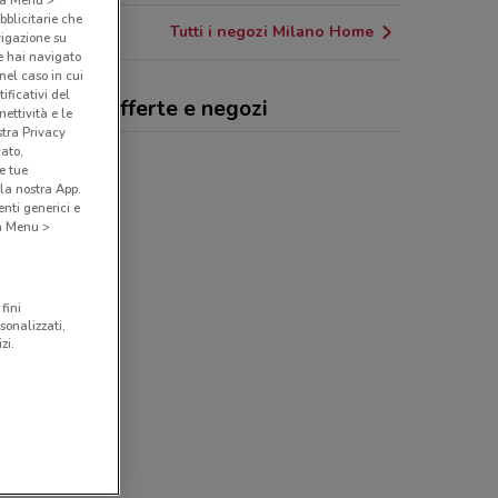
bblicitarie che
Tutti i negozi Milano Home
vigazione su
e hai navigato
(nel caso in cui
ificativi del
ano Home, offerte e negozi
ettività e le
stra Privacy
cato,
e tue
la nostra App.
nti generici e
 a Menu >
fini
sonalizzati,
zi.