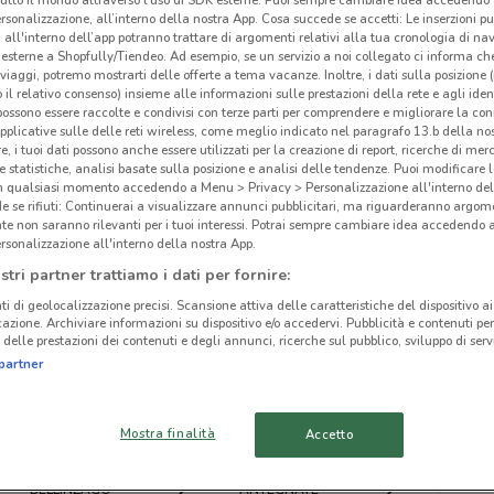
rsonalizzazione, all’interno della nostra App. Cosa succede se accetti: Le inserzioni pu
i all'interno dell’app potranno trattare di argomenti relativi alla tua cronologia di na
esterne a Shopfully/Tiendeo. Ad esempio, se un servizio a noi collegato ci informa ch
i viaggi, potremo mostrarti delle offerte a tema vacanze. Inoltre, i dati sulla posizione 
o il relativo consenso) insieme alle informazioni sulle prestazioni della rete e agli ident
Mil
 possono essere raccolte e condivisi con terze parti per comprendere e migliorare la conn
ato volantini nella tua zona. Riprova più tardi.
pplicative sulle delle reti wireless, come meglio indicato nel paragrafo 13.b della no
re, i tuoi dati possono anche essere utilizzati per la creazione di report, ricerche di mer
 e statistiche, analisi basate sulla posizione e analisi delle tendenze. Puoi modificare l
in qualsiasi momento accedendo a Menu > Privacy > Personalizzazione all'interno del
 se rifiuti: Continuerai a visualizzare annunci pubblicitari, ma riguarderanno argome
te non saranno rilevanti per i tuoi interessi. Potrai sempre cambiare idea accedendo
rsonalizzazione all'interno della nostra App.
cinanze
stri partner trattiamo i dati per fornire:
ti di geolocalizzazione precisi. Scansione attiva delle caratteristiche del dispositivo ai 
icazione. Archiviare informazioni su dispositivo e/o accedervi. Pubblicità e contenuti per
ORIO AL SERIO
CURNO
delle prestazioni dei contenuti e degli annunci, ricerche sul pubblico, sviluppo di servi
partner
VAPRIO D’ADDA
BUSNAGO
Mostra finalità
Accetto
ALBINO
MERATE
BELLINZAGO
ANTEGNATE