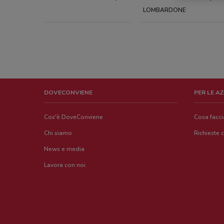
LOMBARDONE
DOVECONVIENE
PER LE A
Cos'è DoveConviene
Cosa facc
Chi siamo
Richieste 
News e media
Lavora con noi