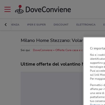
IN EVIDENZA
IPER E SUPER
DISCOUNT
ELETTRONICA
E
Milano Home Stezzano: Volantino, Orari d
Ci importa
Sei qui:
DoveConviene
Offerte Cura casa e corpo a Stezzano
Noi e i nostr
identificato
supportino g
Ultime offerte del volantino Milano H
tecnologie d
Puoi accede
sul link Mos
Per maggiori
Permettici d
offerte per 
una serie di
piattaforme 
tuo consenso
Partners
in 