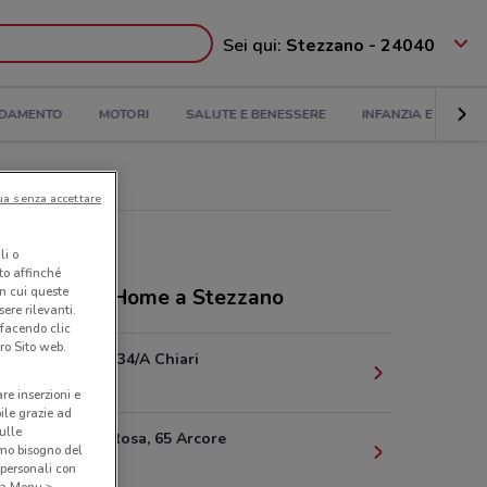
Sei qui:
Stezzano - 24040
DAMENTO
MOTORI
SALUTE E BENESSERE
INFANZIA E GIOCHI
ua senza accettare
li o
nto affinché
in cui queste
ozi Milano Home a Stezzano
ere rilevanti.
 facendo clic
ro Sito web.
Via Milano, 34/A Chiari
24.7 km
are inserzioni e
bile grazie ad
sulle
Via Monte Rosa, 65 Arcore
amo bisogno del
26.9 km
 personali con
o a Menu >