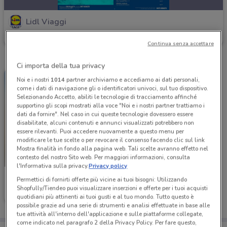
Lidl Viaggi
Scade il 06/09
Continua senza accettare
Ci importa della tua privacy
Noi e i nostri
1014
partner archiviamo e accediamo ai dati personali,
come i dati di navigazione gli o identificatori univoci, sul tuo dispositivo.
Selezionando Accetto, abiliti le tecnologie di tracciamento affinché
supportino gli scopi mostrati alla voce "Noi e i nostri partner trattiamo i
dati da fornire". Nel caso in cui queste tecnologie dovessero essere
disabilitate, alcuni contenuti e annunci visualizzati potrebbero non
essere rilevanti. Puoi accedere nuovamente a questo menu per
modificare le tue scelte o per revocare il consenso facendo clic sul link
Mostra finalità in fondo alla pagina web. Tali scelte avranno effetto nel
contesto del nostro Sito web. Per maggiori informazioni, consulta
l'Informativa sulla privacy.
Privacy policy
Lidl Viaggi
Permettici di fornirti offerte più vicine ai tuoi bisogni: Utilizzando
Shopfully/Tiendeo puoi visualizzare inserzioni e offerte per i tuoi acquisti
Scade il 31/12
quotidiani più attinenti ai tuoi gusti e al tuo mondo. Tutto questo è
possibile grazie ad una serie di strumenti e analisi effettuate in base alle
tue attività all'interno dell'applicazione e sulle piattaforme collegate,
come indicato nel paragrafo 2 della Privacy Policy. Per fare questo,