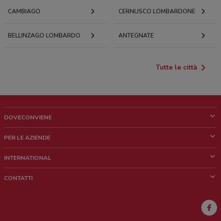
CAMBIAGO
CERNUSCO LOMBARDONE
BELLINZAGO LOMBARDO
ANTEGNATE
Tutte le città
DOVECONVIENE
Cos'è DoveConviene
PER LE AZIENDE
Chi siamo
Cosa facciamo
INTERNATIONAL
News e media
Richieste commerciali e marketing
Brazil
CONTATTI
Lavora con noi
Mexico
Segnalazione punto vendita
France
Segnalazione Volantino