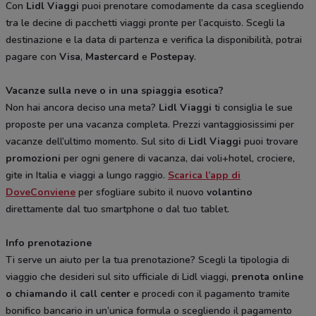
Con
Lidl Viaggi
puoi prenotare comodamente da casa scegliendo
tra le decine di pacchetti viaggi pronte per l’acquisto. Scegli la
destinazione e la data di partenza e verifica la disponibilità, potrai
pagare con
Visa
,
Mastercard
e
Postepay
.
Vacanze sulla neve o in una spiaggia esotica?
Non hai ancora deciso una meta?
Lidl Viaggi
ti consiglia le sue
proposte per una vacanza completa. Prezzi vantaggiosissimi per
vacanze dell’ultimo momento. Sul sito di
Lidl Viaggi
puoi trovare
promozioni
per ogni genere di vacanza, dai voli+hotel, crociere,
gite in Italia e viaggi a lungo raggio.
Scarica l’app di
DoveConviene
per sfogliare subito il nuovo
volantino
direttamente dal tuo smartphone o dal tuo tablet.
Info prenotazione
Ti serve un aiuto per la tua prenotazione? Scegli la tipologia di
viaggio che desideri sul sito ufficiale di Lidl viaggi,
prenota online
o chiamando il call center
e procedi con il pagamento tramite
bonifico bancario in un’unica formula o scegliendo il pagamento