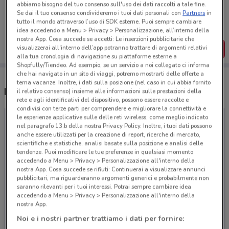
Porta DoveConviene sempre con te!
abbiamo bisogno del tuo consenso sull'uso dei dati raccolti a tale fine.
Se dai il tuo consenso condivideremo i tuoi dati personali con
Partners
in
Puoi trovare le migliori offerte dei negozi vicino a te,
salvarle e creare la tua lista del risparmio, comodamente
tutto il mondo attraverso l’uso di SDK esterne. Puoi sempre cambiare
dal tuo cellulare.
idea accedendo a Menu > Privacy > Personalizzazione, all’interno della
nostra App. Cosa succede se accetti: Le inserzioni pubblicitarie che
visualizzerai all'interno dell’app potranno trattare di argomenti relativi
SCARICA L’APP
alla tua cronologia di navigazione su piattaforme esterne a
Shopfully/Tiendeo. Ad esempio, se un servizio a noi collegato ci informa
che hai navigato in un sito di viaggi, potremo mostrarti delle offerte a
tema vacanze. Inoltre, i dati sulla posizione (nel caso in cui abbia fornito
Negozi Lidl Viaggi a Stezzano
il relativo consenso) insieme alle informazioni sulle prestazioni della
rete e agli identificativi del dispositivo, possono essere raccolte e
condivisi con terze parti per comprendere e migliorare la connettività e
le esperienze applicative sulle delle reti wireless, come meglio indicato
nel paragrafo 13.b della nostra Privacy Policy. Inoltre, i tuoi dati possono
anche essere utilizzati per la creazione di report, ricerche di mercato,
scientifiche e statistiche, analisi basate sulla posizione e analisi delle
tendenze. Puoi modificare le tue preferenze in qualsiasi momento
accedendo a Menu > Privacy > Personalizzazione all'interno della
nostra App. Cosa succede se rifiuti: Continuerai a visualizzare annunci
pubblicitari, ma riguarderanno argomenti generici e probabilmente non
saranno rilevanti per i tuoi interessi. Potrai sempre cambiare idea
accedendo a Menu > Privacy > Personalizzazione all'interno della
nostra App.
Noi e i nostri partner trattiamo i dati per fornire: