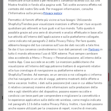
modificare le tue scelte o per revocare il consenso facendo clic sul link
Mostra finalità in fondo alla pagina web. Tali scelte avranno effetto nel
contesto del nostro Sito web. Per maggiori informazioni, consulta
l'Informativa sulla privacy.
Privacy policy
Ci dispiace, al momento non abbiamo pubblicato
Permettici di fornirti offerte più vicine ai tuoi bisogni: Utilizzando
Shopfully/Tiendeo puoi visualizzare inserzioni e offerte per i tuoi acquisti
volantini nella tua zona. Riprova più tardi.
quotidiani più attinenti ai tuoi gusti e al tuo mondo. Tutto questo è
possibile grazie ad una serie di strumenti e analisi effettuate in base alle
tue attività all'interno dell'applicazione e sulle piattaforme collegate,
come indicato nel paragrafo 2 della Privacy Policy. Per fare questo,
abbiamo bisogno del tuo consenso sull'uso dei dati raccolti a tale fine.
Se dai il tuo consenso condivideremo i tuoi dati personali con
Partners
in
tutto il mondo attraverso l’uso di SDK esterne. Puoi sempre cambiare
Porta DoveConviene sempre con te!
idea accedendo a Menu > Privacy > Personalizzazione, all’interno della
Puoi trovare le migliori offerte dei negozi vicino a te,
nostra App. Cosa succede se accetti: Le inserzioni pubblicitarie che
salvarle e creare la tua lista del risparmio, comodamente
visualizzerai all'interno dell’app potranno trattare di argomenti relativi
dal tuo cellulare.
alla tua cronologia di navigazione su piattaforme esterne a
Shopfully/Tiendeo. Ad esempio, se un servizio a noi collegato ci informa
SCARICA L’APP
che hai navigato in un sito di viaggi, potremo mostrarti delle offerte a
tema vacanze. Inoltre, i dati sulla posizione (nel caso in cui abbia fornito
il relativo consenso) insieme alle informazioni sulle prestazioni della
rete e agli identificativi del dispositivo, possono essere raccolte e
condivisi con terze parti per comprendere e migliorare la connettività e
Negozi Lenovo a Stezzano
le esperienze applicative sulle delle reti wireless, come meglio indicato
nel paragrafo 13.b della nostra Privacy Policy. Inoltre, i tuoi dati possono
anche essere utilizzati per la creazione di report, ricerche di mercato,