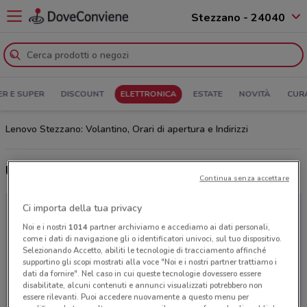
Stezzano - 24040
ER E SUPER
DISCOUNT
ELETTRONICA
ESTATE
NOVITÀ
CUR
Lenovo Stezzano: Volantino, Orari di apertura e Indirizzi
Ultime offerte del volantino Lenovo
Continua senza accettare
Ci importa della tua privacy
Noi e i nostri
1014
partner archiviamo e accediamo ai dati personali,
come i dati di navigazione gli o identificatori univoci, sul tuo dispositivo.
Selezionando Accetto, abiliti le tecnologie di tracciamento affinché
supportino gli scopi mostrati alla voce "Noi e i nostri partner trattiamo i
dati da fornire". Nel caso in cui queste tecnologie dovessero essere
disabilitate, alcuni contenuti e annunci visualizzati potrebbero non
essere rilevanti. Puoi accedere nuovamente a questo menu per