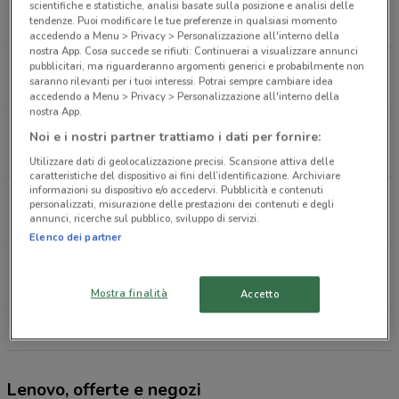
Via Guzzanica Stezzano
scientifiche e statistiche, analisi basate sulla posizione e analisi delle
tendenze. Puoi modificare le tue preferenze in qualsiasi momento
1.7 km
CHIUSO
accedendo a Menu > Privacy > Personalizzazione all'interno della
nostra App. Cosa succede se rifiuti: Continuerai a visualizzare annunci
pubblicitari, ma riguarderanno argomenti generici e probabilmente non
Via Roggia Serio Grande, 14 Dalmine
saranno rilevanti per i tuoi interessi. Potrai sempre cambiare idea
2.3 km
CHIUSO
accedendo a Menu > Privacy > Personalizzazione all'interno della
nostra App.
Via Provinciale, 29/A Dalmine
Noi e i nostri partner trattiamo i dati per fornire:
3 km
CHIUSO
Utilizzare dati di geolocalizzazione precisi. Scansione attiva delle
caratteristiche del dispositivo ai fini dell’identificazione. Archiviare
informazioni su dispositivo e/o accedervi. Pubblicità e contenuti
Via Portico, 71 Orio Al Serio
personalizzati, misurazione delle prestazioni dei contenuti e degli
annunci, ricerche sul pubblico, sviluppo di servizi.
3.5 km
CHIUSO
Elenco dei partner
Via Portico, 71 Orio Al Serio
3.6 km
CHIUSO
Mostra finalità
Accetto
Tutti i negozi Lenovo
Lenovo, offerte e negozi