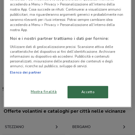
Viale Antonio Locatelli, 30 Almè
accedendo a Menu > Privacy > Personalizzazione all'interno della
10 km
nostra App. Cosa succede se rifiuti: Continuerai a visualizzare annunci
pubblicitari, ma riguarderanno argomenti generici e probabilmente non
saranno rilevanti per i tuoi interessi. Potrai sempre cambiare idea
Via Brianza, 2 Bellusco
accedendo a Menu > Privacy > Personalizzazione all'interno della
19.1 km
nostra App.
Noi e i nostri partner trattiamo i dati per fornire:
Via Dante Alighieri, 3 Rudiano
Utilizzare dati di geolocalizzazione precisi. Scansione attiva delle
caratteristiche del dispositivo ai fini dell’identificazione. Archiviare
25.9 km
informazioni su dispositivo e/o accedervi. Pubblicità e contenuti
personalizzati, misurazione delle prestazioni dei contenuti e degli
annunci, ricerche sul pubblico, sviluppo di servizi.
Tutti i negozi gaer
Elenco dei partner
gaer, offerte e negozi
Mostra finalità
Accetto
Offerte volantini e cataloghi per città nelle vicinanze
STEZZANO
BERGAMO