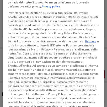
contesto del nostro Sito web. Per maggiori informazioni, consulta
l'Informativa sulla privacy.
Privacy policy
Permettici di fornirti offerte più vicine ai tuoi bisogni: Utilizzando
Shopfully/Tiendeo puoi visualizzare inserzioni e offerte per i tuoi acquisti
Ci dispiace, al momento non abbiamo pubblicato
quotidiani più attinenti ai tuoi gusti e al tuo mondo. Tutto questo è
volantini nella tua zona. Riprova più tardi.
possibile grazie ad una serie di strumenti e analisi effettuate in base alle
tue attività all'interno dell'applicazione e sulle piattaforme collegate,
come indicato nel paragrafo 2 della Privacy Policy. Per fare questo,
abbiamo bisogno del tuo consenso sull'uso dei dati raccolti a tale fine.
Se dai il tuo consenso condivideremo i tuoi dati personali con
Partners
in
tutto il mondo attraverso l’uso di SDK esterne. Puoi sempre cambiare
idea accedendo a Menu > Privacy > Personalizzazione, all’interno della
Porta DoveConviene sempre con te!
nostra App. Cosa succede se accetti: Le inserzioni pubblicitarie che
Puoi trovare le migliori offerte dei negozi vicino a te,
visualizzerai all'interno dell’app potranno trattare di argomenti relativi
salvarle e creare la tua lista del risparmio, comodamente
alla tua cronologia di navigazione su piattaforme esterne a
dal tuo cellulare.
Shopfully/Tiendeo. Ad esempio, se un servizio a noi collegato ci informa
che hai navigato in un sito di viaggi, potremo mostrarti delle offerte a
SCARICA L’APP
tema vacanze. Inoltre, i dati sulla posizione (nel caso in cui abbia fornito
il relativo consenso) insieme alle informazioni sulle prestazioni della
rete e agli identificativi del dispositivo, possono essere raccolte e
condivisi con terze parti per comprendere e migliorare la connettività e
le esperienze applicative sulle delle reti wireless, come meglio indicato
Negozi gaer a Stezzano
nel paragrafo 13.b della nostra Privacy Policy. Inoltre, i tuoi dati possono
anche essere utilizzati per la creazione di report, ricerche di mercato,
scientifiche e statistiche, analisi basate sulla posizione e analisi delle
tendenze. Puoi modificare le tue preferenze in qualsiasi momento