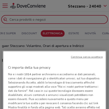
Stezzano - 24040
ER E SUPER
DISCOUNT
ELETTRONICA
ESTATE
NOVITÀ
CUR
gaer Stezzano: Volantino, Orari di apertura e Indirizzi
Continua senza accettare
Ultime offerte del volantino gaer
Ci importa della tua privacy
Noi e i nostri
1014
partner archiviamo e accediamo ai dati personali,
come i dati di navigazione gli o identificatori univoci, sul tuo dispositivo.
Selezionando Accetto, abiliti le tecnologie di tracciamento affinché
supportino gli scopi mostrati alla voce "Noi e i nostri partner trattiamo i
dati da fornire". Nel caso in cui queste tecnologie dovessero essere
disabilitate, alcuni contenuti e annunci visualizzati potrebbero non
essere rilevanti. Puoi accedere nuovamente a questo menu per
modificare le tue scelte o per revocare il consenso facendo clic sul link
Mostra finalità in fondo alla pagina web. Tali scelte avranno effetto nel