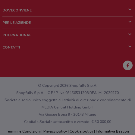
DOVECONVIENE
Cos'è DoveConviene
PER LE AZIENDE
Chi siamo
Cosa facciamo
INTERNATIONAL
News e media
Richieste commerciali e marketing
Brazil
CONTATTI
Lavora con noi
Mexico
Segnalazione punto vendita
France
Segnalazione Volantino
Australia
Hai un malfunzionamento sul web o sull'app?
New Zealand
© Copyright 2026 Shopfully S.p.A.
Shopfully S.p.A. - C.F / P. Iva 03156531208 REA: MI-2029270
Società a socio unico soggetta all’attività di direzione e coordinamento di
MEDIA Central Holding GmbH
Via Giosuè Borsi 9 - 20143 Milano
Capitale Sociale sottoscritto e versato: € 50.000,00
Termini e Condizioni
Privacy policy
Cookie policy
Informativa Beacon