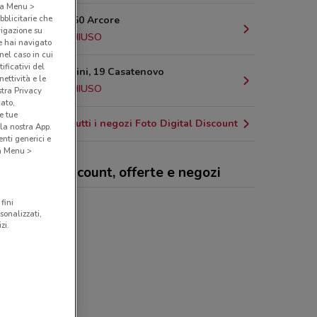
o a Menu >
bblicitarie che
Via Gilera, 50 Arcore
vigazione su
25.2 km
CHIUSO
e hai navigato
(nel caso in cui
ificativi del
Piazza Mazzini, 19 Casatenovo
ettività e le
26.9 km
CHIUSO
stra Privacy
cato,
e tue
Tutti i negozi Foto Digital Discount
la nostra App.
nti generici e
 a Menu >
o Digital Discount, offerte e negozi
fini
Digital Discount
sonalizzati,
zi.