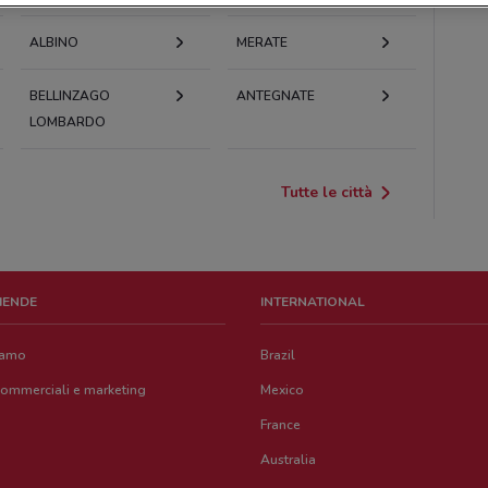
ALBINO
MERATE
BELLINZAGO
ANTEGNATE
LOMBARDO
Tutte le città
ZIENDE
INTERNATIONAL
iamo
Brazil
commerciali e marketing
Mexico
France
Australia