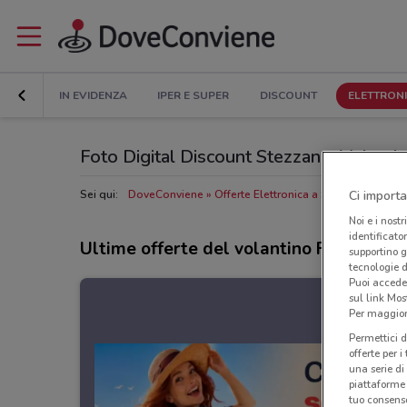
IN EVIDENZA
IPER E SUPER
DISCOUNT
ELETTRON
Foto Digital Discount Stezzano: Volantino,
Ci importa
Sei qui:
DoveConviene
Offerte Elettronica a Stezzano
Negoz
Noi e i nostr
identificato
Ultime offerte del volantino Foto Digit
supportino g
tecnologie d
Puoi accede
sul link Mos
Per maggiori
Permettici d
offerte per 
una serie di
piattaforme 
tuo consenso