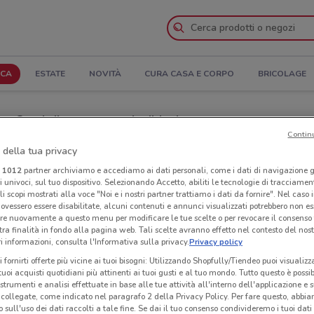
ICA
ESTATE
NOVITÀ
CURA CASA E CORPO
BRICOLAGE
 Orari di apertura e Indirizzi
Contin
 della tua privacy
i Foto Digital Discount a Stezzano
i
1012
partner archiviamo e accediamo ai dati personali, come i dati di navigazione g
ri univoci, sul tuo dispositivo. Selezionando Accetto, abiliti le tecnologie di tracciame
al Discount
Neg
li scopi mostrati alla voce "Noi e i nostri partner trattiamo i dati da fornire". Nel caso 
ovessero essere disabilitate, alcuni contenuti e annunci visualizzati potrebbero non ess
re nuovamente a questo menu per modificare le tue scelte o per revocare il consenso
tra finalità in fondo alla pagina web. Tali scelte avranno effetto nel contesto del nost
 informazioni, consulta l'Informativa sulla privacy.
Privacy policy
i fornirti offerte più vicine ai tuoi bisogni: Utilizzando Shopfully/Tiendeo puoi visualizz
i tuoi acquisti quotidiani più attinenti ai tuoi gusti e al tuo mondo. Tutto questo è possi
 strumenti e analisi effettuate in base alle tue attività all'interno dell'applicazione e 
collegate, come indicato nel paragrafo 2 della Privacy Policy. Per fare questo, abbi
 sull'uso dei dati raccolti a tale fine. Se dai il tuo consenso condivideremo i tuoi dati