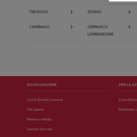
TREVIGLIO
ZOGNO
CAMBIAGO
CERNUSCO
LOMBARDONE
DOVECONVIENE
PER LE A
Cos'è DoveConviene
Cosa facc
Chi siamo
Richieste 
News e media
Lavora con noi