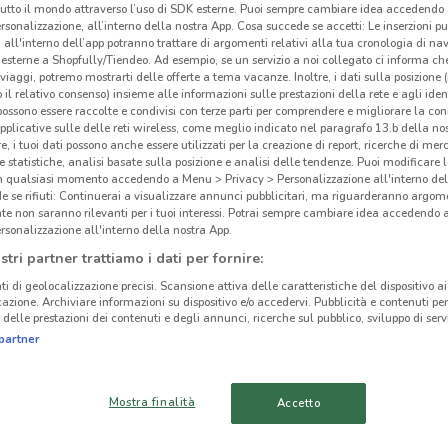
tutto il mondo attraverso l’uso di SDK esterne. Puoi sempre cambiare idea accedend
rsonalizzazione, all’interno della nostra App. Cosa succede se accetti: Le inserzioni pu
i all'interno dell’app potranno trattare di argomenti relativi alla tua cronologia di na
esterne a Shopfully/Tiendeo. Ad esempio, se un servizio a noi collegato ci informa ch
i viaggi, potremo mostrarti delle offerte a tema vacanze. Inoltre, i dati sulla posizione 
o il relativo consenso) insieme alle informazioni sulle prestazioni della rete e agli ident
 possono essere raccolte e condivisi con terze parti per comprendere e migliorare la conn
pplicative sulle delle reti wireless, come meglio indicato nel paragrafo 13.b della no
re, i tuoi dati possono anche essere utilizzati per la creazione di report, ricerche di mer
 e statistiche, analisi basate sulla posizione e analisi delle tendenze. Puoi modificare l
in qualsiasi momento accedendo a Menu > Privacy > Personalizzazione all'interno del
 se rifiuti: Continuerai a visualizzare annunci pubblicitari, ma riguarderanno argome
te non saranno rilevanti per i tuoi interessi. Potrai sempre cambiare idea accedendo
rsonalizzazione all'interno della nostra App.
Fot
stri partner trattiamo i dati per fornire:
2.8 km
ti di geolocalizzazione precisi. Scansione attiva delle caratteristiche del dispositivo ai 
Foto 
icazione. Archiviare informazioni su dispositivo e/o accedervi. Pubblicità e contenuti per
delle prestazioni dei contenuti e degli annunci, ricerche sul pubblico, sviluppo di servi
cinanze
partner
ORIO AL SERIO
CURNO
Mostra finalità
Accetto
VAPRIO D’ADDA
BUSNAGO