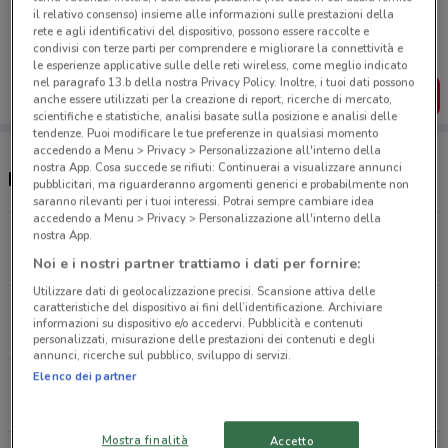
Porta DoveConviene sempre con te!
il relativo consenso) insieme alle informazioni sulle prestazioni della
Puoi trovare le migliori offerte dei negozi vicino a te,
rete e agli identificativi del dispositivo, possono essere raccolte e
salvarle e creare la tua lista del risparmio, comodamente
condivisi con terze parti per comprendere e migliorare la connettività e
dal tuo cellulare.
le esperienze applicative sulle delle reti wireless, come meglio indicato
nel paragrafo 13.b della nostra Privacy Policy. Inoltre, i tuoi dati possono
SCARICA L’APP
anche essere utilizzati per la creazione di report, ricerche di mercato,
scientifiche e statistiche, analisi basate sulla posizione e analisi delle
tendenze. Puoi modificare le tue preferenze in qualsiasi momento
accedendo a Menu > Privacy > Personalizzazione all'interno della
nostra App. Cosa succede se rifiuti: Continuerai a visualizzare annunci
Negozi Famila Superstore a Stezzano
pubblicitari, ma riguarderanno argomenti generici e probabilmente non
saranno rilevanti per i tuoi interessi. Potrai sempre cambiare idea
accedendo a Menu > Privacy > Personalizzazione all'interno della
Via Rampinelli - Loc Colognola Bergamo
nostra App.
2.6 km
APERTO
Noi e i nostri partner trattiamo i dati per fornire:
Utilizzare dati di geolocalizzazione precisi. Scansione attiva delle
caratteristiche del dispositivo ai fini dell’identificazione. Archiviare
Corso Europa Osio Sotto
informazioni su dispositivo e/o accedervi. Pubblicità e contenuti
7.2 km
APERTO
personalizzati, misurazione delle prestazioni dei contenuti e degli
annunci, ricerche sul pubblico, sviluppo di servizi.
Elenco dei partner
Via Alcide De Gasperi Martinengo
12.4 km
APERTO
Mostra finalità
Accetto