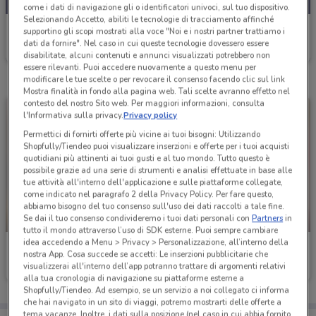
come i dati di navigazione gli o identificatori univoci, sul tuo dispositivo.
Selezionando Accetto, abiliti le tecnologie di tracciamento affinché
Famila Superstore
supportino gli scopi mostrati alla voce "Noi e i nostri partner trattiamo i
dati da fornire". Nel caso in cui queste tecnologie dovessero essere
Scade oggi
2.6 km
disabilitate, alcuni contenuti e annunci visualizzati potrebbero non
essere rilevanti. Puoi accedere nuovamente a questo menu per
modificare le tue scelte o per revocare il consenso facendo clic sul link
Mostra finalità in fondo alla pagina web. Tali scelte avranno effetto nel
contesto del nostro Sito web. Per maggiori informazioni, consulta
l'Informativa sulla privacy.
Privacy policy
Permettici di fornirti offerte più vicine ai tuoi bisogni: Utilizzando
Shopfully/Tiendeo puoi visualizzare inserzioni e offerte per i tuoi acquisti
quotidiani più attinenti ai tuoi gusti e al tuo mondo. Tutto questo è
possibile grazie ad una serie di strumenti e analisi effettuate in base alle
tue attività all'interno dell'applicazione e sulle piattaforme collegate,
come indicato nel paragrafo 2 della Privacy Policy. Per fare questo,
abbiamo bisogno del tuo consenso sull'uso dei dati raccolti a tale fine.
Se dai il tuo consenso condivideremo i tuoi dati personali con
Partners
in
SCADE OGGI
SCADE OGGI
tutto il mondo attraverso l’uso di SDK esterne. Puoi sempre cambiare
idea accedendo a Menu > Privacy > Personalizzazione, all’interno della
Famila Superstore
Famila Superstore
nostra App. Cosa succede se accetti: Le inserzioni pubblicitarie che
visualizzerai all'interno dell’app potranno trattare di argomenti relativi
Scade oggi
2.6 km
Scade oggi
18.8 km
alla tua cronologia di navigazione su piattaforme esterne a
Shopfully/Tiendeo. Ad esempio, se un servizio a noi collegato ci informa
che hai navigato in un sito di viaggi, potremo mostrarti delle offerte a
tema vacanze. Inoltre, i dati sulla posizione (nel caso in cui abbia fornito