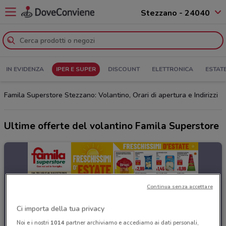
Stezzano - 24040
IN EVIDENZA
IPER E SUPER
DISCOUNT
ELETTRONICA
ESTAT
Famila Superstore Stezzano: Volantino, Orari di apertura e Indirizzi
Ultime offerte del volantino Famila Superstore
Continua senza accettare
Ci importa della tua privacy
Noi e i nostri
1014
partner archiviamo e accediamo ai dati personali,