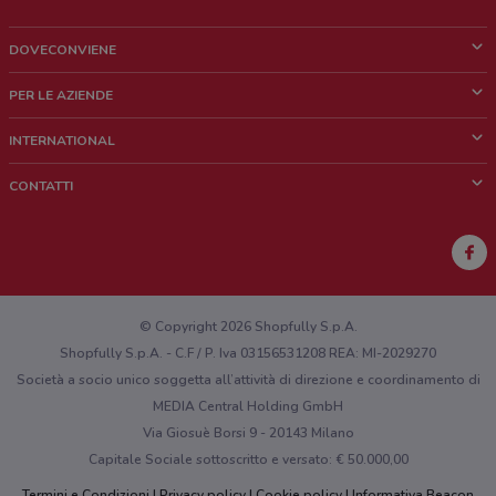
DOVECONVIENE
Cos'è DoveConviene
PER LE AZIENDE
Chi siamo
Cosa facciamo
INTERNATIONAL
News e media
Richieste commerciali e marketing
Brazil
CONTATTI
Lavora con noi
Mexico
Segnalazione punto vendita
France
Segnalazione Volantino
Australia
Hai un malfunzionamento sul web o sull'app?
New Zealand
© Copyright 2026 Shopfully S.p.A.
Shopfully S.p.A. - C.F / P. Iva 03156531208 REA: MI-2029270
Società a socio unico soggetta all’attività di direzione e coordinamento di
MEDIA Central Holding GmbH
Via Giosuè Borsi 9 - 20143 Milano
Capitale Sociale sottoscritto e versato: € 50.000,00
Termini e Condizioni
Privacy policy
Cookie policy
Informativa Beacon