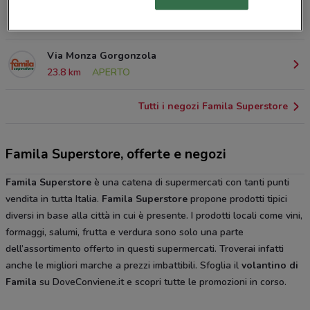
Tangenziale Di Cassano Cassano D'adda
18.8 km
APERTO
Via Monza Gorgonzola
23.8 km
APERTO
Tutti i negozi Famila Superstore
Famila Superstore, offerte e negozi
Famila Superstore
è una catena di supermercati con tanti punti
vendita in tutta Italia.
Famila Superstore
propone prodotti tipici
diversi in base alla città in cui è presente. I prodotti locali come vini,
formaggi, salumi, frutta e verdura sono solo una parte
dell’assortimento offerto in questi supermercati. Troverai infatti
anche le migliori marche a prezzi imbattibili. Sfoglia il
volantino di
Famila
su DoveConviene.it e scopri tutte le promozioni in corso.